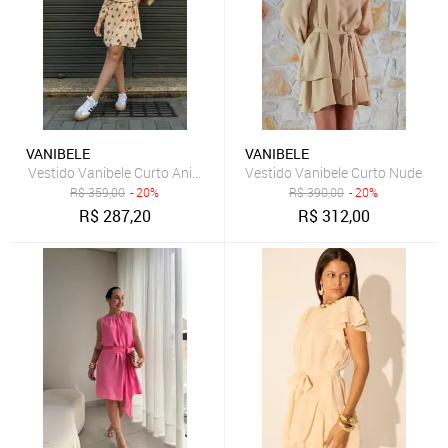
VANIBELE
VANIBELE
Vestido Vanibele Curto Animal Print
Vestido Vanibele Curto Nude
R$
359,00
- 20%
R$
390,00
- 20%
R$
287,20
R$
312,00