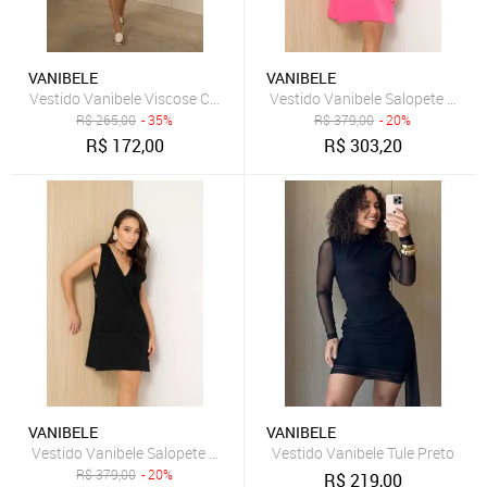
VANIBELE
VANIBELE
Vestido Vanibele Viscose Caramelo
Vestido Vanibele Salopete Rosa 
R$
265,00
- 35%
R$
379,00
- 20%
R$
172,00
R$
303,20
VANIBELE
VANIBELE
Vestido Vanibele Salopete Preto
Vestido Vanibele Tule Preto
R$
379,00
- 20%
R$
219,00