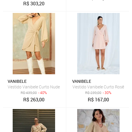
R$
303,20
VANIBELE
VANIBELE
Vestido Vanibele Curto Nude
Vestido Vanibele Curto Rosê
R$
439,00
- 40%
R$
239,00
- 30%
R$
263,00
R$
167,00