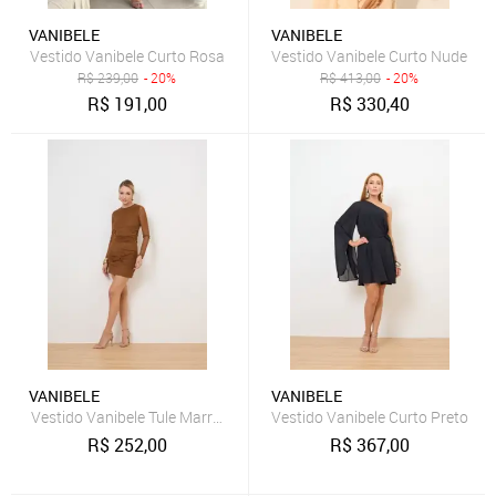
VANIBELE
VANIBELE
Vestido Vanibele Curto Rosa
Vestido Vanibele Curto Nude
R$
239,00
- 20%
R$
413,00
- 20%
R$
191,00
R$
330,40
VANIBELE
VANIBELE
Vestido Vanibele Tule Marrom
Vestido Vanibele Curto Preto
R$
252,00
R$
367,00