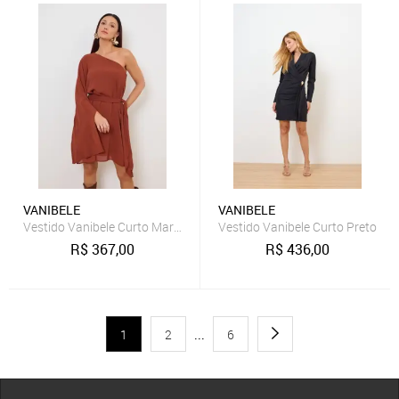
VANIBELE
VANIBELE
Vestido Vanibele Curto Marrom
Vestido Vanibele Curto Preto
R$
367,00
R$
436,00
1
2
...
6