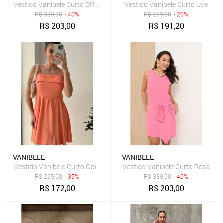
Vestido Vanibele Curto Off White
Vestido Vanibele Curto Uva
R$
339,00
- 40%
R$
239,00
- 20%
R$
203,00
R$
191,20
VANIBELE
VANIBELE
Vestido Vanibele Curto Goiaba
Vestido Vanibele Curto Rosa
R$
265,00
- 35%
R$
339,00
- 40%
R$
172,00
R$
203,00