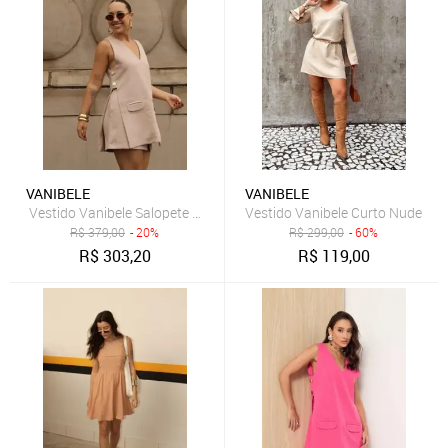
VANIBELE
VANIBELE
Vestido Vanibele Salopete Nude
Vestido Vanibele Curto Nude
R$
379,00
- 20%
R$
299,00
- 60%
R$
303,20
R$
119,00