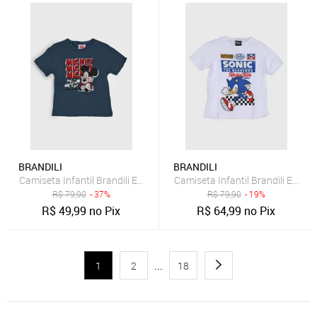
BRANDILI
BRANDILI
Camiseta Infantil Brandili Estampa Mickey Mouse Verde
Camiseta Infantil Brandili Esta
R$
79,90
- 37%
R$
79,90
- 19%
R$
49,99
no Pix
R$
64,99
no Pix
1
2
...
18