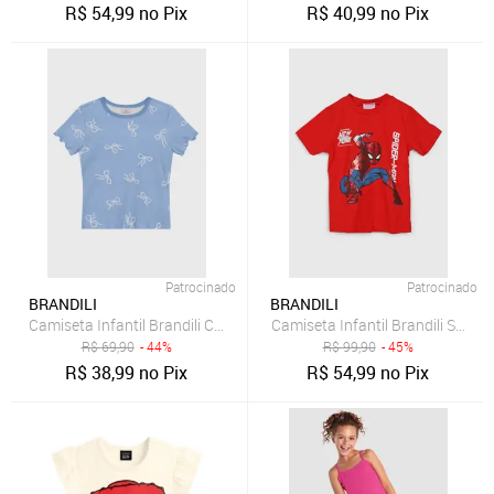
R$
54,99
no Pix
R$
40,99
no Pix
Patrocinado
Patrocinado
BRANDILI
BRANDILI
Camiseta Infantil Brandili Cropped Laços Azul
Camiseta Infantil Brandili Spide
R$
69,90
- 44%
R$
99,90
- 45%
R$
38,99
no Pix
R$
54,99
no Pix