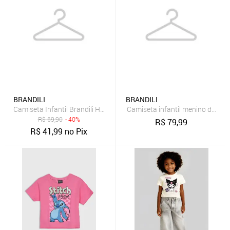
BRANDILI
BRANDILI
Camiseta Infantil Brandili Homem Aranha Spidey Preto
Camiseta infantil menino do nar
R$
69,90
- 40%
R$
79,99
R$
41,99
no Pix