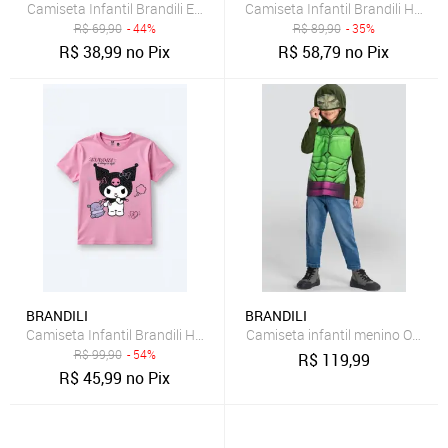
Camiseta Infantil Brandili Estampa Cerejas Rosa
Camiseta Infantil Brandili Hello K
R$
69,90
- 44%
R$
89,90
- 35%
R$
38,99
no Pix
R$
58,79
no Pix
BRANDILI
BRANDILI
Camiseta Infantil Brandili Hello Kitty Kuromi Rosa
Camiseta infantil menino Os Vin
R$
99,90
- 54%
R$
119,99
R$
45,99
no Pix