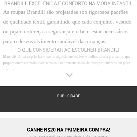
BRANDILI: EXCELÊNCIA E CONFORTO NA MODA INFANTIL
As roupas Brandili são projetadas sob rigorosos padrões
de qualidade têxtil, garantindo que cada conjunto, vestido
ou pijama ofereça a segurança e o bem-estar necessários
para o desenvolvimento saudável das crianças.
O QUE CONSIDERAR AO ESCOLHER BRANDILI
Materiais
: A marca prioriza o uso do algodão sustentável e malhas de alta gramatura, que
proporcionam respirabilidade térmica e minimizam riscos de irritações cutâneas em peles
sensíveis.
Conforto
: As modelagens são antropometricamente testadas para não restringir
movimentos, utilizando elásticos de baixa compressão e costuras batidas que evitam o
incômodo sensorial durante o uso.
Acabamento
: Apresentam reforços estruturais em áreas de maior atrito, como joelhos e
PUBLICIDADE
golas, além de botões de pressão com fixação de segurança que impedem o
desprendimento acidental.
Durabilidade
: Os tecidos passam por processos de pré-encolhimento e tingimento reativo,
assegurando que as peças mantenham o tamanho original e a saturação das cores mesmo
após ciclos intensos de lavagem.
GANHE R$20 NA PRIMEIRA COMPRA!
Categorias e Suporte à Decisão
Insira seu email no campo abaixo.
Veja as regras