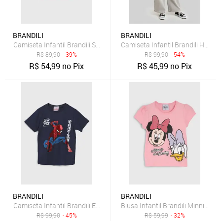
BRANDILI
BRANDILI
Camiseta Infantil Brandili Stitch Rosa
Camiseta Infantil Brandili Hello 
R$
89,90
- 39%
R$
99,90
- 54%
R$
54,99
no Pix
R$
45,99
no Pix
BRANDILI
BRANDILI
Camiseta Infantil Brandili Estampa Homem Aranha Azul Marinho
Blusa Infantil Brandili Minnie e 
R$
99,90
- 45%
R$
59,99
- 32%