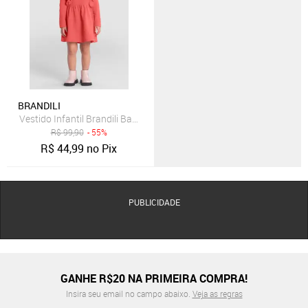
BRANDILI
Vestido Infantil Brandili Babado Coral Manga Longa
R$
99,90
- 55%
R$
44,99
no Pix
PUBLICIDADE
GANHE R$20 NA PRIMEIRA COMPRA!
Insira seu email no campo abaixo.
Veja as regras