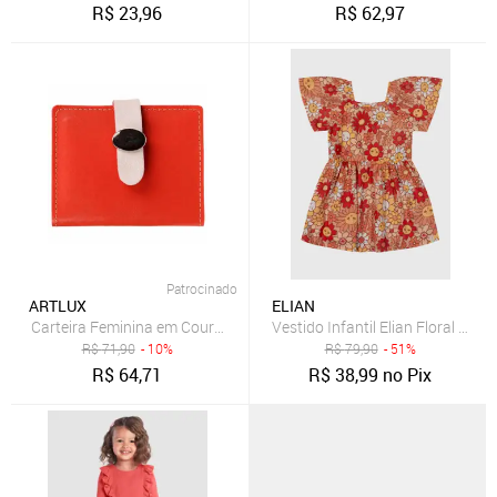
R$
23,96
R$
62,97
Patrocinado
ARTLUX
ELIAN
Carteira Feminina em Couro com Espelho Artlux 1588 Coral
Vestido Infantil Elian Floral Dec
R$
71,90
- 10%
R$
79,90
- 51%
R$
64,71
R$
38,99
no Pix