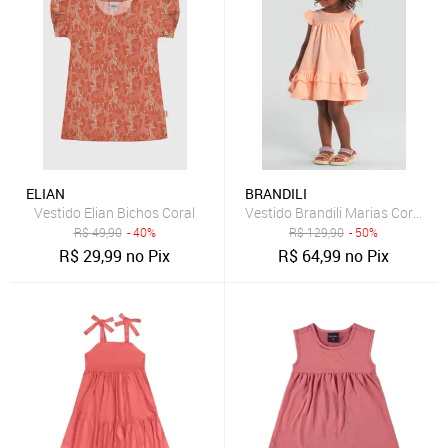
ELIAN
BRANDILI
Vestido Elian Bichos Coral
Vestido Brandili Marias Coral
R$
49,90
- 40%
R$
129,90
- 50%
R$
29,99
no Pix
R$
64,99
no Pix