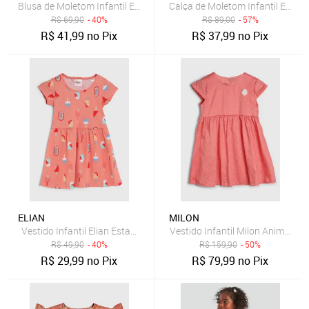
Blusa de Moletom Infantil Elian Capuz Zíper Coral
Calça de Moletom Infantil Elian 
R$
69,90
- 40%
R$
89,00
- 57%
R$
41,99
no Pix
R$
37,99
no Pix
ELIAN
MILON
Vestido Infantil Elian Estampa Sorvetes Coral
Vestido Infantil Milon Animal Pri
R$
49,90
- 40%
R$
159,90
- 50%
R$
29,99
no Pix
R$
79,99
no Pix