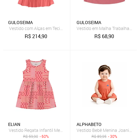
GULOSEIMA
GULOSEIMA
Vestido com Alças em Tecido para Menina Guloseima Coral
Vestido em Malha Trabalhada pa
R$
214,90
R$
68,90
ELIAN
ALPHABETO
Vestido Regata Infantil Menina Delicado Elian Coral
Vestido Bebê Menina Joaninhas 
R$
59,90
- 60%
R$
89,95
- 30%