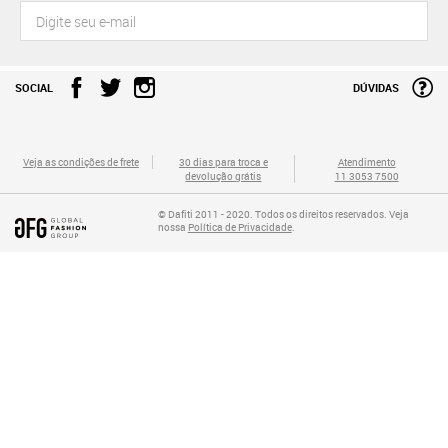
SOCIAL
DÚVIDAS
Veja as condições de frete
30 dias para troca e
Atendimento
devolução grátis
11 3053 7500
© Dafiti 2011 - 2020. Todos os direitos reservados. Veja
nossa
Política de Privacidade
.