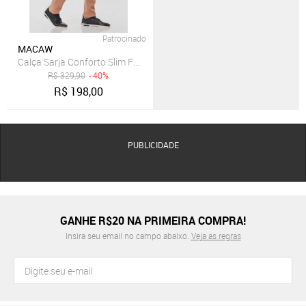
Patrocinado
MACAW
Calça Sarja Conforto Slim Fit Beau 7762 Caqui
R$
329,90
- 40%
R$
198,00
PUBLICIDADE
GANHE R$20 NA PRIMEIRA COMPRA!
Insira seu email no campo abaixo.
Veja as regras