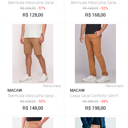
R$
298,00
- 57%
R$
348,00
- 52%
R$
128,00
R$
168,00
Patrocinado
Patrocinado
MACAW
MACAW
Calça Sarja Conforto Slim Fit B
R$
328,00
- 55%
R$
389,90
- 49%
R$
148,00
R$
198,00