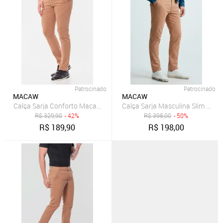
Patrocinado
Patrocinado
MACAW
MACAW
Calça Sarja Conforto Macaw Slim Fit
R$
329,90
- 42%
R$
398,00
- 50%
R$
189,90
R$
198,00