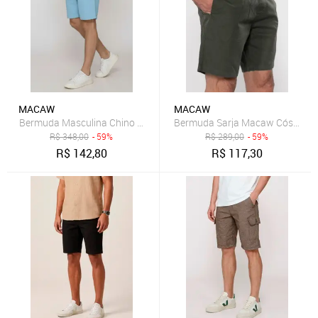
MACAW
MACAW
Bermuda Sarja Macaw Cós Elást
Bermuda Masculina Chino em Sarja Conforto e Estilo Casual Azul
R$
348,00
- 59%
R$
289,00
- 59%
R$
142,80
R$
117,30