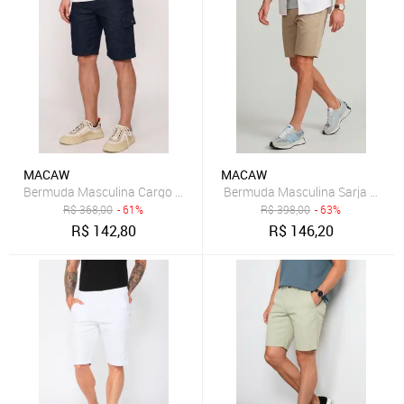
MACAW
MACAW
R$
368,00
- 61%
R$
398,00
- 63%
R$
142,80
R$
146,20