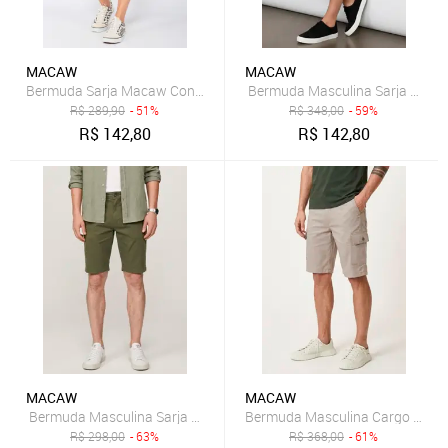
MACAW
MACAW
Bermuda Sarja Macaw Conforto Reta Snow 7838
R$
289,90
- 51%
R$
348,00
- 59%
R$
142,80
R$
142,80
MACAW
MACAW
R$
298,00
- 63%
R$
368,00
- 61%