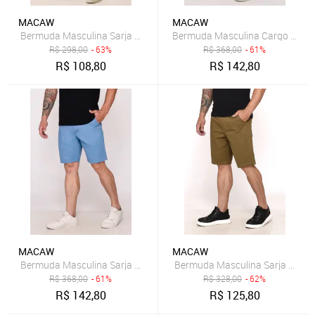
MACAW
MACAW
R$
298,00
- 63%
R$
368,00
- 61%
R$
108,80
R$
142,80
MACAW
MACAW
Bermuda Masculina Sarja Chino Casual Confortável Algodão Bolso
R$
368,00
- 61%
R$
328,00
- 62%
R$
142,80
R$
125,80