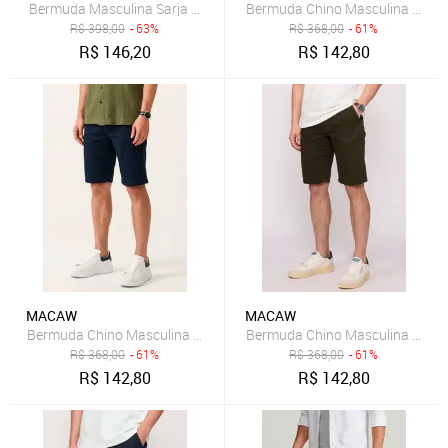
B
R$
398,00
- 63%
R$
368,00
- 61%
R$
146,20
R$
142,80
MACAW
MACAW
Bermuda Chino Masculina Sarja Regular Fit com Elastano Azul
R$
368,00
- 61%
R$
368,00
- 61%
R$
142,80
R$
142,80