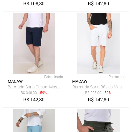
R$
108,80
R$
142,80
Patrocinado
Patrocinado
MACAW
MACAW
Bermuda Sarja Básica Masculina
Bermuda Sarja Casual Masculina Conforto Elastano 7792 Azul
R$
348,00
- 59%
R$
298,00
- 52%
R$
142,80
R$
142,80