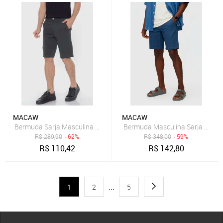
MACAW
MACAW
Bermuda Sarja Masculina Passeio Conforto Elastano 7879 Verde E
R$
289,90
- 62%
R$
348,00
- 59%
R$
110,42
R$
142,80
1
2
...
5