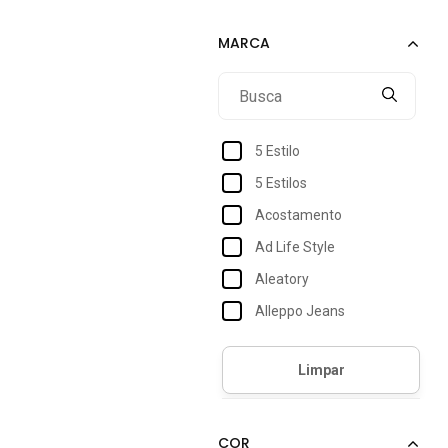
44
46
48
5 Estilo
5 Estilos
Acostamento
Ad Life Style
Aleatory
Alleppo Jeans
Amil
Anticorpus Jeanswear
Aramis
Arauto Jeans