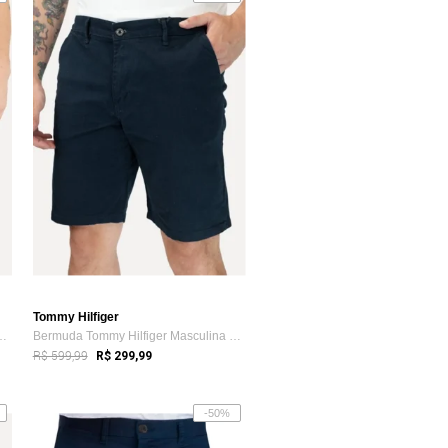
Tommy Hilfiger
lfiger Masculina de Sarj...
Bermuda Tommy Hilfiger Masculina Sarja B...
R$ 599,99
R$ 299,99
-50%