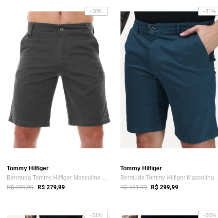
-30%
-31%
Tommy Hilfiger
Tommy Hilfiger
Bermuda Tommy Hilfiger Masculina de Sarj...
Bermuda Tommy Hi
R$ 399,99
R$ 431,99
R$ 279,99
R$ 299,99
-31%
-50%