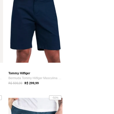
Tommy Hilfiger
lfiger Masculina de Sarj...
Bermuda Tommy Hilfiger Masculina de Sarj...
R$ 599,99
R$ 299,99
-50%