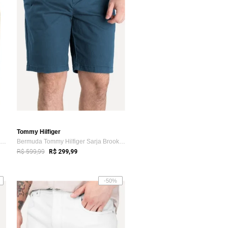
Tommy Hilfiger
Bermuda Tommy Hilfiger de Sarja Stretch ...
Bermuda Tommy Hilfiger Sarja Brooklyn 9i...
R$ 599,99
R$ 299,99
-50%