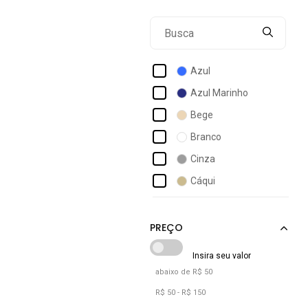
Avec
Balboa
Billabong
Azul
Black Jeans
Azul Marinho
Boen Jeans
Bege
Calvin Klein
Branco
Camiseteria Tattoos
Cinza
Colcci
Cáqui
Columbia
Incolor
Consciência
Nude
Preto
Verde Militar
abaixo de R$ 50
Verde Oliva
R$ 50 - R$ 150