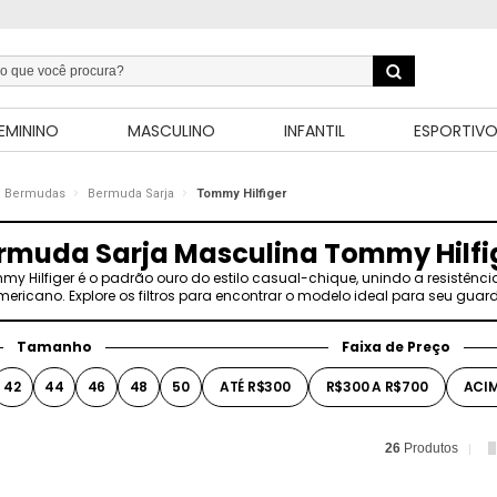
EMININO
MASCULINO
INFANTIL
ESPORTIV
Bermudas
Bermuda Sarja
Tommy Hilfiger
rmuda Sarja Masculina Tommy Hilfi
 Hilfiger é o padrão ouro do estilo casual-chique, unindo a resistênc
ericano. Explore os filtros para encontrar o modelo ideal para seu gua
Tamanho
Faixa de Preço
42
44
46
48
50
ATÉ R$300
R$300 A R$700
ACIM
26
Produtos