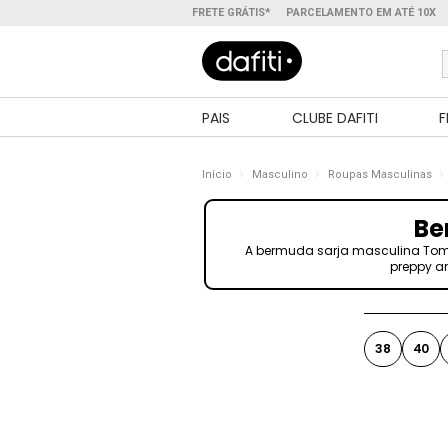
FRETE GRÁTIS*
PARCELAMENTO EM ATÉ 10X
PAIS
CLUBE DAFITI
F
Início
Masculino
Roupas Masculinas
Be
A bermuda sarja masculina Tommy
preppy am
38
40