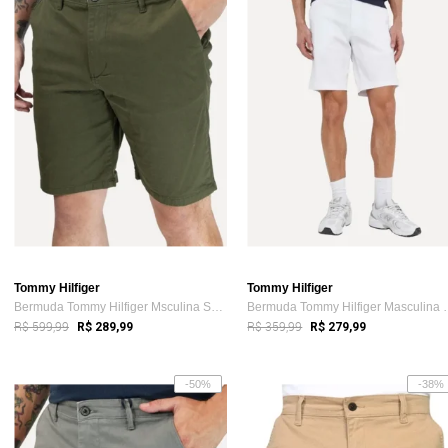
Tommy Hilfiger
Tommy Hilfiger
Bermuda Tommy Hilfiger Msculina Sarja Br...
Bermuda Tommy Hi
R$ 599,99
R$ 359,99
R$ 289,99
R$ 279,99
-50%
-38%