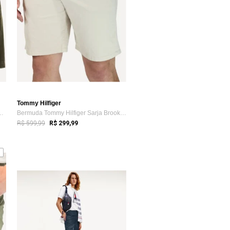
Tommy Hilfiger
lfiger Masculina de Sarj...
Bermuda Tommy Hilfiger Sarja Brooklyn 9in Areia
R$ 599,99
R$ 299,99