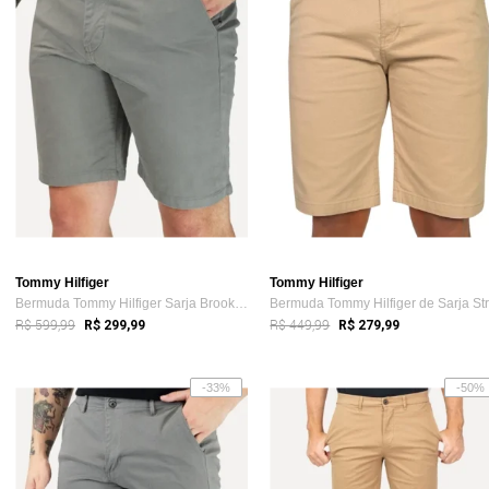
Tommy Hilfiger
Tommy Hilfiger
Bermuda Tommy Hilfiger Sarja Brooklyn 9in Cinza
R$ 599,99
R$ 449,99
R$ 299,99
R$ 279,99
-33%
-50%