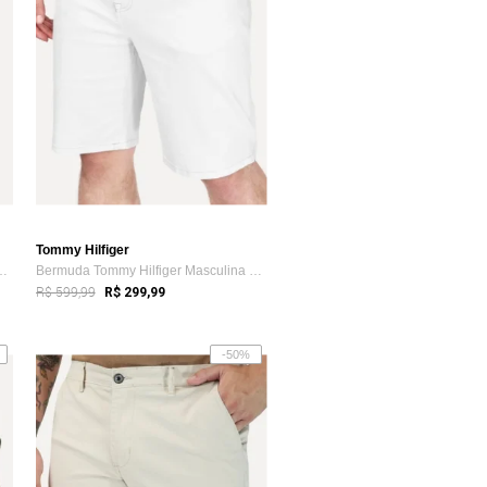
Tommy Hilfiger
lfiger Masculina Sarja B...
Bermuda Tommy Hilfiger Masculina Sarja B...
R$ 599,99
R$ 299,99
-50%