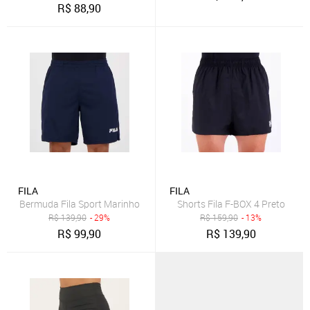
R$
88,90
FILA
FILA
Bermuda Fila Sport Marinho
Shorts Fila F-BOX 4 Preto
R$
139,90
- 29%
R$
159,90
- 13%
R$
99,90
R$
139,90