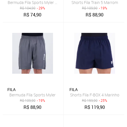
Bermuda Fila Sports Myler Marinho
Shorts Fila Train 5 Marrom
R$
104,90
- 29%
R$
109,90
- 19%
R$
74,90
R$
88,90
FILA
FILA
Bermuda Fila Sports Myler
Shorts Fila F-BOX 4 Marinho
R$
109,90
- 19%
R$
159,90
- 25%
R$
88,90
R$
119,90