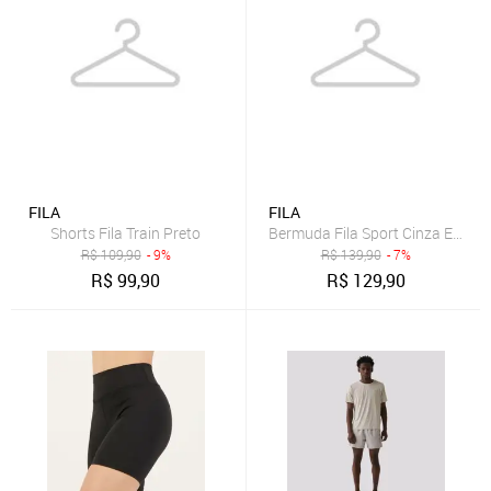
FILA
FILA
Shorts Fila Train Preto
Bermuda Fila Sport Cinza Escuro
R$
109,90
- 9%
R$
139,90
- 7%
R$
99,90
R$
129,90