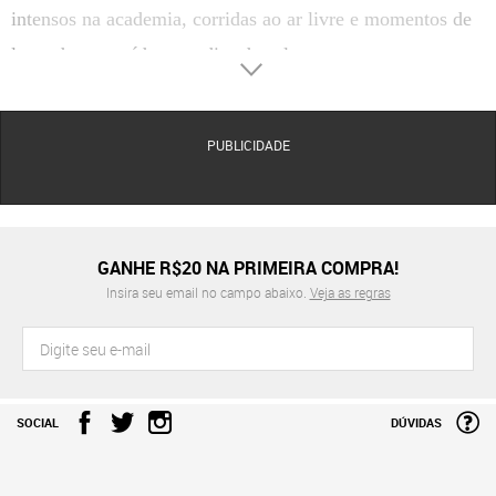
intensos na academia, corridas ao ar livre e momentos de
lazer descontraídos nos dias de sol.
Com um caimento arquitetado para se moldar de forma
orgânica ao corpo, a marca elimina aquela impressão de
PUBLICIDADE
desleixo comum em itens esportivos tradicionais. Essa
estrutura bem delineada oferece uma excelente base para
combinações minimalistas com camisetas casuais ou
sobreposições refinadas com jaquetas corta-vento
GANHE R$20 NA PRIMEIRA COMPRA!
Insira seu email no campo abaixo.
Veja as regras
estruturadas.
CRITÉRIOS DE ESCOLHA E ATRIBUTOS TÉCNICOS DA
BERMUDA FILA
Materiais
: A malha construída em tecido respirável de alta tecnologia transforma a
experiência do vestir diário masculino. Trata-se de uma combinação têxtil que une
SOCIAL
DÚVIDAS
filamentos leves e flexíveis, gerando uma fibra de excelente maleabilidade que acompanha
os movimentos corporais sem reter calor ou sofrer deformações estruturais.
Conforto
: A textura desse material proporciona uma sensação refrescante contínua na pele,