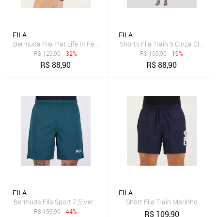
FILA
FILA
Bermuda Fila Flat Life III Feminina Preta
Shorts Fila Train 5 Cinza Claro e
R$
129,90
- 32%
R$
109,90
- 19%
R$
88,90
R$
88,90
FILA
FILA
Bermuda Fila Sport 7,5 Verde Floresta
Short Fila Train Marinho
R$
159,90
- 44%
R$
109,90