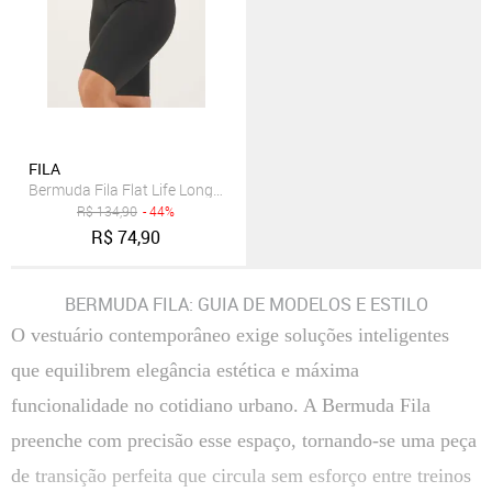
FILA
Bermuda Fila Flat Life Long II Feminina Preta
R$
134,90
- 44%
R$
74,90
BERMUDA FILA: GUIA DE MODELOS E ESTILO
O vestuário contemporâneo exige soluções inteligentes
que equilibrem elegância estética e máxima
funcionalidade no cotidiano urbano. A Bermuda Fila
preenche com precisão esse espaço, tornando-se uma peça
de transição perfeita que circula sem esforço entre treinos