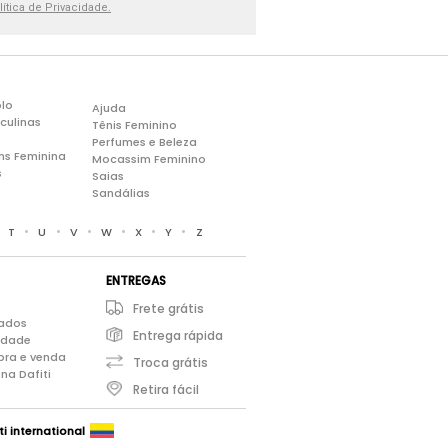
lítica de Privacidade.
lo
Ajuda
culinas
Tênis Feminino
Perfumes e Beleza
ns Feminina
Mocassim Feminino
s
Saias
Sandálias
•
•
•
•
•
•
•
T
U
V
W
X
Y
Z
ENTREGAS
Frete grátis
iados
Entrega rápida
cidade
pra e venda
Troca grátis
na Dafiti
Retira fácil
ti international