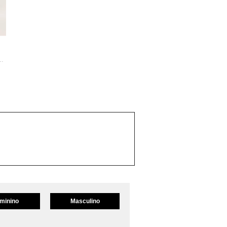
ulina Slim Fit Elastano ...
minino
Masculino