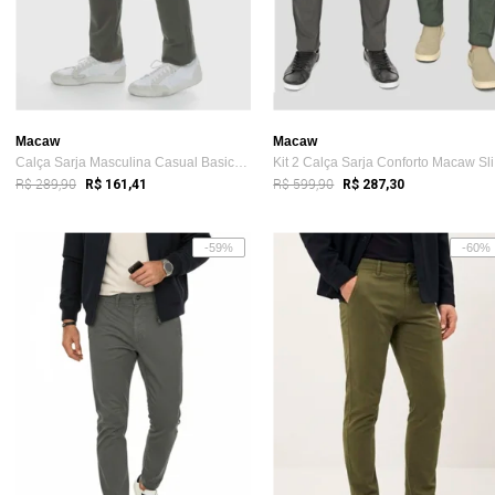
Macaw
Macaw
Calça Sarja Masculina Casual Basica Slim...
Ki
R$ 289,90
R$ 599,90
R$ 161,41
R$ 287,30
-59%
-60%