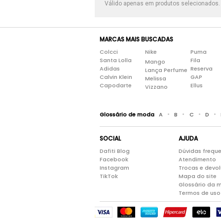
Válido apenas em produtos selecionados
MARCAS MAIS BUSCADAS
Colcci
Nike
Puma
Santa Lolla
Fila
Mango
Adidas
Reserva
Lança Perfume
Calvin Klein
GAP
Melissa
Capodarte
Ellus
Vizzano
•
•
•
•
Glossário de moda
A
B
C
D
SOCIAL
AJUDA
Dafiti Blog
Dúvidas frequ
Facebook
Atendimento
Instagram
Trocas e devo
TikTok
Mapa do site
Glossário da 
Termos de uso