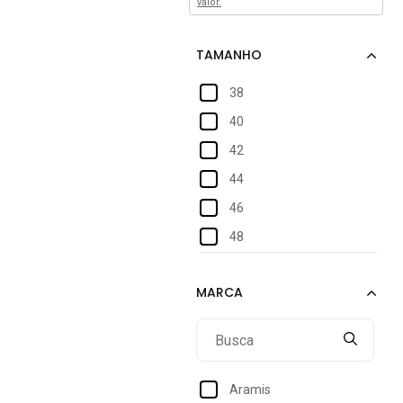
valor.
38
40
42
44
46
48
Aramis