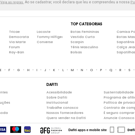
.
Ao se cadastrar, você declara que leu e compreendeu a nossa
Veja as regras.
Po
TOP CATEGORIAS
Tricae
Lacoste
Botas Femininas
Camisa Po
Democrata
Tommy Hilfiger
Vestido Curto
Botas Mas
Via Marte
Converse
Scarpin
Sapatênis
Forum
Tênis Masculino
Calça Jea
Ray-Ban
Bolsas
Sapatilha
•
•
•
•
•
•
•
•
•
•
•
•
•
•
E
F
G
H
I
J
K
L
M
N
O
P
Q
R
S
DAFITI
entes
Acessibilidade
Sustentabilidade
Sobre Dafiti
Programa de afil
luções
Institucional
Política de priva
Trabalhe conosco
Contrato de com
moda
Nossos fornecedores
É seguro comprar 
Quero vender na Dafiti
Anuncie Conosco
Dafi
Dafiti apps e mobile site