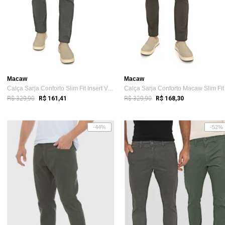
Macaw
Macaw
Calça Sarja Conforto Slim Fit Insert Verde Escuro
Calça
R$ 329,90
R$ 329,90
R$ 161,41
R$ 168,30
-44%
-52%