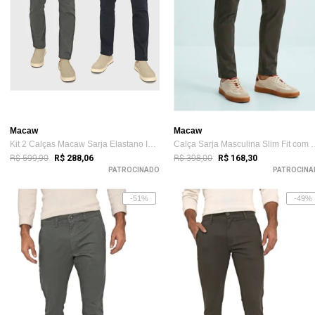
Macaw
Macaw
Kit 2 Calças Macaw Sarja Elastano Insert...
Calça Sarja Masculin
R$ 599,90
R$ 398,00
R$ 288,06
R$ 168,30
PATROCINADO
PATROCINA
-51%
-49%