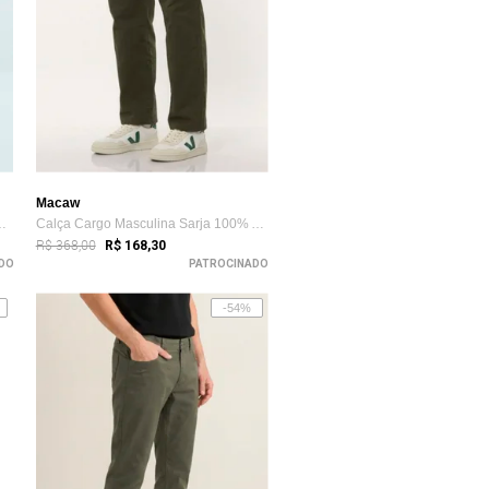
Macaw
a Slim Fit com Elast...
Calça Cargo Masculina Sarja 100% Algodão...
R$ 368,00
R$ 168,30
DO
PATROCINADO
-54%