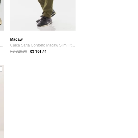
Macaw
t 2 Calça Sarja Conforto Macaw Slim Fi...
Calça Sarja Conforto Macaw Slim Fit 7898 Verde
R$ 329,90
R$ 161,41