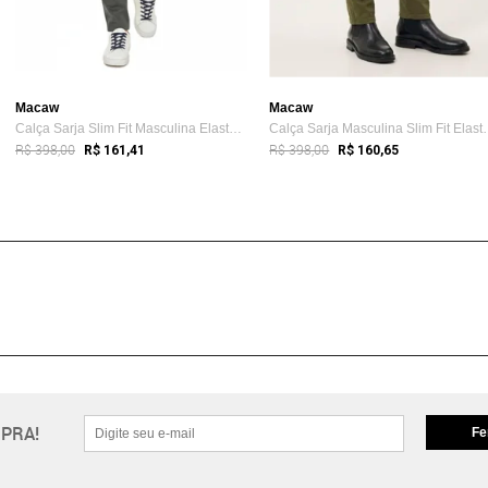
Macaw
Macaw
Calça Sarja Slim Fit Masculina Elastano ...
Calça Sarja Masc
R$ 398,00
R$ 398,00
R$ 161,41
R$ 160,65
PRA!
Fe