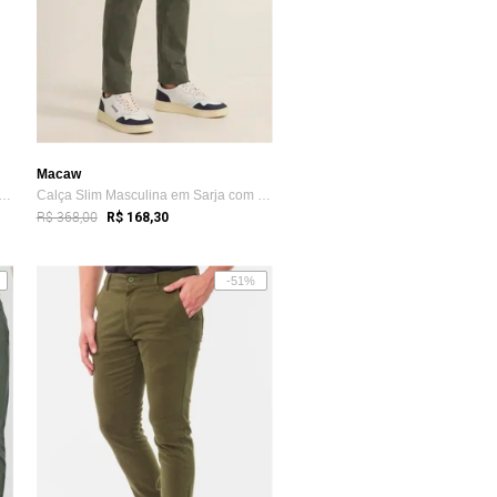
Macaw
 Sarja Conforto Macaw Slim Fit Beau...
Calça Slim Masculina em Sarja com Elastano Verde
R$ 368,00
R$ 168,30
-51%