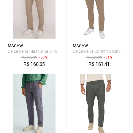
MACAW
MACAW
Calça Sarja Conforto Slim Fit Ins
Calça Sarja Masculina Slim Fit Elastano Casual Social Bege Escuro
R$
398,00
- 60%
R$
329,90
- 51%
R$
160,65
R$
161,41