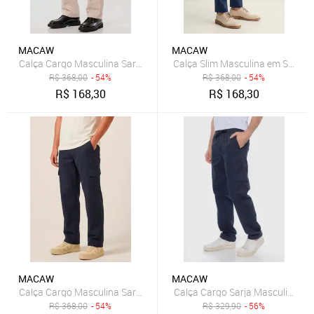
MACAW
MACAW
Calça Cargo Masculina Sarja 100% Algodão 6 Bolsos Casual Bege
R$
368,00
- 54%
R$
368,00
- 54%
R$
168,30
R$
168,30
MACAW
MACAW
Calça Cargo Sarja Masculina Co
Calça Cargo Masculina Sarja 100% Algodão 6 Bolsos Casual Azul
R$
368,00
- 54%
R$
329,90
- 56%