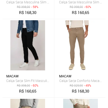
R$
398,00
- 58%
R$
398,00
- 60%
R$
168,30
R$
160,65
MACAW
MACAW
Calça Sarja Conforto Macaw Sli
R$
398,00
- 60%
R$
329,90
- 49%
R$
160,65
R$
168,30