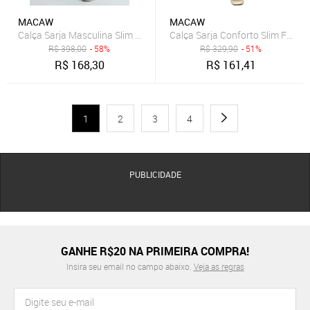
MACAW
MACAW
Calça Sarja Conforto Slim Fit Ins
R$
398,00
- 58%
R$
329,90
- 51%
R$
168,30
R$
161,41
1
2
3
4
PUBLICIDADE
GANHE R$20 NA PRIMEIRA COMPRA!
Insira seu email no campo abaixo.
Veja as regras