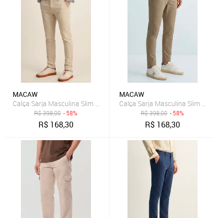
MACAW
MACAW
R$
398,00
- 58%
R$
398,00
- 58%
R$
168,30
R$
168,30