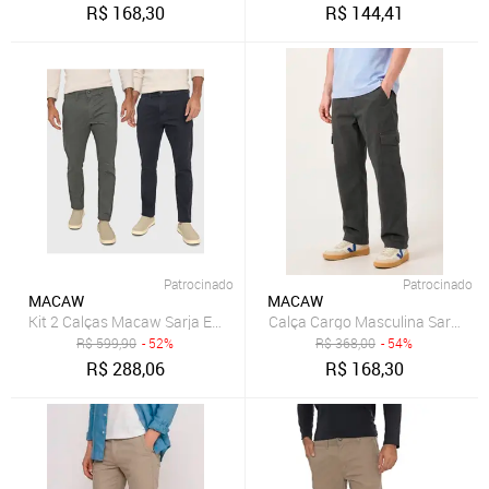
R$
168,30
R$
144,41
Patrocinado
Patrocinado
MACAW
MACAW
Kit 2 Calças Macaw Sarja Elastano Insert Verde e Azul Marinho Multi
Calça Cargo Masculina Sarja 1
R$
599,90
- 52%
R$
368,00
- 54%
R$
288,06
R$
168,30