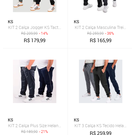
KS
KS
KIT 2 Calça Jogger KS Tactel Elastano Premium Casual Esporte
KIT 2 Calça Masculina Treino A
R$
209,99
- 14%
R$
259,99
- 36%
R$
179,99
R$
165,99
KS
KS
KIT 2 Calça Plus Size Helanca KS Listra Lateral Confortável Esportiv
KIT 3 Calça KS Tecido Helanca 
R$
189,90
- 21%
R$
259,99