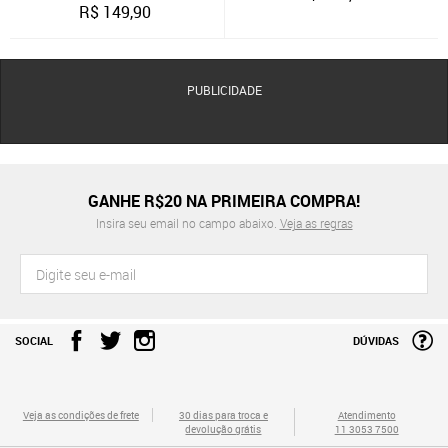
R$
149,90
PUBLICIDADE
GANHE R$20 NA PRIMEIRA COMPRA!
Insira seu email no campo abaixo.
Veja as regras
SOCIAL
DÚVIDAS
Veja as condições de frete
30 dias para troca e
Atendimento
devolução grátis
11 3053 7500