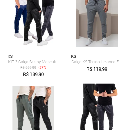
KS
KS
KIT 3 Calça Skkiny Masculina Treino Esporte Academia Tecido Hela
Calça KS Tecido Helanca Flanel
R$
259,99
- 27%
R$
119,99
R$
189,90