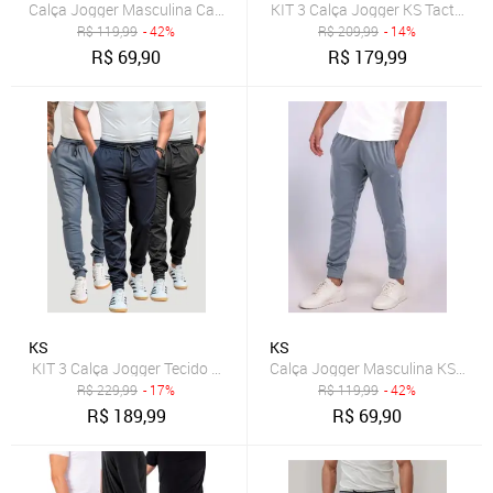
Calça Jogger Masculina Casual Tecido Tactel com Elastano Treino 
KIT 3 Calça Jogger KS Tactel El
R$
119,99
- 42%
R$
209,99
- 14%
R$
69,90
R$
179,99
KS
KS
KIT 3 Calça Jogger Tecido Helanca Premium Estilosa Academia Trei
Calça Jogger Masculina KS Slim 
R$
229,99
- 17%
R$
119,99
- 42%
R$
189,99
R$
69,90