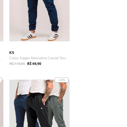
KS
 Jogger Masculina Casual Tecido Tac...
Calça Jogger Masculina Casual Tecido Tac...
R$ 119,99
R$ 69,90
-14%