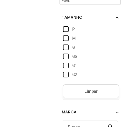
valor.
P
M
G
GG
G1
G2
G3