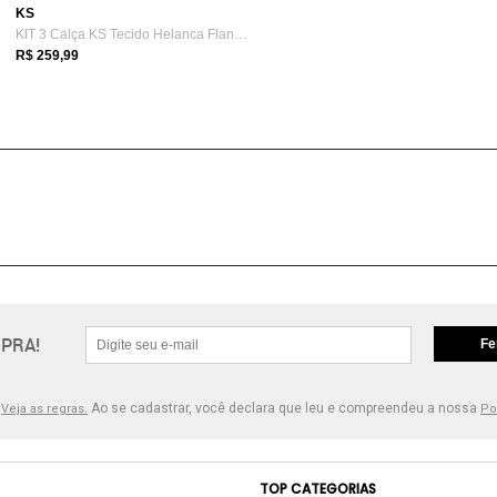
KS
KIT 3 Calça KS Tecido Helanca Flanelada ...
R$ 259,99
PRA!
Fe
.
Ao se cadastrar, você declara que leu e compreendeu a nossa
Veja as regras.
Po
TOP CATEGORIAS