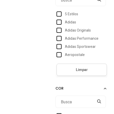
5 Estilos
Adidas
Adidas Originals
Adidas Performance
Adidas Sportswear
Aeropostale
Aleatory
Amil
Avec
Benellys
Billabong
Boss
Butu Biru