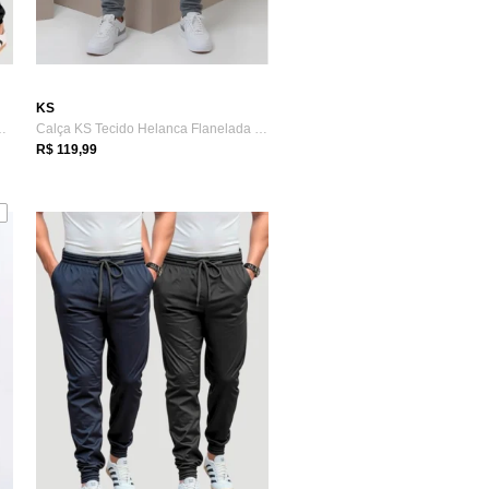
KS
S Tactel Elastano Pr...
Calça KS Tecido Helanca Flanelada Slim P...
R$ 119,99