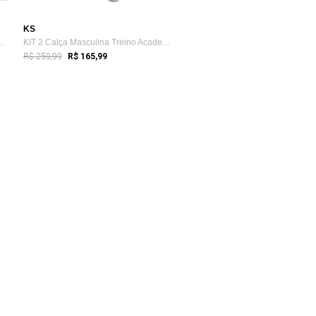
KS
S Tactel Elastano Pr...
KIT 2 Calça Masculina Treino Academia Te...
R$ 259,99
R$ 165,99