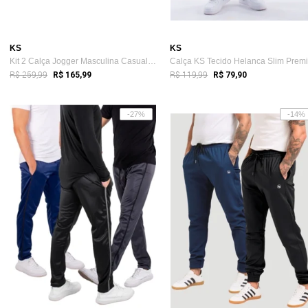
KS
KS
Kit 2 Calça Jogger Masculina Casual Skin...
R$ 259,99
R$ 119,99
R$ 165,99
R$ 79,90
-27%
-14%