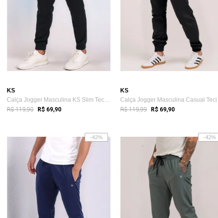
KS
KS
Calça Jogger Masculina KS Slim Tecido Dr...
Calça
R$ 119,90
R$ 119,99
R$ 69,90
R$ 69,90
-42%
-42%