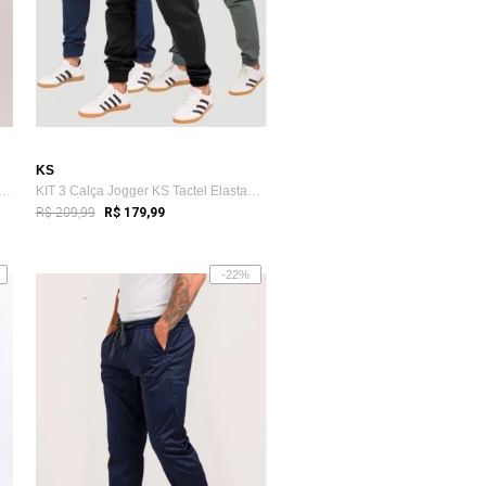
KS
 Jogger Masculina Casual Tecido Tac...
KIT 3 Calça Jogger KS Tactel Elastano Pr...
R$ 209,99
R$ 179,99
-22%