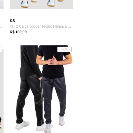
KS
Calça KS Tecido Helanca Slim Premium Ac...
KIT 2 Calça Jogger Tecido Helanca Slim E...
R$ 189,99
-36%