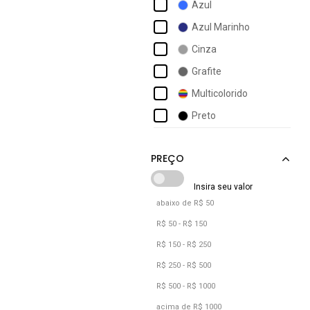
Azul
Calvin Klein Jeans
Azul Marinho
Champion
Cinza
Colcci
Grafite
Columbia
Multicolorido
Daze Modas
Preto
Dc Shoes
Debex
abaixo de R$ 50
R$ 50 - R$ 150
R$ 150 - R$ 250
R$ 250 - R$ 500
R$ 500 - R$ 1000
acima de R$ 1000