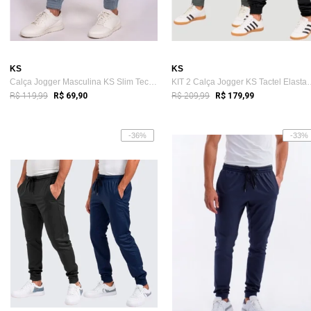
KS
KS
Calça Jogger Masculina KS Slim Tecido Dr...
KIT 2 Calça Jogger K
R$ 119,99
R$ 209,99
R$ 69,90
R$ 179,99
-36%
-33%