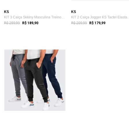
KS
KS
KIT 3 Calça Skkiny Masculina Treino Espo...
KIT 2 Calça Jogger K
R$ 259,99
R$ 209,99
R$ 189,90
R$ 179,99