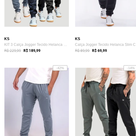
KS
KS
KIT 3 Calça Jogger Tecido Helanca Premiu...
Ca
R$ 229,99
R$ 89,99
R$ 189,99
R$ 69,99
-42%
-14%