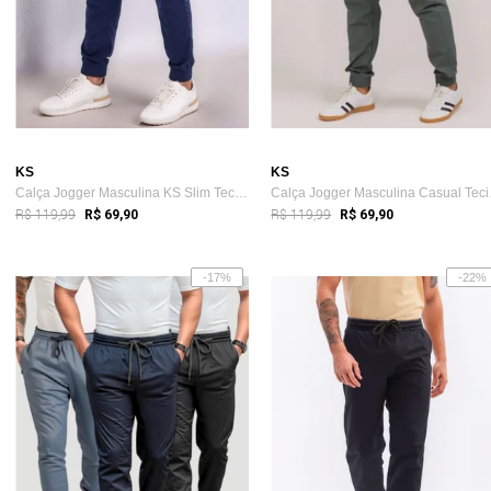
KS
KS
Calça Jogger Masculina KS Slim Tecido Dr...
Calça
R$ 119,99
R$ 119,99
R$ 69,90
R$ 69,90
-17%
-22%