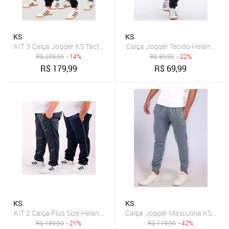
KS
KS
KIT 3 Calça Jogger KS Tactel Elastano Premium Casual Esporte
Calça Jogger Tecido Helanca Sl
R$
209,99
- 14%
R$
89,99
- 22%
R$
179,99
R$
69,99
KS
KS
KIT 2 Calça Plus Size Helanca KS Listra Lateral Confortável Esportiv
Calça Jogger Masculina KS Slim 
R$
189,90
- 21%
R$
119,99
- 42%