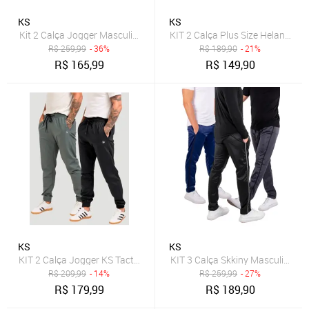
KS
KS
Kit 2 Calça Jogger Masculina Casual Skinny Treino Academia
KIT 2 Calça Plus Size Helanca KS
R$
259,99
- 36%
R$
189,90
- 21%
R$
165,99
R$
149,90
KS
KS
KIT 2 Calça Jogger KS Tactel Elastano Premium Casual Esporte
KIT 3 Calça Skkiny Masculina Tr
R$
209,99
- 14%
R$
259,99
- 27%
R$
179,99
R$
189,90