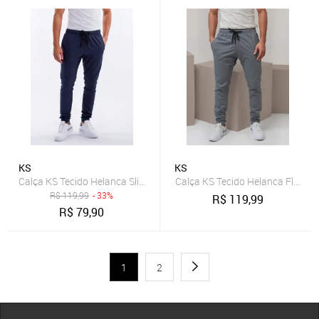
KS
KS
Calça KS Tecido Helanca Slim Premium Academia Estilosa Flanelada
Calça KS Tecido Helanca Flanel
R$
119,99
- 33%
R$
119,99
R$
79,90
1
2