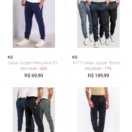
KS
KS
Calça Jogger Masculina KS Slim Tecido Dry Fit Treino Academia Cas
KIT 3 Calça Jogger Tecido Hela
R$
119,99
- 42%
R$
229,99
- 17%
R$
69,90
R$
189,99