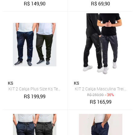
R$
149,90
R$
69,90
KS
KS
KIT 2 Calça Plus Size Ks Tecido Helanca Esporte Confortavél Acade
KIT 2 Calça Masculina Treino A
R$
259,99
- 36%
R$
199,99
R$
165,99