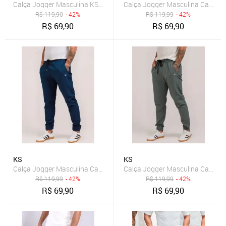
Calça Jogger Masculina KS Slim Tecido Dry Fit Treino Academia Cas
Calça Jogger Masculina Casual T
R$
119,90
- 42%
R$
119,99
- 42%
R$
69,90
R$
69,90
KS
KS
Calça Jogger Masculina Casual Tecido Tactel com Elastano Treino 
Calça Jogger Masculina Casual T
R$
119,99
- 42%
R$
119,99
- 42%
R$
69,90
R$
69,90