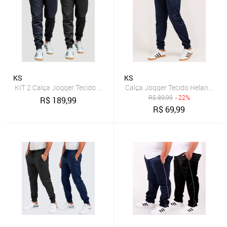
KS
KS
KIT 2 Calça Jogger Tecido Helanca Slim Estilosa Treino Academia
Calça Jogger Tecido Helanca Sl
R$
89,99
- 22%
R$
189,99
R$
69,99