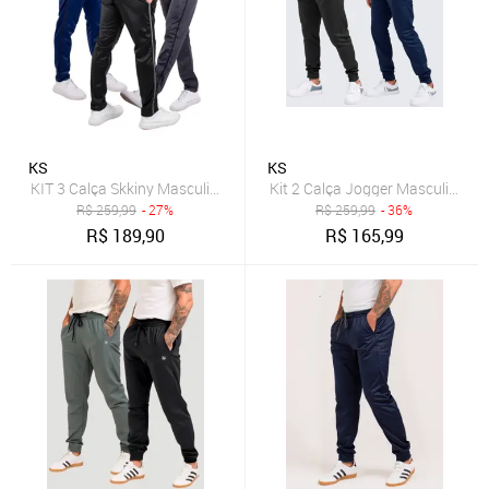
KS
KS
KIT 3 Calça Skkiny Masculina Treino Esporte Academia Tecido Hela
Kit 2 Calça Jogger Masculina Ca
R$
259,99
- 27%
R$
259,99
- 36%
R$
189,90
R$
165,99