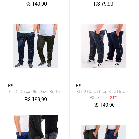
R$
149,90
R$
79,90
KS
KS
KIT 2 Calça Plus Size Ks Tecido Helanca Esporte Confortavél Acade
KIT 2 Calça Plus Size Helanca KS
R$
189,90
- 21%
R$
199,99
R$
149,90