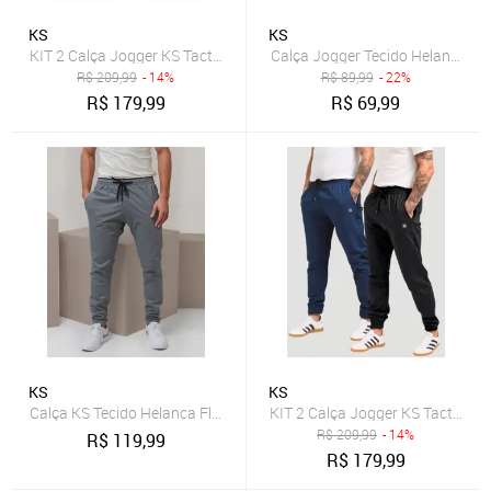
KS
KS
KIT 2 Calça Jogger KS Tactel Elastano Premium Casual Esporte
Calça Jogger Tecido Helanca Sl
R$
209,99
- 14%
R$
89,99
- 22%
R$
179,99
R$
69,99
KS
KS
Calça KS Tecido Helanca Flanelada Slim Premium Academia Treino
KIT 2 Calça Jogger KS Tactel El
R$
209,99
- 14%
R$
119,99
R$
179,99