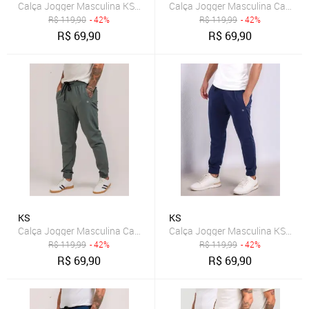
Calça Jogger Masculina KS Slim Tecido Dry Fit Treino Academia Cas
Calça Jogger Masculina Casual T
R$
119,90
- 42%
R$
119,99
- 42%
R$
69,90
R$
69,90
KS
KS
Calça Jogger Masculina Casual Tecido Tactel com Elastano Treino 
Calça Jogger Masculina KS Slim 
R$
119,99
- 42%
R$
119,99
- 42%
R$
69,90
R$
69,90