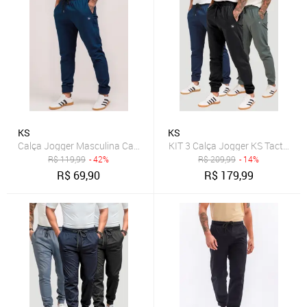
KS
KS
Calça Jogger Masculina Casual Tecido Tactel com Elastano Treino 
KIT 3 Calça Jogger KS Tactel El
R$
119,99
- 42%
R$
209,99
- 14%
R$
69,90
R$
179,99