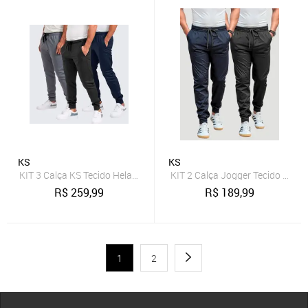
KS
KS
KIT 3 Calça KS Tecido Helanca Flanelada Premium Confortavél
KIT 2 Calça Jogger Tecido Helan
R$
259,99
R$
189,99
1
2