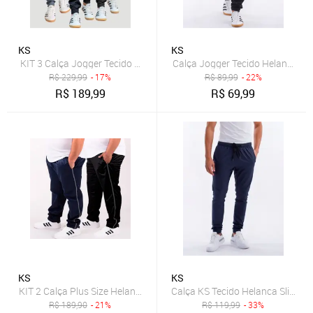
KS
KS
KIT 3 Calça Jogger Tecido Helanca Premium Estilosa Academia Trei
Calça Jogger Tecido Helanca Sl
R$
229,99
- 17%
R$
89,99
- 22%
R$
189,99
R$
69,99
KS
KS
KIT 2 Calça Plus Size Helanca KS Listra Lateral Confortável Esportiv
Calça KS Tecido Helanca Sli
R$
189,90
- 21%
R$
119,99
- 33%