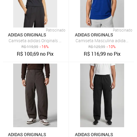
Patrocinado
Patrocinado
ADIDAS ORIGINALS
ADIDAS ORIGINALS
Camiseta adidas Originals Slim Trefoil Preta
Camiseta Masculina adidas Origin
R$
119,99
- 16%
R$
129,99
- 10%
R$
100,69
no Pix
R$
116,99
no Pix
ADIDAS ORIGINALS
ADIDAS ORIGINALS