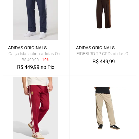
ADIDAS ORIGINALS
ADIDAS ORIGINALS
Calça Masculina adidas Originals Superfire TK PT Azul-Marinho
FIREBIRD TP CRD adidas Origin
R$
499,99
- 10%
R$
449,99
R$
449,99
no Pix