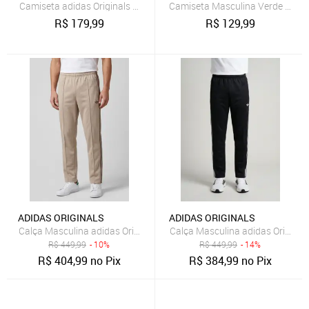
Camiseta adidas Originals 3 Stripes Preta
Camiseta Masculina Verde Deco
R$
179,99
R$
129,99
ADIDAS ORIGINALS
ADIDAS ORIGINALS
Calça Masculina adidas Originals Retro Classic Sport Bege
Calça Masculina adidas Originals
R$
449,99
- 10%
R$
449,99
- 14%
R$
404,99
no Pix
R$
384,99
no Pix