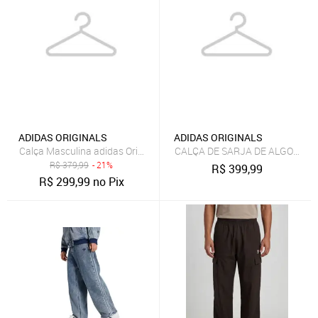
ADIDAS ORIGINALS
ADIDAS ORIGINALS
Calça Masculina adidas Originals 3 Stripes Azul-Marinho
CALÇA DE SARJA DE ALGODÃO AD
R$
379,99
- 21%
R$
399,99
R$
299,99
no Pix