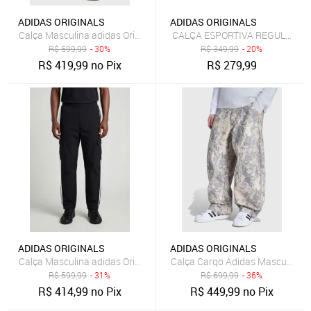
ADIDAS ORIGINALS
ADIDAS ORIGINALS
Calça Masculina adidas Originals Espanha Vermelha
CALÇA ESPORTIVA REGULAR adid
R$
599,99
- 30%
R$
349,99
- 20%
R$
419,99
no Pix
R$
279,99
ADIDAS ORIGINALS
ADIDAS ORIGINALS
Calça Masculina adidas Originals 3S Cargo Preta
Calça Cargo Adidas Masculina
R$
599,99
- 31%
R$
699,99
- 36%
R$
414,99
no Pix
R$
449,99
no Pix