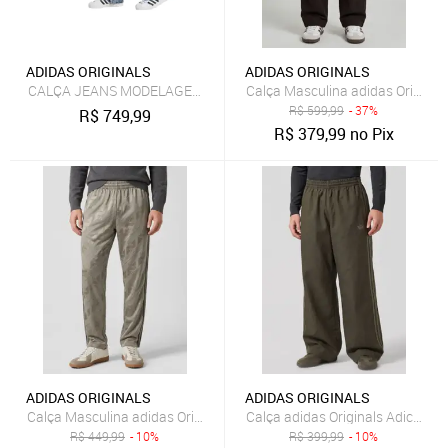
ADIDAS ORIGINALS
ADIDAS ORIGINALS
CALÇA JEANS MODELAGEM RETA SST adidas Originals Multicolorid
Calça Masculina adidas Origina
R$
599,99
- 37%
R$
749,99
R$
379,99
no Pix
ADIDAS ORIGINALS
ADIDAS ORIGINALS
Calça Masculina adidas Originals Monogram Firebi Bege
Calça adidas Originals Adicolor S
R$
449,99
- 10%
R$
399,99
- 10%