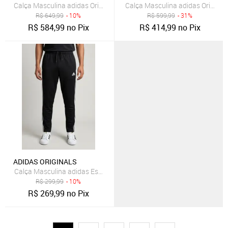
Calça Masculina adidas Originals Essentials Marrom
Calça Masculina adidas Original
R$
649,99
- 10%
R$
599,99
- 31%
R$
584,99
no Pix
R$
414,99
no Pix
ADIDAS ORIGINALS
Calça Masculina adidas Essentials Preta
R$
299,99
- 10%
R$
269,99
no Pix