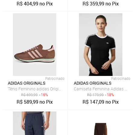
R$
404,99
no Pix
R$
359,99
no Pix
Patrocinado
Patrocinado
ADIDAS ORIGINALS
ADIDAS ORIGINALS
Tênis Feminino adidas Originals Sl 72 OG Marrom
Camiseta Feminina Adidas Origin
R$
699,99
- 16%
R$
179,99
- 18%
R$
589,99
no Pix
R$
147,09
no Pix