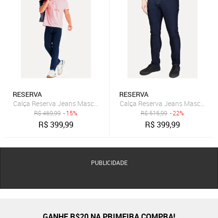
RESERVA
RESERVA
Calça Reserva Jeans Masculina Skinny Oceano Índigo Escura
Calça Reserva Jeans Masculina 
R$
469,99
- 15%
R$
515,99
- 22%
R$
399,99
R$
399,99
PUBLICIDADE
GANHE R$20 NA PRIMEIRA COMPRA!