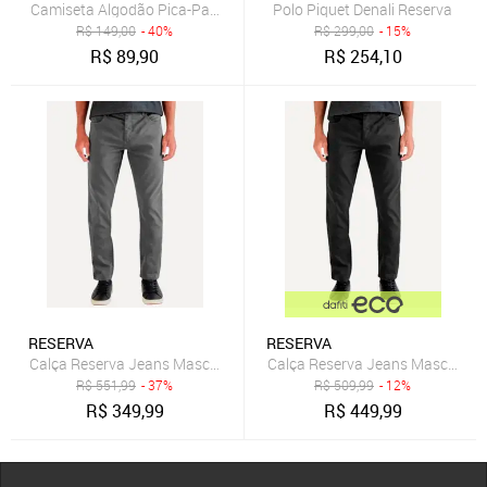
Camiseta Algodão Pica-Pau Patriota Reserva Cinza
Polo Piquet Denali Reserva
R$
149,00
- 40%
R$
299,00
- 15%
R$
89,90
R$
254,10
RESERVA
RESERVA
Calça Reserva Jeans Masculina Slim Color Cinza Claro
Calça Reserva Jeans Masculina S
R$
551,99
- 37%
R$
509,99
- 12%
R$
349,99
R$
449,99