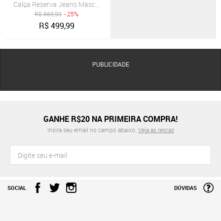
Calça Reserva Jeans Masculina Skinny Color Five Pockets Verde Mili
R$
669,99
- 25%
R$
499,99
PUBLICIDADE
GANHE R$20 NA PRIMEIRA COMPRA!
Insira seu email no campo abaixo.
Veja as regras
SOCIAL
DÚVIDAS