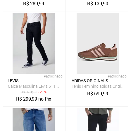
R$
289,99
R$
139,90
Patrocinado
Patrocinado
LEVIS
ADIDAS ORIGINALS
Calça Masculina Levis 511 Slim Azul
Tênis Feminino adidas Originals
R$
379,90
- 21%
R$
699,99
R$
299,99
no Pix