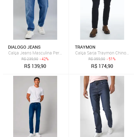
DIALOGO JEANS
TRAYMON
Calça Jeans Masculina Perna Reta com Lavagem Média
Calça Sarja Traymon Chino Slim 
R$
239,90
- 42%
R$
359,90
- 51%
R$
139,90
R$
174,90