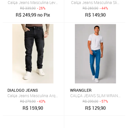
Calça Jeans Masculina Levis 511 Slim Fit Azul
Calça Jeans Masculina Slim Fit
R$
339,90
- 26%
R$
269,90
- 44%
R$
249,99
no Pix
R$
149,90
DIALOGO JEANS
WRANGLER
CALÇA JEANS SLIM WRANGLER 
Calça Jeans Masculina Arqueada Preta com Elastano Dialogo Preto
R$
279,90
- 43%
R$
299,00
- 57%
R$
159,90
R$
129,90