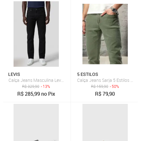
LEVIS
5 ESTILOS
Calça Jeans Masculina Levis 511 Slim Preta
Calça Jeans Sarja 5 Estilos Verde
R$
329,90
- 13%
R$
159,90
- 50%
R$
285,99
no Pix
R$
79,90