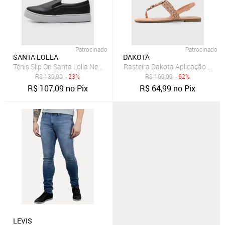
Patrocinado
Patrocinado
SANTA LOLLA
DAKOTA
Tênis Slip On Santa Lolla New Preto
Rasteira Dakota Aplicação Coral
R$
139,90
- 23%
R$
169,99
- 62%
R$
107,09
no Pix
R$
64,99
no Pix
LEVIS