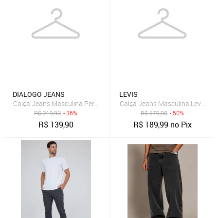
DIALOGO JEANS
LEVIS
Calça Jeans Masculina Perna Reta com Lavagem Clara
Calça Jeans Masculina Levis 510
R$
219,90
- 36%
R$
379,90
- 50%
R$
139,90
R$
189,99
no Pix