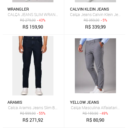
WRANGLER
CALVIN KLEIN JEANS
CALÇA JEANS SLIM WRANGLER RT OR JEANS
Calça Jeans Calvin Klein Jeans 
R$
279,00
- 43%
R$
359,00
- 5%
R$
159,90
R$
339,99
ARAMIS
YELLOW JEANS
Calca Aramis Jeans Slim Basica Blue
R$
599,90
- 55%
R$
159,90
- 49%
R$
271,92
R$
80,90