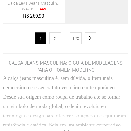
Calça Levis Jeans Masculina 510 Skinny Washed Azul Médio
R$
479,99
- 44%
R$
269,99
1
2
...
120
CALÇA JEANS MASCULINA: O GUIA DE MODELAGENS
PARA O HOMEM MODERNO
A calça jeans masculina é, sem dúvida, o item mais
democrático e essencial do vestuário contemporâneo.
Desde sua origem como roupa de trabalho até se tornar
um símbolo de moda global, o denim evoluiu em
tecnologia e design para oferecer soluções que equilibram
resistência e estética. Seja em um ambiente corporativo