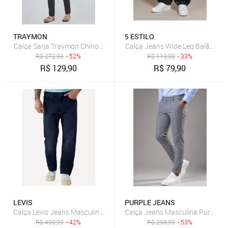
TRAYMON
5 ESTILO
Calça Sarja Traymon Chino Slim Cimento
Calça Jeans Wide Leg Balão 5 E
R$
272,93
- 52%
R$
119,90
- 33%
R$
129,90
R$
79,90
LEVIS
PURPLE JEANS
Calça Levis Jeans Masculina 505 Regular Escura
Calça Jeans Masculina Purple Je
R$
499,99
- 42%
R$
298,99
- 53%