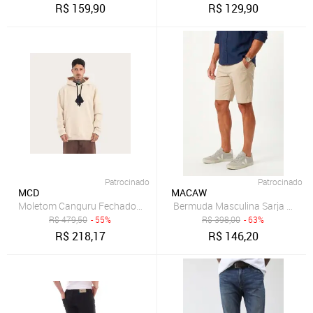
R$
159,90
R$
129,90
Patrocinado
Patrocinado
MCD
MACAW
Moletom Canguru Fechado Logo
R$
479,50
- 55%
R$
398,00
- 63%
R$
218,17
R$
146,20