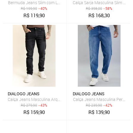
Bermuda Jeans Slim com Lavagem Clara Dialogo Jeans
R$
199,90
- 40%
R$
398,00
- 58%
R$
119,90
R$
168,30
DIALOGO JEANS
DIALOGO JEANS
Calça Jeans Masculina Perna R
Calça Jeans Masculina Arqueada Preta com Elastano Dialogo Preto
R$
279,90
- 43%
R$
239,90
- 42%
R$
159,90
R$
139,90