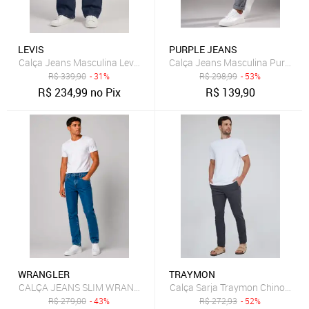
LEVIS
PURPLE JEANS
Calça Jeans Masculina Levis 511 Slim Fit Azul
Calça Jeans Masculina Purple Je
R$
339,90
- 31%
R$
298,99
- 53%
R$
234,99
no Pix
R$
139,90
WRANGLER
TRAYMON
CALÇA JEANS SLIM WRANGLER RT OR JEANS
Calça Sarja Traymon Chino Slim
R$
279,00
- 43%
R$
272,93
- 52%