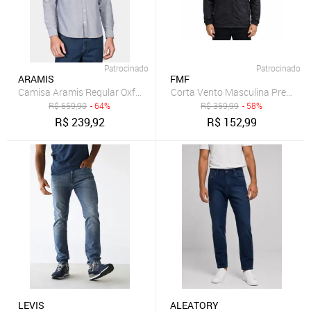
Patrocinado
Patrocinado
ARAMIS
FMF
Camisa Aramis Regular Oxford Marinho
R$
659,90
- 64%
R$
359,99
- 58%
R$
239,92
R$
152,99
LEVIS
ALEATORY