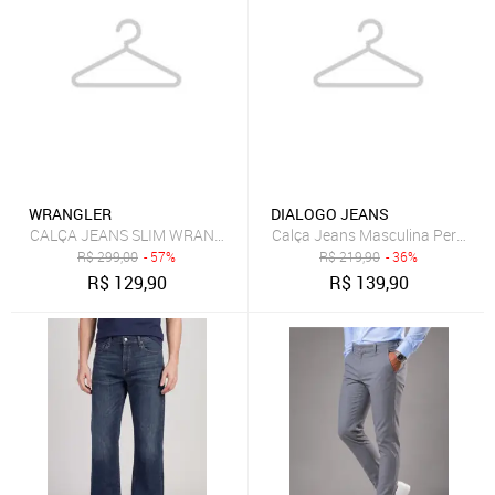
WRANGLER
DIALOGO JEANS
CALÇA JEANS SLIM WRANGLER RT OR JEANS
Calça Jeans Masculina Perna R
R$
299,00
- 57%
R$
219,90
- 36%
R$
129,90
R$
139,90