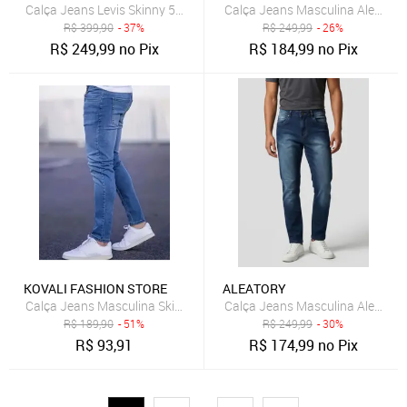
Calça Jeans Levis Skinny 510 Azul
Calça Jeans Masculina Aleatory 
R$
399,90
- 37%
R$
249,99
- 26%
R$
249,99
no Pix
R$
184,99
no Pix
KOVALI FASHION STORE
ALEATORY
Calça Jeans Masculina Skinny Kovali Premium Casual Com Elastano
Calça Jeans Masculina Aleatory
R$
189,90
- 51%
R$
249,99
- 30%
R$
93,91
R$
174,99
no Pix