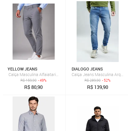
YELLOW JEANS
DIALOGO JEANS
Calça Jeans Masculina Arquead
Calça Masculina Alfaiataria Yellow Slim Premium Co
R$
159,90
- 49%
R$
289,90
- 52%
R$
80,90
R$
139,90