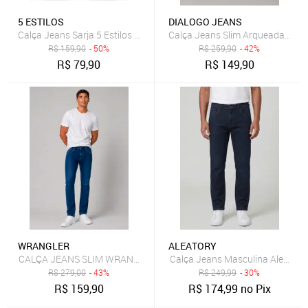
5 ESTILOS
DIALOGO JEANS
Calça Jeans Sarja 5 Estilos Verde Militar Confortavel e Basica
Calça Jeans Slim Arqueada Masc
R$
159,90
- 50%
R$
259,90
- 42%
R$
79,90
R$
149,90
WRANGLER
ALEATORY
CALÇA JEANS SLIM WRANGLER RT OR JEANS
Calça Jeans Masculina Aleatory
R$
279,00
- 43%
R$
249,99
- 30%
R$
159,90
R$
174,99
no Pix