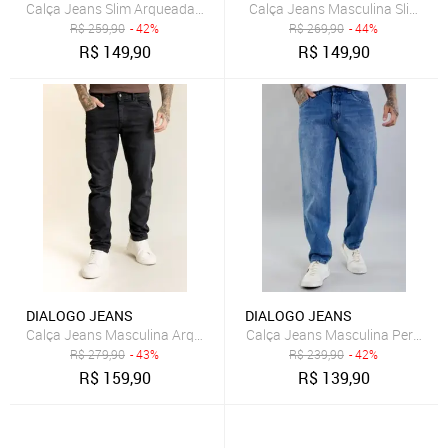
Calça Jeans Slim Arqueada Masculina Lavagem Clara Dialogo jeans
Calça Jeans Masculina Slim Fit
R$
259,90
- 42%
R$
269,90
- 44%
R$
149,90
R$
149,90
DIALOGO JEANS
DIALOGO JEANS
Calça Jeans Masculina Perna R
Calça Jeans Masculina Arqueada Preta com Elastano Dialogo Preto
R$
279,90
- 43%
R$
239,90
- 42%
R$
159,90
R$
139,90