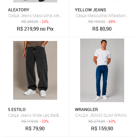
ALEATORY
YELLOW JEANS
Calça Jeans Masculina Aleatory Skinny Preta
R$
289,99
- 24%
R$
159,90
- 49%
R$
219,99
no Pix
R$
80,90
5 ESTILO
WRANGLER
Calça Jeans Wide Leg Balão 5 Estilos Masculina Preto Estonado P
CALÇA JEANS SLIM WRANGLER 
R$
119,90
- 33%
R$
279,00
- 43%
R$
79,90
R$
159,90