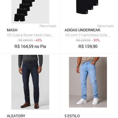
Patrocinado
Patrocinado
MASH
ADIDAS UNDERWEAR
Kit Cueca Boxer Mash Masculina Cintura Elástica 10 Peças Preta
Kit com 3 Camisetas Gola Carec
R$
289,99
- 43%
R$
229,90
- 30%
R$
164,59
no Pix
R$
159,90
ALEATORY
5 ESTILO