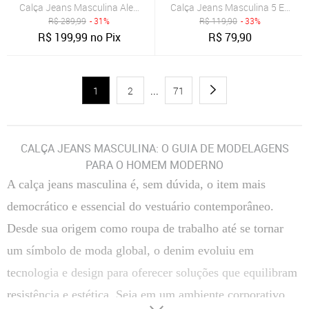
Calça Jeans Masculina Aleatory Slim Azul Escuro
Calça Jeans Masculina 5 Estilo 
R$
289,99
- 31%
R$
119,90
- 33%
R$
199,99
no Pix
R$
79,90
1
2
...
71
CALÇA JEANS MASCULINA: O GUIA DE MODELAGENS
PARA O HOMEM MODERNO
A calça jeans masculina é, sem dúvida, o item mais
democrático e essencial do vestuário contemporâneo.
Desde sua origem como roupa de trabalho até se tornar
um símbolo de moda global, o denim evoluiu em
tecnologia e design para oferecer soluções que equilibram
resistência e estética. Seja em um ambiente corporativo