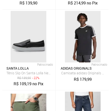
R$
139,90
R$
214,99
no Pix
Patrocinado
Patrocinado
SANTA LOLLA
ADIDAS ORIGINALS
Tênis Slip On Santa Lolla New Preto
Camiseta adidas Originals 3 Stri
R$
139,90
- 22%
R$
179,99
R$
109,19
no Pix