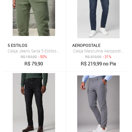
5 ESTILOS
AEROPOSTALE
Calça Jeans Sarja 5 Estilos Verde Militar Confortavel e Basica
Calça Masculina Aeropostale Je
R$
159,90
- 50%
R$
319,99
- 31%
R$
79,90
R$
219,99
no Pix