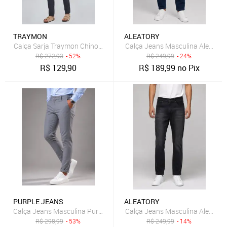
TRAYMON
ALEATORY
Calça Sarja Traymon Chino Slim Cimento
Calça Jeans Masculina Aleatory 
R$
272,93
- 52%
R$
249,99
- 24%
R$
129,90
R$
189,99
no Pix
PURPLE JEANS
ALEATORY
Calça Jeans Masculina Purple Jeans Slim Fit Premium Stretch Confo
Calça Jeans Masculina Aleatory
R$
298,99
- 53%
R$
249,99
- 14%