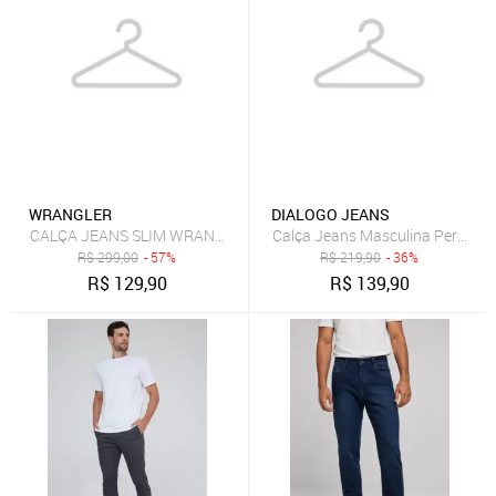
WRANGLER
DIALOGO JEANS
CALÇA JEANS SLIM WRANGLER RT OR JEANS
Calça Jeans Masculina Perna R
R$
299,00
- 57%
R$
219,90
- 36%
R$
129,90
R$
139,90