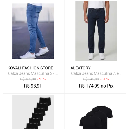
KOVALI FASHION STORE
ALEATORY
Calça Jeans Masculina Skinny Kovali Premium Casual Com Elastano
Calça Jeans Masculina Aleatory
R$
189,90
- 51%
R$
249,99
- 30%
R$
93,91
R$
174,99
no Pix