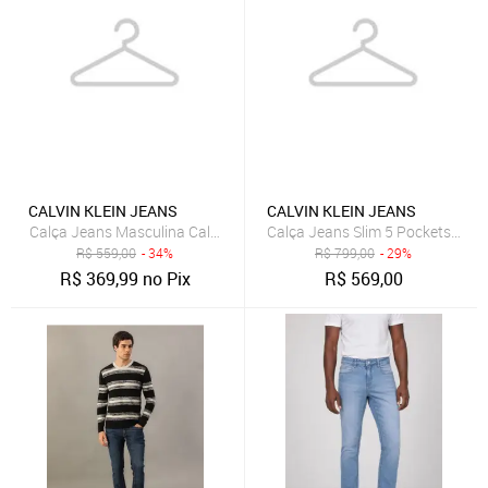
CALVIN KLEIN JEANS
CALVIN KLEIN JEANS
Calça Jeans Masculina Calvin Klein Jeans Slim Azul
Calça Jeans Slim 5 Pockets - Mar
R$
559,00
- 34%
R$
799,00
- 29%
R$
369,99
no Pix
R$
569,00