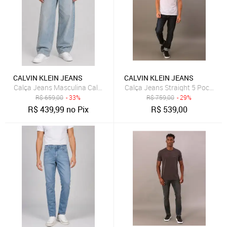
CALVIN KLEIN JEANS
CALVIN KLEIN JEANS
Calça Jeans Masculina Calvin Klein Jeans Baggy Azul
Calça Jeans Straight 5 Pockets -
R$
659,00
- 33%
R$
759,00
- 29%
R$
439,99
no Pix
R$
539,00