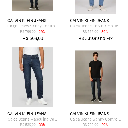
CALVIN KLEIN JEANS
CALVIN KLEIN JEANS
Calça Jeans Skinny Controle Térmico - Marinho Calvin Klein Jeans
Calça Jeans Calvin Klein Jeans S
R$
799,00
- 29%
R$
559,00
- 39%
R$
569,00
R$
339,99
no Pix
CALVIN KLEIN JEANS
CALVIN KLEIN JEANS
Calça Jeans Masculina Calvin Klein Jeans Skinny Azul
Calça Jeans Skinny Controle Térm
R$
539,00
- 33%
R$
799,00
- 29%