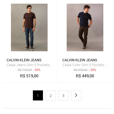
CALVIN KLEIN JEANS
CALVIN KLEIN JEANS
Calça Jeans Slim 5 Pockets - Marinho Calvin Klein Jeans
Calça Color Slim 5 Pockets - Mar
R$
739,00
- 30%
R$
639,00
- 30%
R$
519,00
R$
449,00
1
2
3