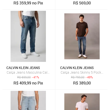
R$
359,99
no Pix
R$
569,00
CALVIN KLEIN JEANS
CALVIN KLEIN JEANS
Calça Jeans Masculina Calvin Klein Jeans 90s Straight 5 Pockets Az
Calça Jeans Skinny 5 Pockets - A
R$
699,00
- 41%
R$
759,00
- 49%
R$
409,99
no Pix
R$
389,00