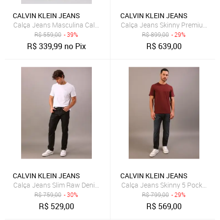
CALVIN KLEIN JEANS
CALVIN KLEIN JEANS
Calça Jeans Masculina Calvin Klein Jeans Slim Azul Claro
Calça Jeans Skinny Premium Was
R$
559,00
- 39%
R$
899,00
- 29%
R$
339,99
no Pix
R$
639,00
CALVIN KLEIN JEANS
CALVIN KLEIN JEANS
Calça Jeans Slim Raw Denim - Marinho Calvin Klein Jeans
Calça Jeans Skinny 5 Pockets - 
R$
759,00
- 30%
R$
799,00
- 29%
R$
529,00
R$
569,00