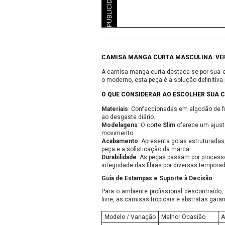
PUBLICIDADE
CAMISA MANGA CURTA MASCULINA: VER
A camisa manga curta destaca-se por sua en
o moderno, esta peça é a solução definiti
O QUE CONSIDERAR AO ESCOLHER SUA
Materiais
: Confeccionadas em algodão de fib
ao desgaste diário.
Modelagens
: O corte
Slim
oferece um ajust
movimento.
Acabamento
: Apresenta golas estruturada
peça e a sofisticação da marca.
Durabilidade
: As peças passam por process
integridade das fibras por diversas tempora
Guia de Estampas e Suporte à Decisão
Para o ambiente profissional descontraído
livre, as camisas tropicais e abstratas gar
Modelo / Variação
Melhor Ocasião
A