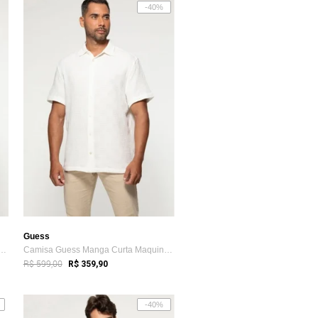
-40%
Guess
ess Manga Curta Maquinetada Verde
Camisa Guess Manga Curta Maquinetada Off White
R$ 599,00
R$ 359,90
-40%