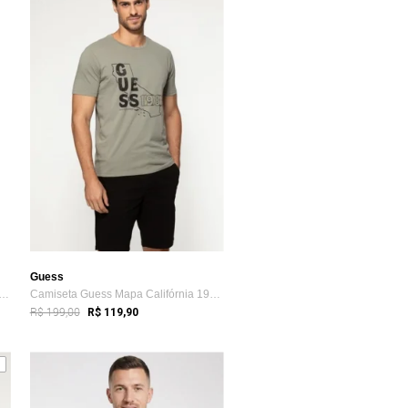
Guess
a Manga Curta Hawaiian Pinneapple G...
Camiseta Guess Mapa Califórnia 1981 Verde
R$ 199,00
R$ 119,90