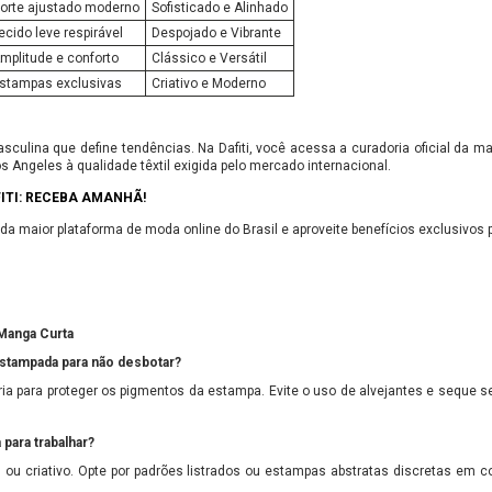
orte ajustado moderno
Sofisticado e Alinhado
ecido leve respirável
Despojado e Vibrante
mplitude e conforto
Clássico e Versátil
stampas exclusivas
Criativo e Moderno
ulina que define tendências. Na Dafiti, você acessa a curadoria oficial da ma
 Angeles à qualidade têxtil exigida pelo mercado internacional.
TI: RECEBA AMANHÃ!
 maior plataforma de moda online do Brasil e aproveite benefícios exclusivos 
Manga Curta
stampada para não desbotar?
a para proteger os pigmentos da estampa. Evite o uso de alvejantes e seque s
para trabalhar?
ou criativo. Opte por padrões listrados ou estampas abstratas discretas em c