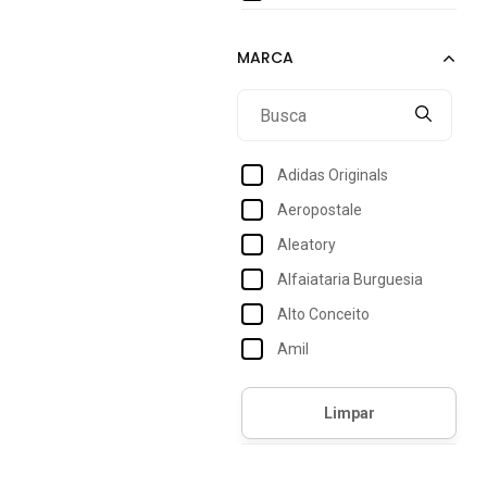
Adidas Originals
Aeropostale
Aleatory
Alfaiataria Burguesia
Alto Conceito
Amil
Approve
Aramis
Arauto Jeans