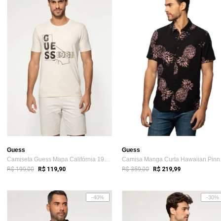
Guess
Guess
Camiseta Guess Mapa Califórnia 1981 Bege
Camis
R$ 199,00
R$ 359,00
R$ 119,90
R$ 219,99
-40%
-30%