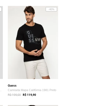
-40%
Guess
anga Curta Listras Cinza
Camiseta Mapa Califórnia 1981 Preto
R$ 199,00
R$ 119,90