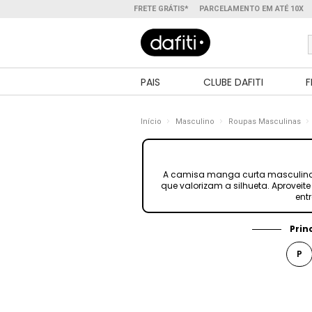
FRETE GRÁTIS*
PARCELAMENTO EM ATÉ 10X
PAIS
CLUBE DAFITI
F
Início
Masculino
Roupas Masculinas
A camisa manga curta masculina é 
que valorizam a silhueta. Aproveite
ent
Prin
P