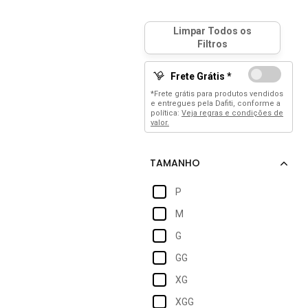
Frete Grátis *
*Frete grátis para produtos vendidos
e entregues pela Dafiti, conforme a
política:
Veja regras e condições de
valor.
P
M
G
GG
XG
XGG