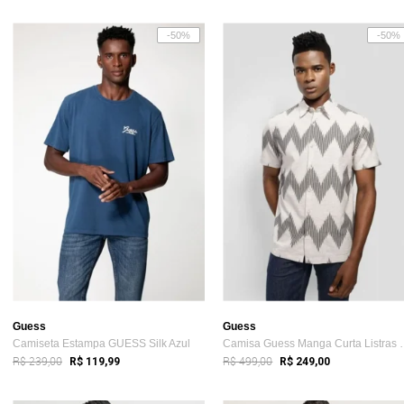
-50%
-50%
Guess
Guess
Camiseta Estampa GUESS Silk Azul
Camisa Guess M
R$ 239,00
R$ 499,00
R$ 119,99
R$ 249,00