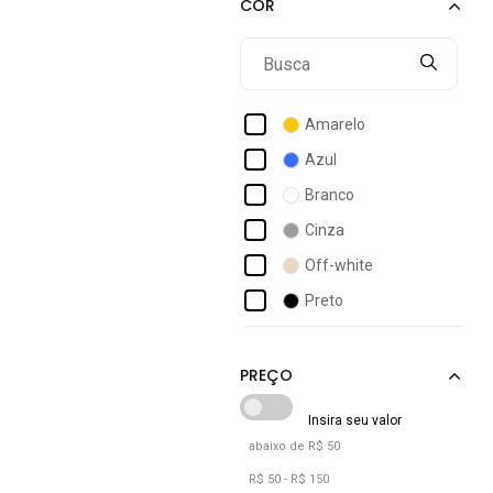
Balboa
Bem Vestir
Betel
Billabong
Amarelo
Boss
Azul
Bravaa Store
Branco
Braziline
Cinza
Calvin Klein
Off-white
Calvin Klein Jeans
Preto
Cia Gota
Verde
Cks Premium Label
Verde Oliva
abaixo de R$ 50
R$ 50 - R$ 150