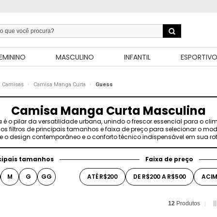
EMININO
MASCULINO
INFANTIL
ESPORTIV
Camisas
Camisa Manga Curta
Guess
Camisa Manga Curta Masculina
o pilar da versatilidade urbana, unindo o frescor essencial para o clima
 os filtros de principais tamanhos e faixa de preço para selecionar o mode
re o design contemporâneo e o conforto técnico indispensável em sua rot
cipais tamanhos
Faixa de preço
M
G
GG
ATÉ R$200
DE R$200 A R$500
ACIM
12
Produtos