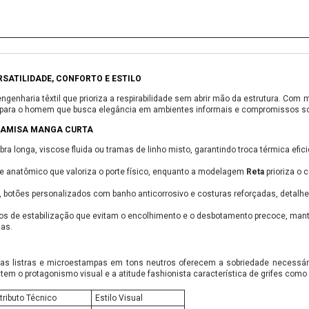
SATILIDADE, CONFORTO E ESTILO
genharia têxtil que prioriza a respirabilidade sem abrir mão da estrutura. Com 
va para o homem que busca elegância em ambientes informais e compromissos s
 CAMISA MANGA CURTA
ra longa, viscose fluida ou tramas de linho misto, garantindo troca térmica efic
e anatômico que valoriza o porte físico, enquanto a modelagem
Reta
prioriza o c
s, botões personalizados com banho anticorrosivo e costuras reforçadas, detal
os de estabilização que evitam o encolhimento e o desbotamento precoce, mant
das.
, as listras e microestampas em tons neutros oferecem a sobriedade necessária
antem o protagonismo visual e a atitude fashionista característica de grifes como
tributo Técnico
Estilo Visual