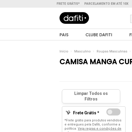
FRETE GRÁTIS*
PARCELAMENTO EM ATÉ 10X
PAIS
CLUBE DAFITI
F
Início
Masculino
Roupas Masculinas
CAMISA MANGA CU
Frete Grátis *
*Frete grátis para produtos vendidos
e entregues pela Dafiti, conforme a
política:
Veja regras e condições de