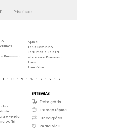
lítica de Privacidade.
lo
Ajuda
culinas
Tênis Feminino
Perfumes e Beleza
ns Feminina
Mocassim Feminino
s
Saias
Sandálias
•
•
•
•
•
•
•
T
U
V
W
X
Y
Z
ENTREGAS
Frete grátis
iados
Entrega rápida
cidade
pra e venda
Troca grátis
na Dafiti
Retira fácil