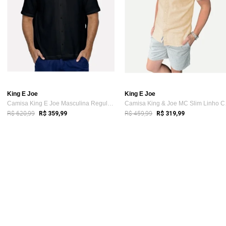
King E Joe
King E Joe
Camisa King E Joe Masculina Regular Tric...
Camisa
R$ 620,99
R$ 459,99
R$ 359,99
R$ 319,99