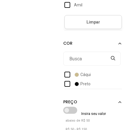
Amil
Approve
Aramis
Arauto Jeans
Balboa
Bem Vestir
Betel
Billabong
Cáqui
Boss
Preto
Bravaa Store
Braziline
Calvin Klein
Calvin Klein Jeans
abaixo de R$ 50
Cia Gota
R$ 50 - R$ 150