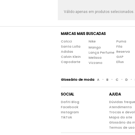
Válido apenas em produtos selecionados
MARCAS MAIS BUSCADAS
Colcci
Nike
Puma
Santa Lolla
Fila
Mango
Adidas
Reserva
Lança Perfume
Calvin Klein
GAP
Melissa
Capodarte
Ellus
Vizzano
•
•
•
•
Glossário de moda
A
B
C
D
SOCIAL
AJUDA
Dafiti Blog
Dúvidas frequ
Facebook
Atendimento
Instagram
Trocas e devo
TikTok
Mapa do site
Glossário da 
Termos de uso