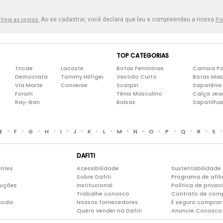
.
Ao se cadastrar, você declara que leu e compreendeu a nossa
Veja as regras.
Po
TOP CATEGORIAS
Tricae
Lacoste
Botas Femininas
Camisa Po
Democrata
Tommy Hilfiger
Vestido Curto
Botas Mas
Via Marte
Converse
Scarpin
Sapatênis
Forum
Tênis Masculino
Calça Jea
Ray-Ban
Bolsas
Sapatilha
•
•
•
•
•
•
•
•
•
•
•
•
•
•
E
F
G
H
I
J
K
L
M
N
O
P
Q
R
S
DAFITI
entes
Acessibilidade
Sustentabilidade
Sobre Dafiti
Programa de afil
luções
Institucional
Política de priva
Trabalhe conosco
Contrato de com
moda
Nossos fornecedores
É seguro comprar 
Quero vender na Dafiti
Anuncie Conosco