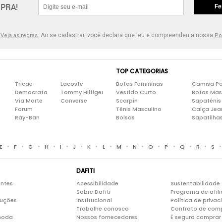
PRA!
Fe
.
Ao se cadastrar, você declara que leu e compreendeu a nossa
Veja as regras.
Po
TOP CATEGORIAS
Tricae
Lacoste
Botas Femininas
Camisa Po
Democrata
Tommy Hilfiger
Vestido Curto
Botas Mas
Via Marte
Converse
Scarpin
Sapatênis
Forum
Tênis Masculino
Calça Jea
Ray-Ban
Bolsas
Sapatilha
•
•
•
•
•
•
•
•
•
•
•
•
•
•
E
F
G
H
I
J
K
L
M
N
O
P
Q
R
S
DAFITI
entes
Acessibilidade
Sustentabilidade
Sobre Dafiti
Programa de afil
luções
Institucional
Política de priva
Trabalhe conosco
Contrato de com
moda
Nossos fornecedores
É seguro comprar 