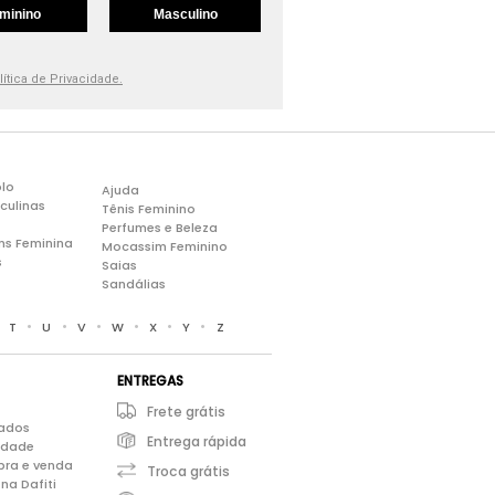
minino
Masculino
lítica de Privacidade.
lo
Ajuda
culinas
Tênis Feminino
Perfumes e Beleza
ns Feminina
Mocassim Feminino
s
Saias
Sandálias
•
•
•
•
•
•
•
T
U
V
W
X
Y
Z
ENTREGAS
Frete grátis
iados
Entrega rápida
cidade
pra e venda
Troca grátis
na Dafiti