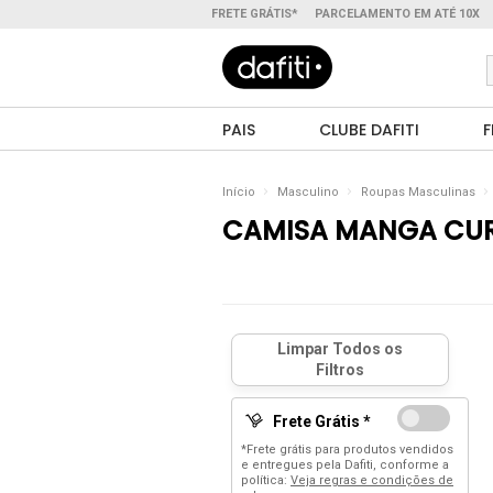
FRETE GRÁTIS*
PARCELAMENTO EM ATÉ 10X
PAIS
CLUBE DAFITI
F
Início
Masculino
Roupas Masculinas
CAMISA MANGA CU
Frete Grátis *
*Frete grátis para produtos vendidos
e entregues pela Dafiti, conforme a
política:
Veja regras e condições de