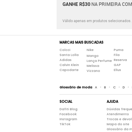
NA PRIMEIRA COM
GANHE R$30
Válido apenas em produtos selecionados
MARCAS MAIS BUSCADAS
Colcci
Nike
Puma
Santa Lolla
Fila
Mango
Adidas
Reserva
Lança Perfume
Calvin Klein
GAP
Melissa
Capodarte
Ellus
Vizzano
•
•
•
•
Glossário de moda
A
B
C
D
SOCIAL
AJUDA
Dafiti Blog
Dúvidas frequ
Facebook
Atendimento
Instagram
Trocas e devo
TikTok
Mapa do site
Glossário da 