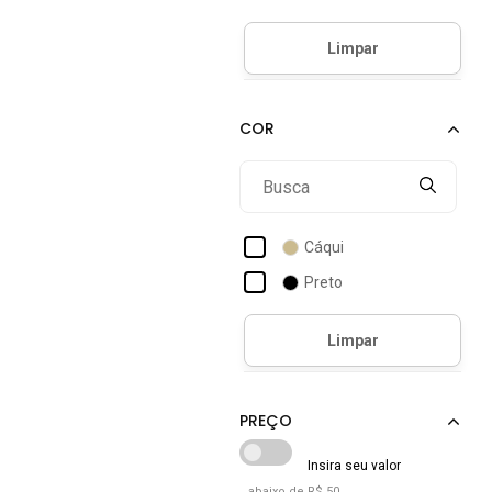
Gangster
Gugi
John John
King E Joe
King & Joe
Levis
Osklen
Cáqui
Tommy Hilfiger
Preto
abaixo de R$ 50