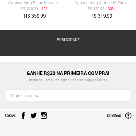
Camisa King E Joe Masculina Regular Tricot Resort Preta
Camisa King & Joe MC Slim Linh
R$
620,99
- 42%
R$
459,99
- 30%
R$
359,99
R$
319,99
PUBLICIDADE
GANHE R$20 NA PRIMEIRA COMPRA!
Insira seu email no campo abaixo.
Veja as regras
SOCIAL
DÚVIDAS