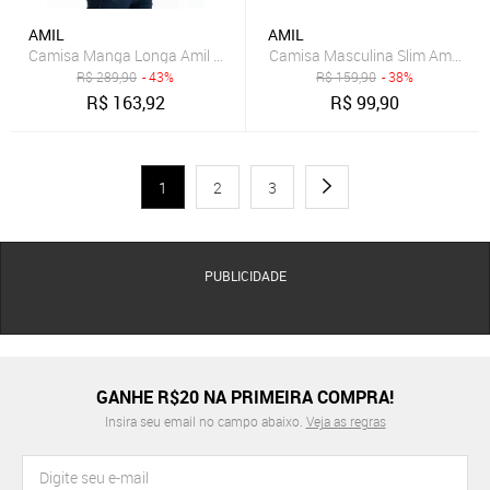
AMIL
AMIL
Camisa Manga Longa Amil Cinema Modelagem Slim Tecido Liso Alg
Camisa Masculina Slim Amil Man
R$
289,90
- 43%
R$
159,90
- 38%
R$
163,92
R$
99,90
1
2
3
PUBLICIDADE
GANHE R$20 NA PRIMEIRA COMPRA!
Insira seu email no campo abaixo.
Veja as regras