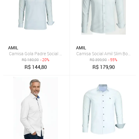
AMIL
AMIL
Camisa Gola Padre Social Manga Longa de algodão Original Amil B
Camisa Social Amil Slim Bond M
R$
180,00
- 20%
R$
399,90
- 55%
R$
144,80
R$
179,90