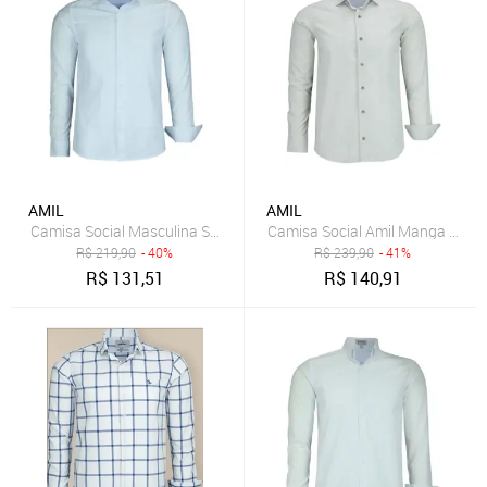
AMIL
AMIL
Camisa Social Masculina Sem Bolso Algodão Linho Comfort 1729
Camisa Social Amil Manga Longa
R$
219,90
- 40%
R$
239,90
- 41%
R$
131,51
R$
140,91