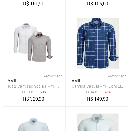
R$
161,91
R$
105,00
Patrocinado
Patrocinado
AMIL
AMIL
Kit 2 Camisas Sociais Amil Slim Expert Misto com Elastano M/Long
Camisa Casual Amil Com Elasta
R$
699,90
- 53%
R$
349,90
- 57%
R$
329,90
R$
149,90