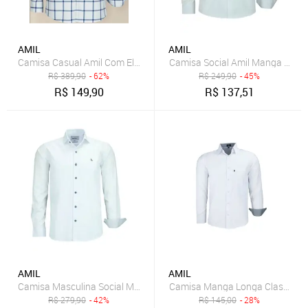
AMIL
AMIL
Camisa Casual Amil Com Elastano Xadrez Owen Manga Longa Luxo
Camisa Social Amil Manga Longa
R$
389,90
- 62%
R$
249,90
- 45%
R$
149,90
R$
137,51
AMIL
AMIL
Camisa Masculina Social Manga Longa Amil Slim Lançament 1805
Camisa Manga Longa Classic
R$
279,90
- 42%
R$
145,00
- 28%