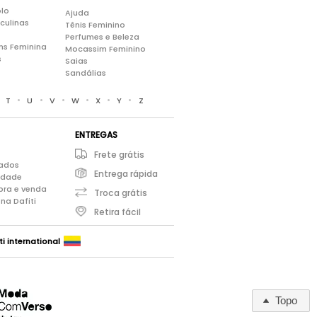
lo
Ajuda
culinas
Tênis Feminino
Perfumes e Beleza
ns Feminina
Mocassim Feminino
s
Saias
Sandálias
•
•
•
•
•
•
•
T
U
V
W
X
Y
Z
ENTREGAS
Frete grátis
iados
Entrega rápida
cidade
pra e venda
Troca grátis
na Dafiti
Retira fácil
ti international
Topo