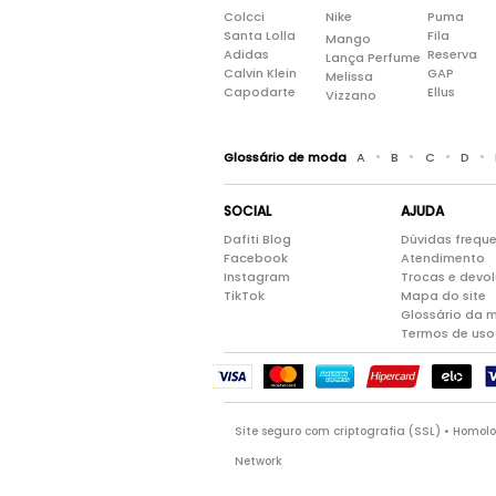
Colcci
Nike
Puma
Santa Lolla
Fila
Mango
Adidas
Reserva
Lança Perfume
Calvin Klein
GAP
Melissa
Capodarte
Ellus
Vizzano
•
•
•
•
Glossário de moda
A
B
C
D
SOCIAL
AJUDA
Dafiti Blog
Dúvidas frequ
Facebook
Atendimento
Instagram
Trocas e devo
TikTok
Mapa do site
Glossário da 
Termos de uso
Site seguro com criptografia (SSL) • Homo
Network