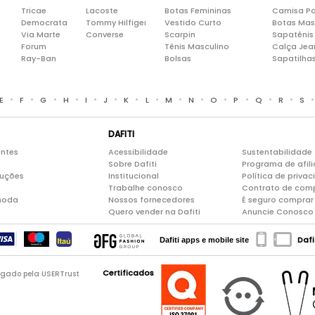
Tricae
Lacoste
Botas Femininas
Camisa Po
Democrata
Tommy Hilfiger
Vestido Curto
Botas Mas
Via Marte
Converse
Scarpin
Sapatênis
Forum
Tênis Masculino
Calça Jea
Ray-Ban
Bolsas
Sapatilha
•
•
•
•
•
•
•
•
•
•
•
•
•
•
E
F
G
H
I
J
K
L
M
N
O
P
Q
R
S
DAFITI
entes
Acessibilidade
Sustentabilidade
Sobre Dafiti
Programa de afil
luções
Institucional
Política de priva
Trabalhe conosco
Contrato de com
moda
Nossos fornecedores
É seguro comprar 
Quero vender na Dafiti
Anuncie Conosco
Dafi
Dafiti apps e mobile site
Certificados
logado pela USERTrust