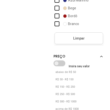
Azul Marinho
Bege
Bordô
Branco
Caramelo
Castanho
Cinza
Dourado
Grafite
Jeans
abaixo de R$ 50
Laranja
R$ 50 - R$ 150
Lilás
R$ 150 - R$ 250
Marrom
R$ 250 - R$ 500
R$ 500 - R$ 1000
Off-white
acima de R$ 1000