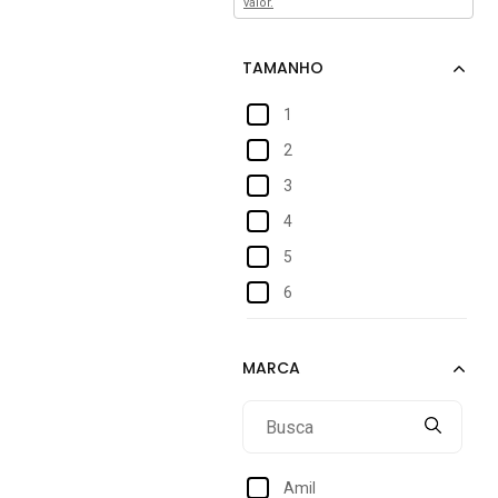
valor.
1
2
3
4
5
6
7
Amil