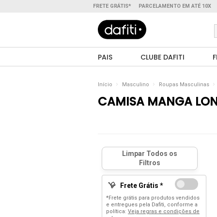
FRETE GRÁTIS*
PARCELAMENTO EM ATÉ 10X
PAIS
CLUBE DAFITI
F
Início
Masculino
Roupas Masculinas
CAMISA MANGA LO
Frete Grátis *
*Frete grátis para produtos vendidos
e entregues pela Dafiti, conforme a
política:
Veja regras e condições de