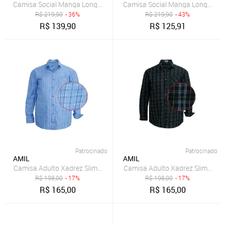
Camisa Social Manga Longa C/bolso Plus Size Passa Fácil 3033
Camisa Social Manga Longa C/bo
R$
219,90
- 36%
R$
219,90
- 43%
R$
139,90
R$
125,91
Patrocinado
Patrocinado
AMIL
AMIL
Camisa Adulto Xadrez Slim Original Amil Exclusivo Cinza
Camisa Adulto Xadrez Slim Origin
R$
198,00
- 17%
R$
198,00
- 17%
R$
165,00
R$
165,00