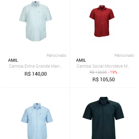
Patrocinado
Patrocinado
AMIL
AMIL
Camisa Extra Grande Manga Curta com Bolso Original Amil brc
Camisa Social Microleve Manga C
R$
130,00
- 19%
R$
140,00
R$
105,50