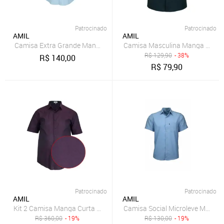
Patrocinado
Patrocinado
AMIL
AMIL
Camisa Extra Grande Manga Curta com Bolso Original Amil az bb
Camisa Masculina Manga Curta 
R$
129,90
- 38%
R$
140,00
R$
79,90
Patrocinado
Patrocinado
AMIL
AMIL
Kit 2 Camisa Manga Curta Big Extra XG Original Amil Bord/Cinza
Camisa Social Microleve Manga C
R$
360,00
- 19%
R$
130,00
- 19%