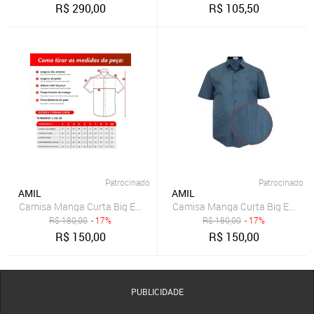
R$
290,00
R$
105,50
Patrocinado
Patrocinado
AMIL
AMIL
Camisa Manga Curta Big Extra XG Original Amil Cinza
Camisa Manga Curta Big Extra X
R$
180,00
- 17%
R$
180,00
- 17%
R$
150,00
R$
150,00
PUBLICIDADE