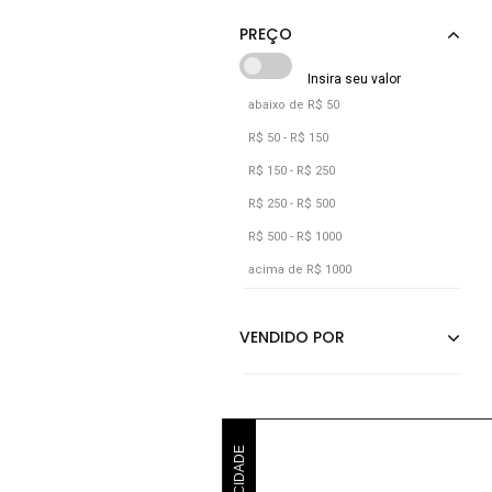
Calvin Klein Jeans
Cia Gota
Cks Premium Label
abaixo de R$ 50
R$ 50 - R$ 150
R$ 150 - R$ 250
R$ 250 - R$ 500
R$ 500 - R$ 1000
acima de R$ 1000
PUBLICIDADE