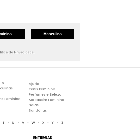
minino
Masculino
lítica de Privacidade.
lo
Ajuda
culinas
Tênis Feminino
Perfumes e Beleza
ns Feminina
Mocassim Feminino
s
Saias
Sandálias
•
•
•
•
•
•
•
T
U
V
W
X
Y
Z
ENTREGAS