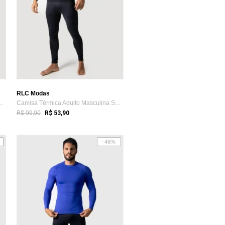
RLC Modas
dulto Masculina Segunda ...
Camisa Térmica Adulto Masculina Segunda ...
R$ 99,90
R$ 53,90
-46%