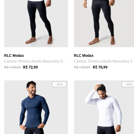
RLC Modas
RLC Modas
Camisa Térmica Adulto Masculina Segunda ...
Camisa Térmica A
R$ 149,90
R$ 139,99
R$ 72,90
R$ 70,99
-46%
-46%