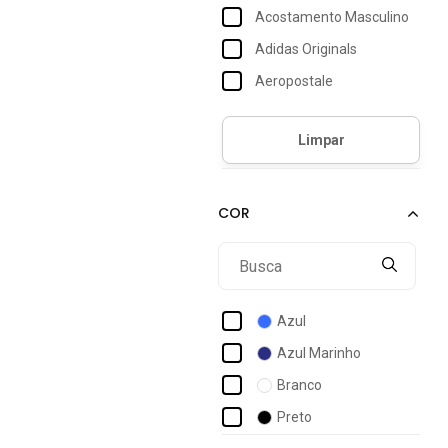
Acostamento Masculino
Adidas Originals
Aeropostale
Aleatory
Alleppo Jeans
Amil
Anticorpus Jeanswear
Aramis
Arauto Jeans
Balboa
Azul
Betel
Azul Marinho
Boss
Branco
Bravaa Store
Preto
Calvin Klein