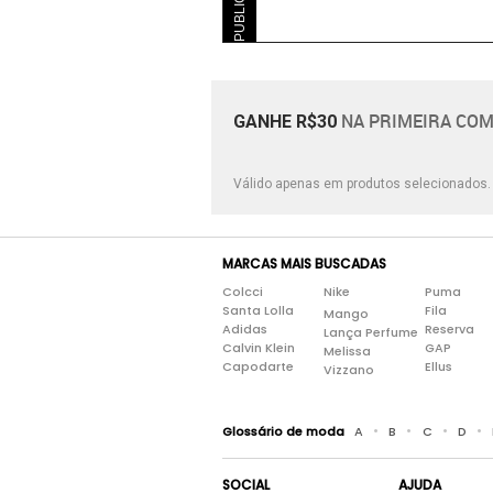
NA PRIMEIRA COM
GANHE R$30
Válido apenas em produtos selecionados
MARCAS MAIS BUSCADAS
Colcci
Nike
Puma
Santa Lolla
Fila
Mango
Adidas
Reserva
Lança Perfume
Calvin Klein
GAP
Melissa
Capodarte
Ellus
Vizzano
•
•
•
•
Glossário de moda
A
B
C
D
SOCIAL
AJUDA