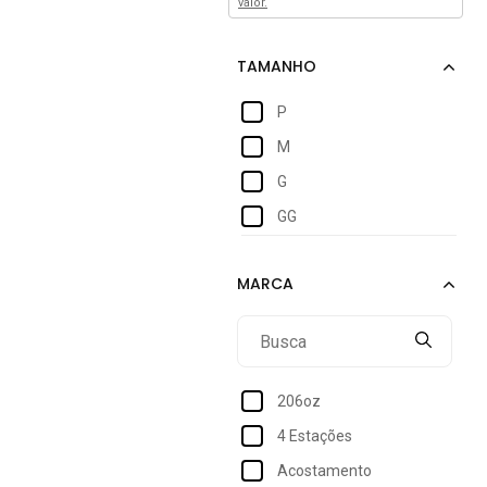
valor.
P
M
G
GG
206oz
4 Estações
Acostamento