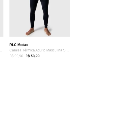
RLC Modas
dulto Masculina Segunda ...
Camisa Térmica Adulto Masculina Segunda ...
R$ 99,90
R$ 53,90