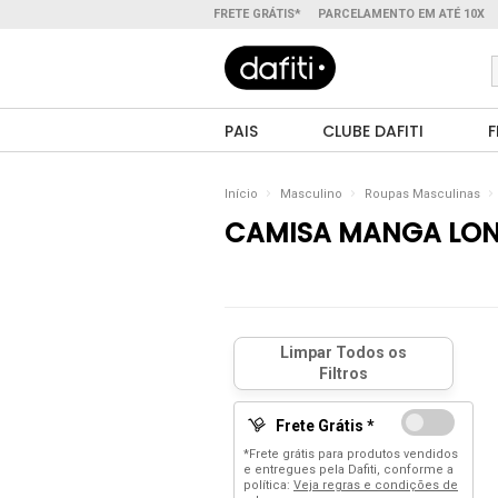
FRETE GRÁTIS*
PARCELAMENTO EM ATÉ 10X
PAIS
CLUBE DAFITI
F
Início
Masculino
Roupas Masculinas
CAMISA MANGA LO
Frete Grátis *
*Frete grátis para produtos vendidos
e entregues pela Dafiti, conforme a
política:
Veja regras e condições de