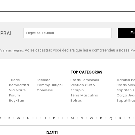
PRA!
Fe
.
Ao se cadastrar, você declara que leu e compreendeu a nossa
Veja as regras.
Po
TOP CATEGORIAS
Tricae
Lacoste
Botas Femininas
Camisa Po
Democrata
Tommy Hilfiger
Vestido Curto
Botas Mas
Via Marte
Converse
Scarpin
Sapatênis
Forum
Tênis Masculino
Calça Jea
Ray-Ban
Bolsas
Sapatilha
•
•
•
•
•
•
•
•
•
•
•
•
•
•
E
F
G
H
I
J
K
L
M
N
O
P
Q
R
S
DAFITI