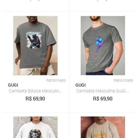
Patrocinado
Patrocinado
GUGI
GUGI
Camiseta Básica Masculina GuGi Pantera Negra Streetwear Style 
Camiseta Masculina GuGi Futeb
R$
69,90
R$
69,90