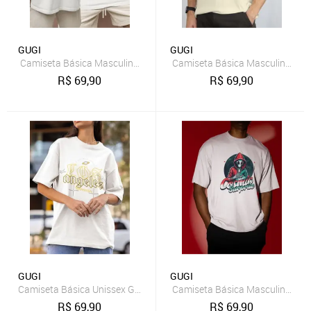
GUGI
GUGI
Camiseta Básica Masculina GuGi Bunny Skateboard Branco
Camiseta Básica Masculina GuGi
R$
69,90
R$
69,90
GUGI
GUGI
Camiseta Básica Unissex GuGi Los Angeles Streetwear Branco
Camiseta Básica Masculina Alie
R$
69,90
R$
69,90