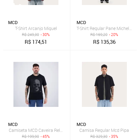
MCD
MCD
T-Shirt Arcanjo Miguel
T-Shirt Regular Pane Michelange
R$
249,30
- 30%
R$
169,20
- 20%
R$
174,51
R$
135,36
MCD
MCD
Camiseta MCD Caveira Relevo Preta
Camisa Regular Mcd Pipa
R$
199,90
- 45%
R$
329,30
- 35%