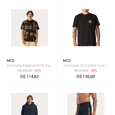
MCD
MCD
Camiseta Especial MCD Digital Logomania
Camiseta MCD More Core Divisi
R$
239,20
- 52%
R$
213,00
- 36%
R$
114,82
R$
136,00