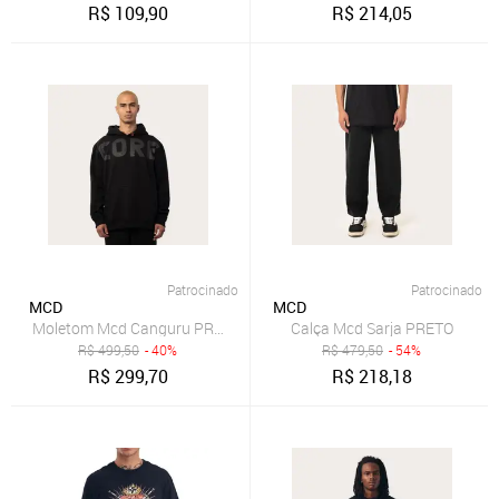
R$
109,90
R$
214,05
Patrocinado
Patrocinado
MCD
MCD
Moletom Mcd Canguru PRETO
Calça Mcd Sarja PRETO
R$
499,50
- 40%
R$
479,50
- 54%
R$
299,70
R$
218,18