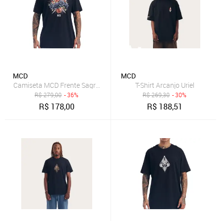
MCD
MCD
Camiseta MCD Frente Sagrado Coração SM27 Masculina Preto
T-Shirt Arcanjo Uriel
R$
279,00
- 36%
R$
269,30
- 30%
R$
178,00
R$
188,51