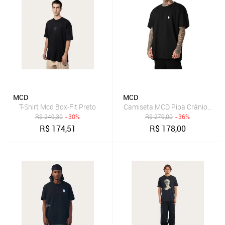
MCD
MCD
T-Shirt Mcd Box-Fit Preto
Camiseta MCD Pipa Crânio SM25
R$
249,30
- 30%
R$
279,00
- 36%
R$
174,51
R$
178,00