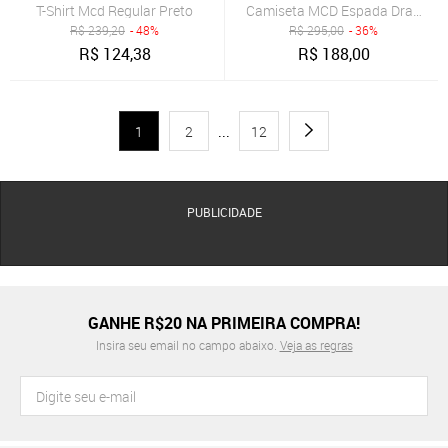
T-Shirt Mcd Regular Preto
Camiseta MCD Espada Draco WT
R$
239,20
- 48%
R$
295,00
- 36%
R$
124,38
R$
188,00
1
2
...
12
PUBLICIDADE
GANHE R$20 NA PRIMEIRA COMPRA!
Insira seu email no campo abaixo.
Veja as regras