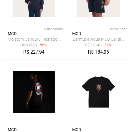
Patrocinado
Patrocinado
MCD
MCD
Moletom Canguru Fechado More Core
Bermuda Água MCD Caligraffiti
R$
539,50
- 58%
R$
379,40
- 51%
R$
227,94
R$
184,96
MCD
MCD