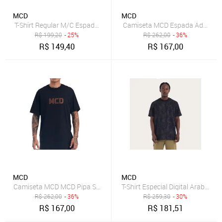
MCD
MCD
T-Shirt Regular M/C Espada Volcanic
Camiseta MCD Espada Adaga Ro
R$
199,20
- 25%
R$
262,00
- 36%
R$
149,40
R$
167,00
MCD
MCD
Camiseta MCD MCD Pipa SM27 Masculina Preto
T-Shirt Especial Digital Arabesco
R$
262,00
- 36%
R$
259,30
- 30%
R$
167,00
R$
181,51