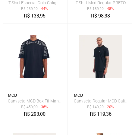
T-Shirt Especial Gola Caligraffiti
T-Shirt Mcd Regular PRETO
R$
239,20
- 44%
R$
189,20
- 48%
R$
133,95
R$
98,38
MCD
MCD
Camiseta MCD Box Fit Manga Japonesa Caligrafitti SM27 Preto
Camiseta Regular MCD Caligraffi
R$
459,00
- 36%
R$
149,20
- 20%
R$
293,00
R$
119,36