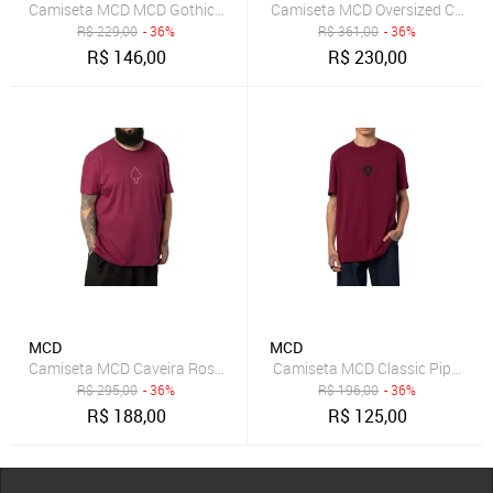
Camiseta MCD MCD Gothic SM25 Masculina Magenta Crepusc
Camiseta MCD Oversized Cavei
R$
229,00
- 36%
R$
361,00
- 36%
R$
146,00
R$
230,00
MCD
MCD
Camiseta MCD Caveira Rosas SM25 Masculina Magenta
Camiseta MCD Classic Pipa SM
R$
295,00
- 36%
R$
196,00
- 36%
R$
188,00
R$
125,00