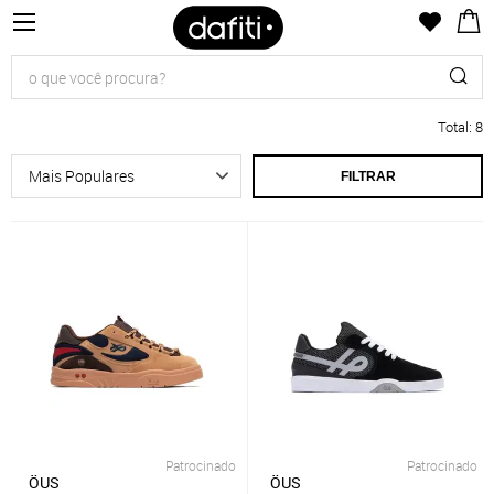
Total
:
8
FILTRAR
Patrocinado
Patrocinado
ÖUS
ÖUS