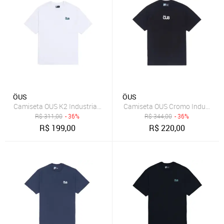
ÖUS
ÖUS
Camiseta OUS K2 Industrial Masculina Branco
Camiseta OUS Cromo Industrial 
R$
311,00
- 36%
R$
344,00
- 36%
R$
199,00
R$
220,00