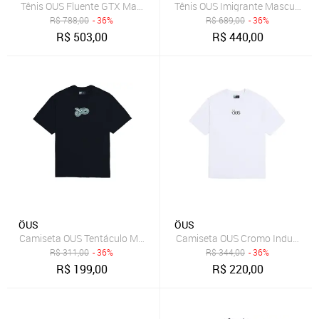
Tênis OUS Fluente GTX Masculino Rafael Eduardo Essencial
Tênis OUS Imigrante Masculino P
R$
788,00
- 36%
R$
689,00
- 36%
R$
503,00
R$
440,00
ÖUS
ÖUS
Camiseta OUS Tentáculo Masculina Preto
Camiseta OUS Cromo Industrial
R$
311,00
- 36%
R$
344,00
- 36%
R$
199,00
R$
220,00