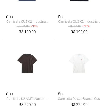
ÖUS
ÖUS
Camiseta OUS K2 Industrial Masculina Azul Marinho
Camiseta OUS K2 Industrial Masc
R$
311,00
- 36%
R$
311,00
- 36%
R$
199,00
R$
199,00
ÖUS
ÖUS
Camiseta K2 AMZ Marrom Öus
Camiseta Peixes Branco Öus
R$
229,90
R$
229,90