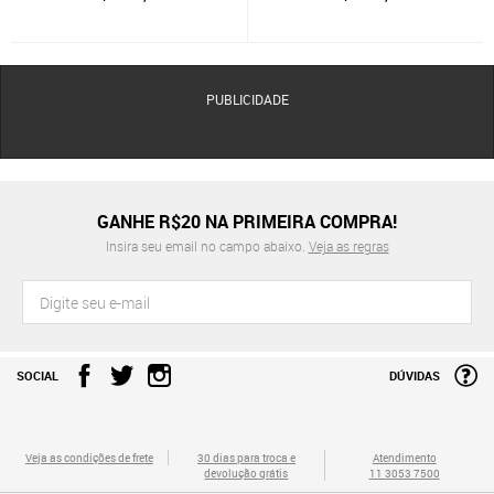
PUBLICIDADE
GANHE R$20 NA PRIMEIRA COMPRA!
Insira seu email no campo abaixo.
Veja as regras
SOCIAL
DÚVIDAS
Veja as condições de frete
30 dias para troca e
Atendimento
devolução grátis
11 3053 7500