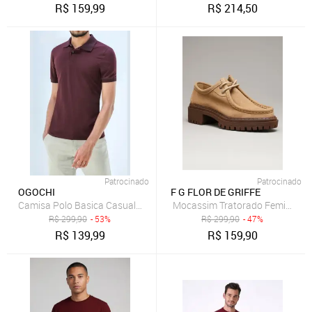
R$
159,99
R$
214,50
Patrocinado
Patrocinado
OGOCHI
F G FLOR DE GRIFFE
Mocassim Tratorado Feminino Sa
Camisa Polo Basica Casual Ogochi Slim Fit Bordô
R$
299,90
- 53%
R$
299,90
- 47%
R$
139,99
R$
159,90