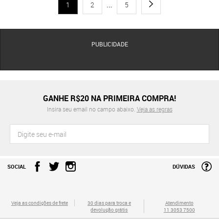
1
2
...
5
PUBLICIDADE
GANHE R$20 NA PRIMEIRA COMPRA!
Insira seu email no campo abaixo.
Veja as regras
SOCIAL
DÚVIDAS
Veja as condições de frete
30 dias para troca e
Atendimento
devolução grátis
11 3053 7500