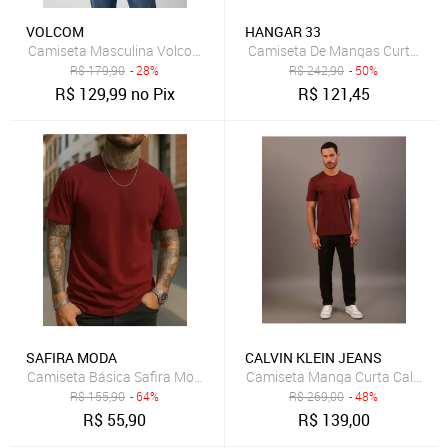
VOLCOM
HANGAR 33
Camiseta Masculina Volcom ESP Single Stone Bordô
Camiseta De Mangas Curtas Em
R$
179,90
- 28%
R$
242,90
- 50%
R$
129,99
no Pix
R$
121,45
SAFIRA MODA
CALVIN KLEIN JEANS
Camiseta Básica Safira Moda Algodão Bordô
Camiseta Manga Curta Calvin Kl
R$
155,90
- 64%
R$
269,00
- 48%
R$
55,90
R$
139,00