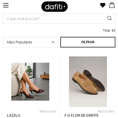
Total
:
83
FILTRAR
Patrocinado
Patrocinado
LAZZLU
F G FLOR DE GRIFFE