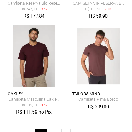
Camiseta Reserva Big Resenha Bordo
CAMISETA VIP RESERVA BORDO
R$
247,00
- 28%
R$
199,90
- 70%
R$
177,84
R$
59,90
OAKLEY
TAILORS MIND
Camiseta Masculina Oakley Patch Bordô
Camiseta Pima Bordô
R$
139,90
- 20%
R$
299,00
R$
111,59
no Pix