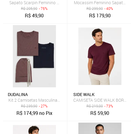
Sapato Scarpin Feminino Mule Bico Fino Detalhe Fivela Marsala
Mocassim Feminino Sapato Em Co
R$
205,90
- 76%
R$
299,90
- 40%
R$
49,90
R$
179,90
DUDALINA
SIDE WALK
Kit 2 Camisetas Masculinas Dudalina Estampa Minimalista Bordô
CAMISETA SIDE WALK BORDO
R$
239,90
- 27%
R$
219,00
- 73%
R$
174,99
no Pix
R$
59,90