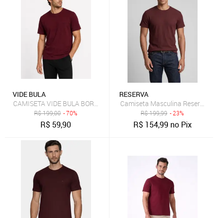
VIDE BULA
RESERVA
CAMISETA VIDE BULA BORDO
Camiseta Masculina Reserva Go
R$
199,00
- 70%
R$
199,99
- 23%
R$
59,90
R$
154,99
no Pix