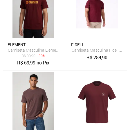
ELEMENT
FIDELI
Camiseta Masculina Element Filter Bordô
Camiseta Masculina Fideli Slim 
R$
99,90
- 30%
R$
284,90
R$
69,99
no Pix