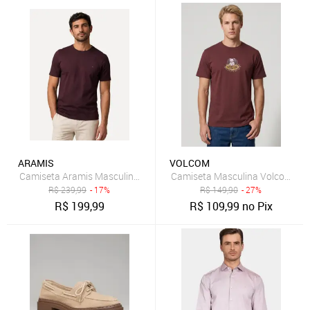
ARAMIS
VOLCOM
Camiseta Aramis Masculina Basic Lisa Mono Logo Bordeaux Bordô 
Camiseta Masculina Volcom Silk
R$
239,99
- 17%
R$
149,90
- 27%
R$
199,99
R$
109,99
no Pix