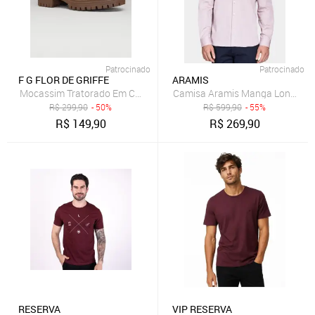
Patrocinado
Patrocinado
F G FLOR DE GRIFFE
ARAMIS
Mocassim Tratorado Em Couro Legítimo Areia Flor de Griffe Feminin
Camisa Aramis Manga Longa Pi
R$
299,90
- 50%
R$
599,90
- 55%
R$
149,90
R$
269,90
RESERVA
VIP RESERVA