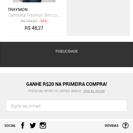
TRAYMON
Camiseta Traymon Slim com Estampa Manga Curta - Branca
R$
104,93
- 54%
R$
48,27
PUBLICIDADE
GANHE R$20 NA PRIMEIRA COMPRA!
Insira seu email no campo abaixo.
Veja as regras
SOCIAL
DÚVIDAS