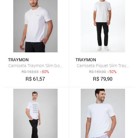
TRAYMON
TRAYMON
Camiseta Traymon Slim Gola Portuguesa Branco
Camis
R$
153,93
- 60%
R$
159,90
- 50%
R$
61,57
R$
79,90