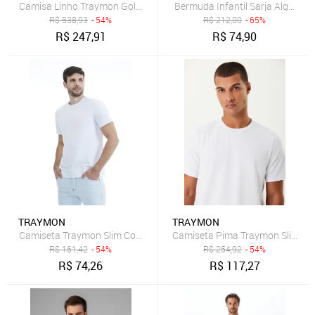
Camisa Linho Traymon Gola Padre Branco
Bermuda Infantil Sarja Algodão E
R$
538,93
- 54%
R$
212,00
- 65%
R$
247,91
R$
74,90
TRAYMON
TRAYMON
Camiseta Traymon Slim Com Elastano Branco
Camiseta Pima Traymon Slim Br
R$
161,42
- 54%
R$
254,92
- 54%
R$
74,26
R$
117,27