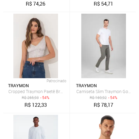
R$
74,26
R$
54,71
Patrocinado
TRAYMON
TRAYMON
Cropped Traymon Paetê Branco
Camiseta Slim Traymon Gola V 
R$
265,93
- 54%
R$
169,92
- 54%
R$
122,33
R$
78,17