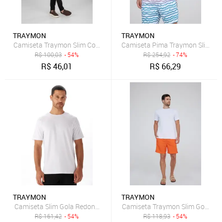
TRAYMON
TRAYMON
Camiseta Traymon Slim Com Estampa Branco
Camiseta Pima Traymon Slim Br
R$
100,03
- 54%
R$
254,92
- 74%
R$
46,01
R$
66,29
TRAYMON
TRAYMON
Camiseta Slim Gola Redonda Traymon - Branco - Xxg
Camiseta Traymon Slim Gola Re
R$
161,42
- 54%
R$
118,93
- 54%