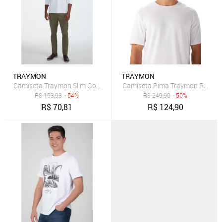
TRAYMON
TRAYMON
Camiseta Traymon Slim Gola Portuguesa Branco
Camiseta Pima Traymon Regular 
R$
153,93
- 54%
R$
249,90
- 50%
R$
70,81
R$
124,90