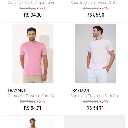
Camisa Infantil Algodão Egípcio - Rosa Claro - 06
Saia Traymon Tweed Cintura Alt
R$
270,00
- 65%
R$
328,93
- 74%
R$
94,90
R$
85,90
TRAYMON
TRAYMON
Camiseta Traymon Slim Gola Redonda Rosa
Camiseta Traymon Slim Gola Re
R$
118,92
- 54%
R$
118,93
- 54%
R$
54,71
R$
54,71