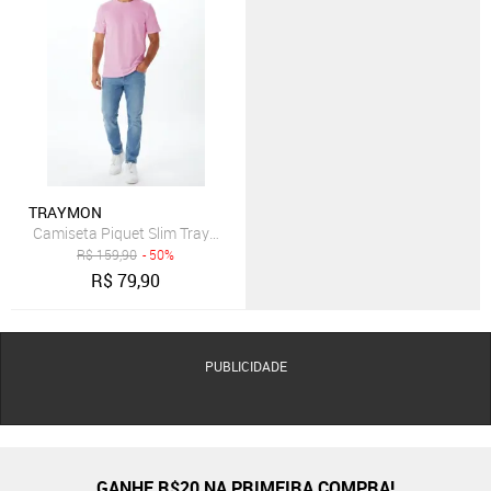
TRAYMON
Camiseta Piquet Slim Traymon - Rosa
R$
159,90
- 50%
R$
79,90
PUBLICIDADE
GANHE R$20 NA PRIMEIRA COMPRA!