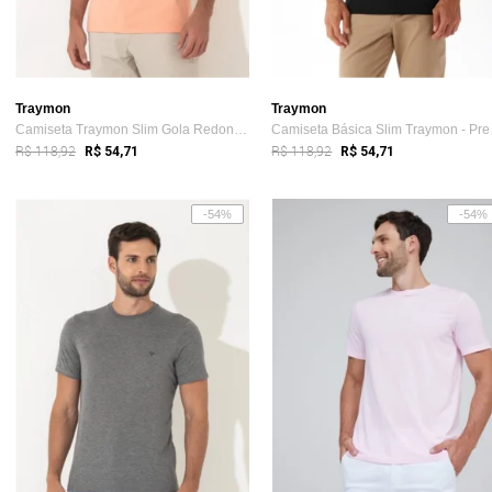
Traymon
Traymon
Camiseta Traymon Slim Gola Redonda Laranja Claro
Camis
R$ 118,92
R$ 118,92
R$ 54,71
R$ 54,71
-54%
-54%