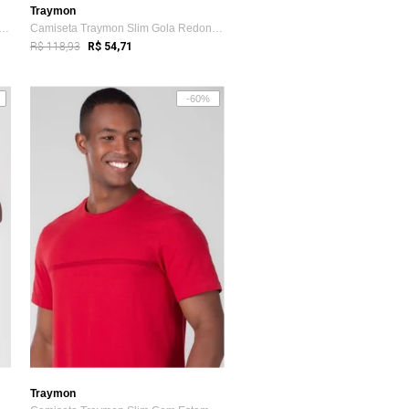
Traymon
ta Básica Slim Traymon - Cinza Mescla - Xxg
Camiseta Traymon Slim Gola Redonda Azul Claro
R$ 118,93
R$ 54,71
-60%
Traymon