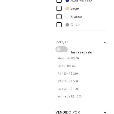
Azul Marinho
Aramis
Bege
Areia Branca
Branco
Balboa
Cinza
Benellys
Cáqui
Betel
Laranja
Lilás
Off-white
abaixo de R$ 50
Preto
R$ 50 - R$ 150
Rosa
R$ 150 - R$ 250
Verde
R$ 250 - R$ 500
R$ 500 - R$ 1000
Vermelho
acima de R$ 1000