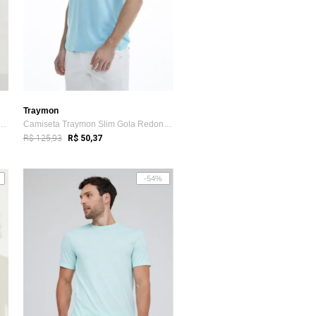
Traymon
raymon Super Slim Com Elastano Preto
Camiseta Traymon Slim Gola Redonda Verde...
R$ 125,93
R$ 50,37
-54%