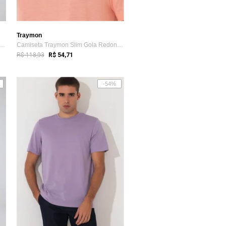
Traymon
ta Traymon Slim Gola Redonda Rosa Claro
Camiseta Traymon Slim Gola Redonda Laranja Claro
R$ 118,93
R$ 54,71
-54%