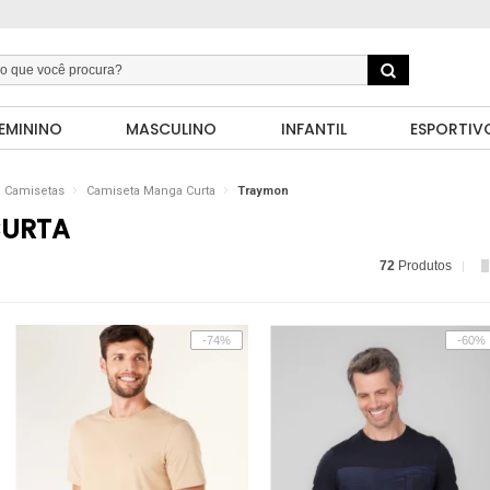
EMININO
MASCULINO
INFANTIL
ESPORTIV
Camisetas
Camiseta Manga Curta
Traymon
CURTA
72
Produtos
-74%
-60%