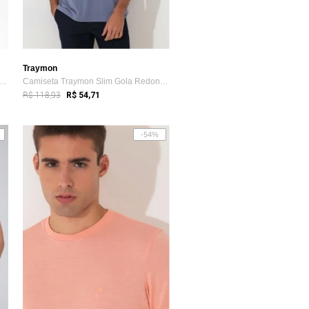
Traymon
eta Básica Slim Traymon - Preto - Xxg
Camiseta Traymon Slim Gola Redonda Cinza
R$ 118,93
R$ 54,71
-54%