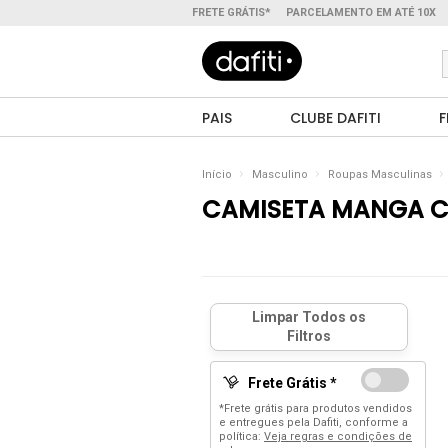
FRETE GRÁTIS*
PARCELAMENTO EM ATÉ 10X
PAIS
CLUBE DAFITI
F
Início
Masculino
Roupas Masculinas
CAMISETA MANGA 
Frete Grátis *
*Frete grátis para produtos vendidos
e entregues pela Dafiti, conforme a
política:
Veja regras e condições de