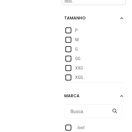
valor.
P
M
G
GG
XXG
XGG
...lost