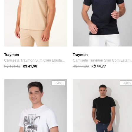
Traymon
Traymon
Camiseta Traymon Slim Com Elastano Kaki
Camiseta Traymo
R$ 161,42
R$ 111,93
R$ 41,98
R$ 44,77
-54%
-60%