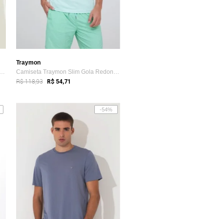
Traymon
ta Traymon Slim Gola Redonda Verde Claro
Camiseta Traymon Slim Gola Redonda Verde Agua
R$ 118,93
R$ 54,71
-54%