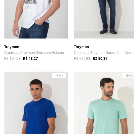
Traymon
Traymon
Camiseta Traymon Slim com Estampa Manga ...
Camiseta T
R$ 104,93
R$ 125,93
R$ 48,27
R$ 50,37
-54%
-54%