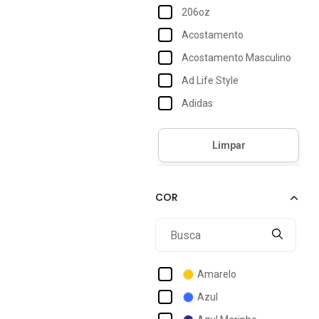
206oz
Acostamento
Acostamento Masculino
Ad Life Style
Adidas
Adidas Originals
Adidas Performance
Adidas Sportswear
Adriben
Aeropostale
Aleatory
Alto Conceito
Amarelo
Anticorpus Jeanswear
Azul
Approve