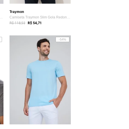
Traymon
eta Traymon Slim Gola Redonda Branco
Camiseta Traymon Slim Gola Redonda Lilas
R$ 118,93
R$ 54,71
-54%