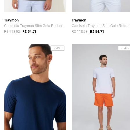
Traymon
Traymon
Camiseta Traymon Slim Gola Redonda Cinza Mescla
Camise
R$ 118,92
R$ 118,93
R$ 54,71
R$ 54,71
-54%
-54%