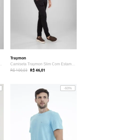
Traymon
n Slim Com Estampa Preto
Camiseta Traymon Slim Com Estampa Branco
R$ 100,03
R$ 46,01
-60%