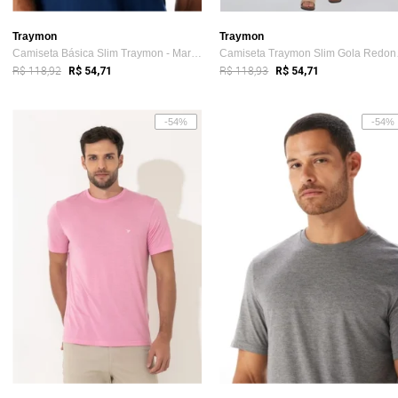
Traymon
Traymon
Camiseta Básica Slim Traymon - Marinho - Xxg
Camis
R$ 118,92
R$ 118,93
R$ 54,71
R$ 54,71
-54%
-54%