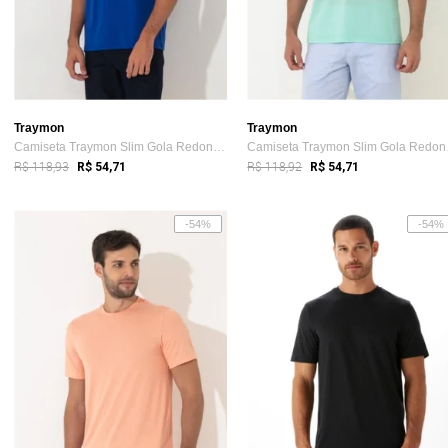
Traymon
Traymon
Camiseta Traymon Slim Gola Redonda Azul
Camise
R$ 118,93
R$ 118,92
R$ 54,71
R$ 54,71
-54%
-54%