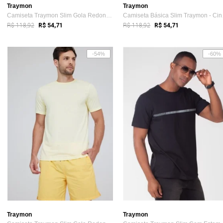
Traymon
Traymon
Camiseta Traymon Slim Gola Redonda Rosa
Camise
R$ 118,92
R$ 118,92
R$ 54,71
R$ 54,71
-54%
-60%
Traymon
Traymon