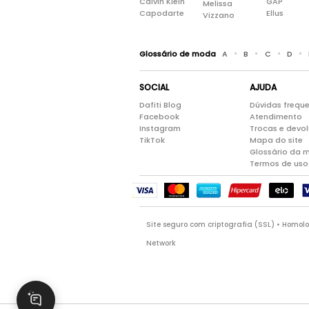
Calvin Klein
GAP
Melissa
Capodarte
Ellus
Vizzano
•
•
•
•
Glossário de moda
A
B
C
D
SOCIAL
AJUDA
Dafiti Blog
Dúvidas frequ
Facebook
Atendimento
Instagram
Trocas e devo
TikTok
Mapa do site
Glossário da 
Termos de uso
Site seguro com criptografia (SSL) • Homo
Network