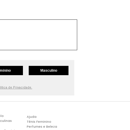
minino
Masculino
lítica de Privacidade.
lo
Ajuda
culinas
Tênis Feminino
Perfumes e Beleza