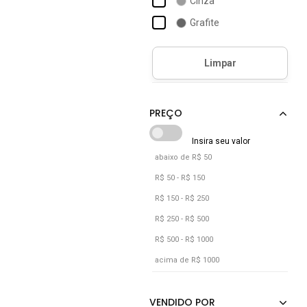
Cinza
Malwee Kids
Grafite
Mitchell & Ness
Preto
Olympikus
Verde
Vermelho
abaixo de R$ 50
R$ 50 - R$ 150
R$ 150 - R$ 250
R$ 250 - R$ 500
R$ 500 - R$ 1000
acima de R$ 1000