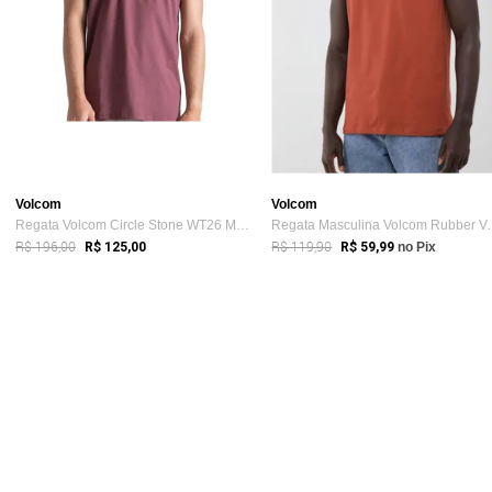
Volcom
Volcom
Regata Volcom Circle Stone WT26 Masculina Bordô
Regata Masculin
R$ 196,00
R$ 119,90
R$ 125,00
R$ 59,99
no Pix