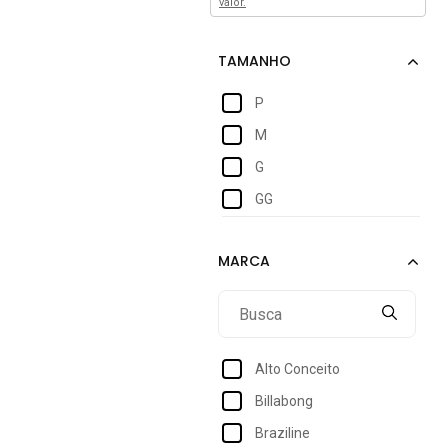
valor.
P
M
G
GG
Alto Conceito
Billabong
Braziline