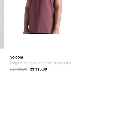
Volcom
a Volcom Rubber Vermelha
Regata Volcom Iconic WT26 Masculina Bordô
R$ 180,00
R$ 115,00