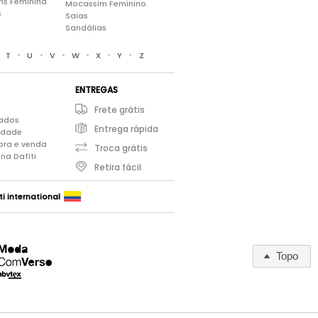
ns Feminina
Mocassim Feminino
s
Saias
Sandálias
•
•
•
•
•
•
•
T
U
V
W
X
Y
Z
ENTREGAS
Frete grátis
iados
Entrega rápida
cidade
pra e venda
Troca grátis
na Dafiti
Retira fácil
ti international
Topo