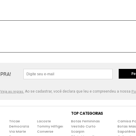
PRA!
Fe
.
Ao se cadastrar, você declara que leu e compreendeu a nossa
Veja as regras.
Po
TOP CATEGORIAS
Tricae
Lacoste
Botas Femininas
Camisa Po
Democrata
Tommy Hilfiger
Vestido Curto
Botas Mas
Via Marte
Converse
Scarpin
Sapatênis