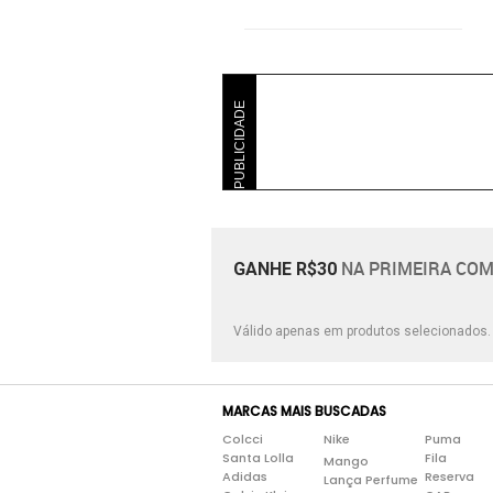
PUBLICIDADE
NA PRIMEIRA COM
GANHE R$30
Válido apenas em produtos selecionados
MARCAS MAIS BUSCADAS
Colcci
Nike
Puma
Santa Lolla
Fila
Mango
Adidas
Reserva
Lança Perfume