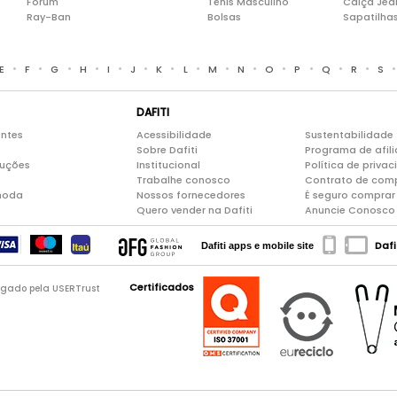
Forum
Tênis Masculino
Calça Jea
Ray-Ban
Bolsas
Sapatilha
•
•
•
•
•
•
•
•
•
•
•
•
•
•
E
F
G
H
I
J
K
L
M
N
O
P
Q
R
S
DAFITI
entes
Acessibilidade
Sustentabilidade
Sobre Dafiti
Programa de afil
luções
Institucional
Política de priva
Trabalhe conosco
Contrato de com
moda
Nossos fornecedores
É seguro comprar 
Quero vender na Dafiti
Anuncie Conosco
Dafi
Dafiti apps e mobile site
Certificados
logado pela USERTrust