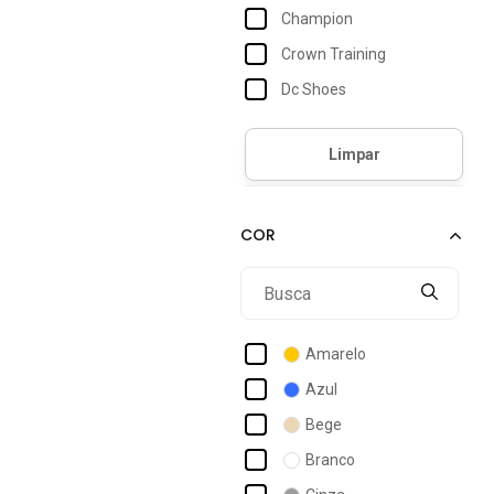
Champion
Crown Training
Dc Shoes
Diadora
Diametro
Diesel
Element
Fico
Fila
Hang Loose
Amarelo
Hering
Azul
Hurley
Bege
Kappa
Branco
Malwee