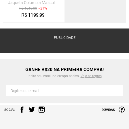
Jaqueta Columbia Masculina Silver Falls II Vermelho/Bordô
R$
1519,99
- 21%
R$
1199,99
PUBLICIDADE
GANHE R$20 NA PRIMEIRA COMPRA!
Insira seu email no campo abaixo.
Veja as regras
SOCIAL
DÚVIDAS