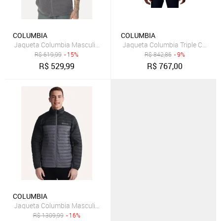
COLUMBIA
COLUMBIA
Jaqueta Columbia Masculina Fleece Basin Trail III Full Zip Cinza
Jaqueta Columbia Triple Canyon 
R$
619,99
- 15%
R$
842,86
- 9%
R$
529,99
R$
767,00
COLUMBIA
Jaqueta Columbia Masculina Silver Falls Grafite
R$
1309,99
- 16%