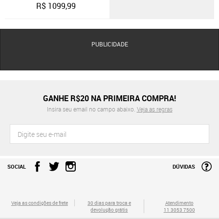
R$
1099,99
PUBLICIDADE
GANHE R$20 NA PRIMEIRA COMPRA!
Insira seu email no campo abaixo.
Veja as regras
SOCIAL
DÚVIDAS
Veja as condições de frete
30 dias para troca e
Atendimento
devolução grátis
11 3053 7500