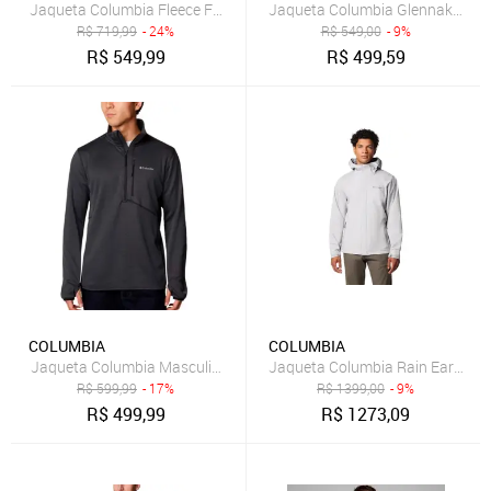
Jaqueta Columbia Fleece Fast Trek II Full Zip Cinza
Jaqueta Columbia Glennaker Lake
R$
719,99
- 24%
R$
549,00
- 9%
R$
549,99
R$
499,59
COLUMBIA
COLUMBIA
Jaqueta Columbia Masculina Fleece Park View Half Zip Grafite
Jaqueta Columbia Rain Earth Exp
R$
599,99
- 17%
R$
1399,00
- 9%
R$
499,99
R$
1273,09