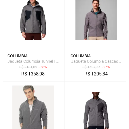
COLUMBIA
COLUMBIA
Jaqueta Columbia Tunnel Falls Interchange Cinza Masculino
Jaqueta Columbia Cascade Ridge 
R$
2181,69
- 38%
R$
1597,27
- 25%
R$
1358,98
R$
1205,34