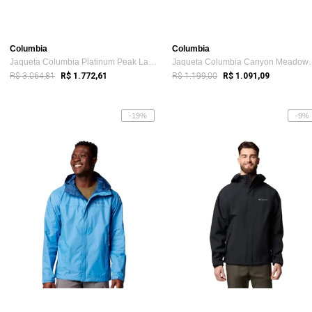
Columbia
Columbia
Jaqueta Columbia Platinum Peak Laranja Masculino
Jaqueta Columbia
R$ 3.064,81
R$ 1.199,00
R$ 1.772,61
R$ 1.091,09
-19%
-9%