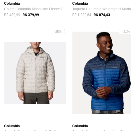
Columbia
Columbia
Colete Columbia Masculino Fleece Fast Tr...
R$ 489,99
R$ 1.233,64
R$ 379,99
R$ 874,43
-25%
-21%
Columbia
Columbia