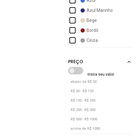
Azul
Butu Biru
Azul Marinho
Calvin Klein
Bege
Carbella
Bordô
Champion
Cinza
Charme De Moça
Grafite
Colcci
Laranja
Nude
Preto
abaixo de R$ 50
Verde
R$ 50 - R$ 150
Vermelho
R$ 150 - R$ 250
R$ 250 - R$ 500
R$ 500 - R$ 1000
acima de R$ 1000