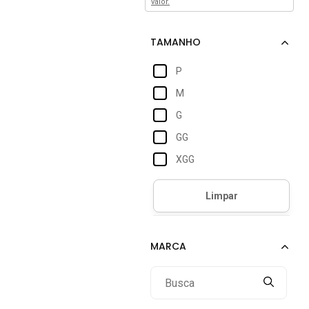
valor.
P
M
G
GG
XGG