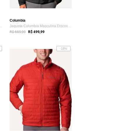
Columbia
 Canyon Meadows II Softs...
Jaqueta Columbia Masculina Discovery Loo...
R$ 669,99
R$ 499,99
-18%