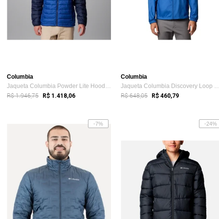
Columbia
Columbia
Jaqueta Columbia Powder Lite Hooded II M...
Jaqueta Columbia Discovery Loop Wi
R$ 1.946,75
R$ 648,05
R$ 1.418,06
R$ 460,79
-7%
-24%