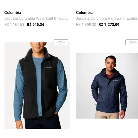
Columbia
Columbia
Jaqueta Columbia Watertight II Insulate ...
Jaque
R$ 1.167,53
R$ 1.399,00
R$ 945,34
R$ 1.273,09
-22%
-29%