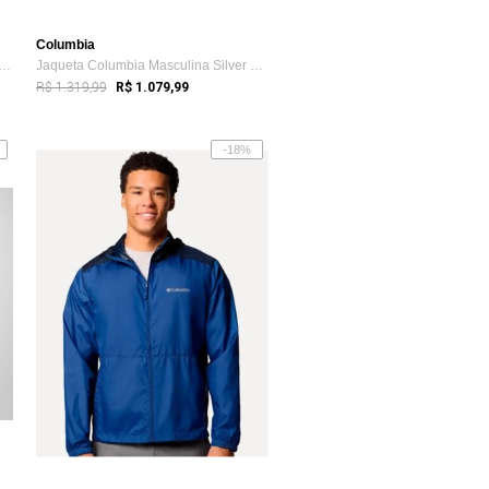
Columbia
ta Columbia Rain Earth Explorer 2 S...
Jaqueta Columbia Masculina Silver Falls Terracota
R$ 1.319,99
R$ 1.079,99
-18%