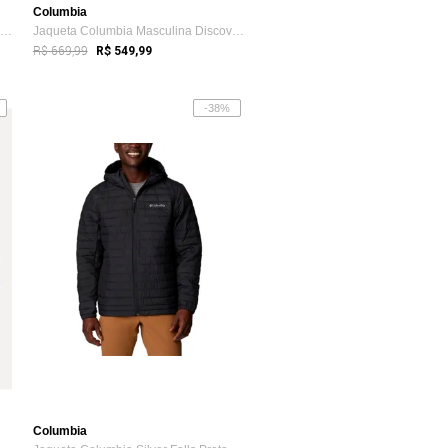
Columbia
Jaqueta Columbia Watertight II Marinho Masculino
Jaqueta Columbia Masculina Discovery Loo...
R$ 669,99
R$ 549,99
-38%
Columbia