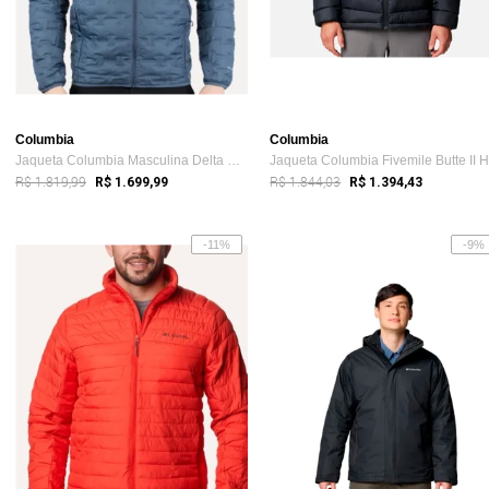
Columbia
Columbia
Jaqueta Columbia Masculina Delta Ridge I...
R$ 1.819,99
R$ 1.844,03
R$ 1.699,99
R$ 1.394,43
-11%
-9%