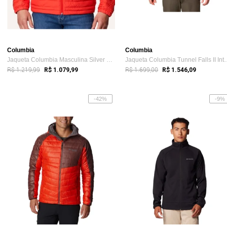
Columbia
Columbia
Jaqueta Columbia Masculina Silver Falls ...
Jaqueta Columbia Tun
R$ 1.219,99
R$ 1.699,00
R$ 1.079,99
R$ 1.546,09
-42%
-9%