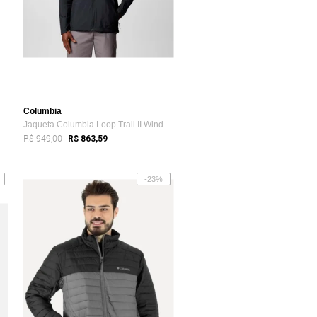
Columbia
ndbrea...
Jaqueta Columbia Loop Trail II Windbreak...
R$ 949,00
R$ 863,59
-23%