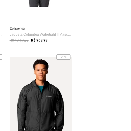
Columbia
nel Falls II Interch...
Jaqueta Columbia Watertight II Masculina Preta
R$ 1.167,53
R$ 968,98
-25%