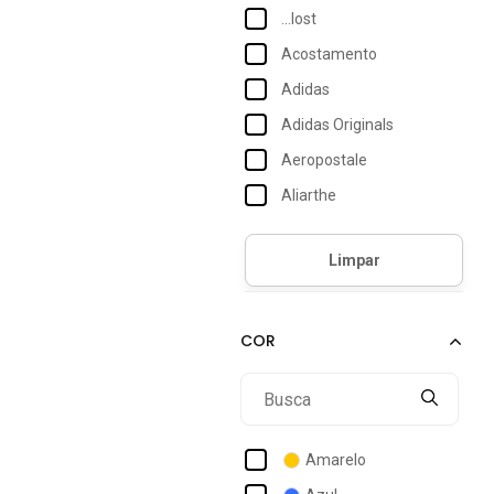
...lost
Acostamento
Adidas
Adidas Originals
Aeropostale
Aliarthe
Alleppo Jeans
Alto Conceito
Anticorpus Jeanswear
Aramis
Arauto Jeans
Billabong
Black Jeans
Amarelo
Broken Rules