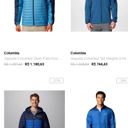
Columbia
Columbia
Jaqueta Columbia Silver Falls Azul Masculino
Jaqueta Columbia Tal
R$ 1.297,40
R$ 1.038,83
R$ 1.180,63
R$ 744,43
-27%
-29%