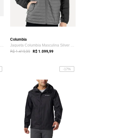
Columbia
Jaqueta Columbia Fivemile Butte II Hoode...
Jaqueta Columbia Masculina Silver Falls ...
R$ 1.419,99
R$ 1.099,99
-17%