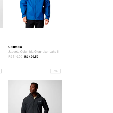
Columbia
l Heights II Hooded ...
Jaqueta Columbia Glennaker Lake II Rain ...
R$ 549,00
R$ 499,59
-9%