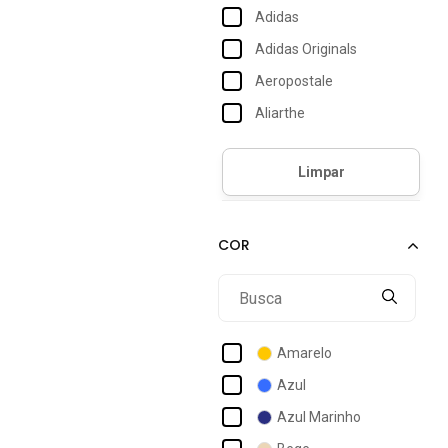
Adidas
Adidas Originals
Aeropostale
Aliarthe
Alleppo Jeans
Alto Conceito
Anticorpus Jeanswear
Aramis
Arauto Jeans
Billabong
Black Jeans
Amarelo
Broken Rules
Azul
Butu Biru
Azul Marinho
Calvin Klein