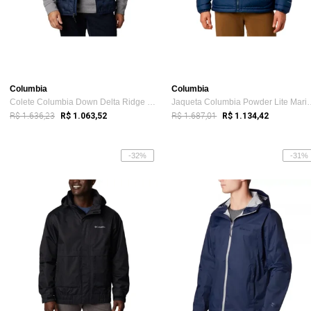
Columbia
Columbia
Colete Columbia Down Delta Ridge Marinho Masculino
Jaqueta Columbia Powd
R$ 1.636,23
R$ 1.687,01
R$ 1.063,52
R$ 1.134,42
-32%
-31%