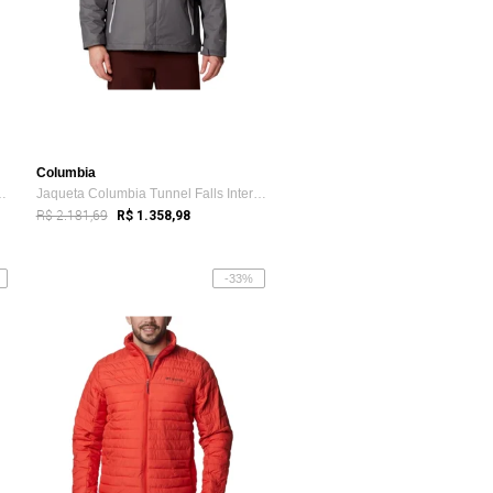
Columbia
aboo II Fleece Inter...
Jaqueta Columbia Tunnel Falls Interchang...
R$ 2.181,69
R$ 1.358,98
-33%