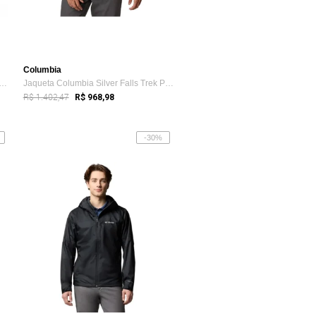
Columbia
ta Columbia EvaPOURation Masculina ...
Jaqueta Columbia Silver Falls Trek Preto Masculino
R$ 1.402,47
R$ 968,98
-30%