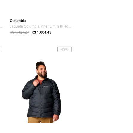
Columbia
a Columbia Powder Lite Amarelo Masculina
Jaqueta Columbia Inner Limits III Hooded...
R$ 1.427,27
R$ 1.004,43
-29%