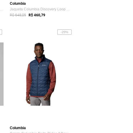
Columbia
Jaqueta Columbia Watertight II Marinho Masculino
Jaqueta Columbia Discovery Loop Windbrea...
R$ 648,05
R$ 460,79
-29%
Columbia