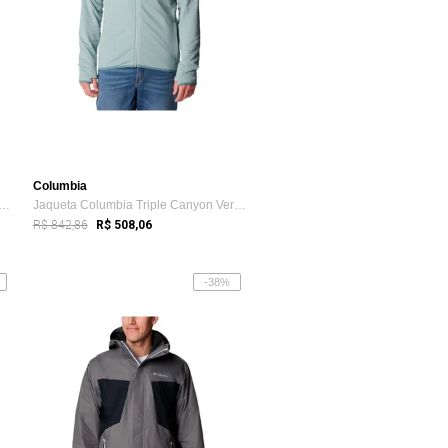
Columbia
ta Columbia Masculina Fleece Fast T...
Jaqueta Columbia Triple Canyon Verde Cla...
R$ 842,86
R$ 508,06
-38%