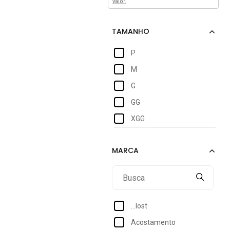
valor.
P
M
G
GG
XGG
...lost
Acostamento