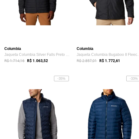
Columbia
Columbia
Jaqueta Columbia Silver Falls Preto Masculino
Jaqueta Columbia Bug
R$ 1.714,16
R$ 2.857,01
R$ 1.063,52
R$ 1.772,61
-35%
-33%