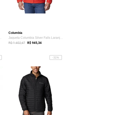
Columbia
er Lite Marinho Masculina
Jaqueta Columbia Silver Falls Laranja Masculino
R$ 1.402,47
R$ 945,34
-31%