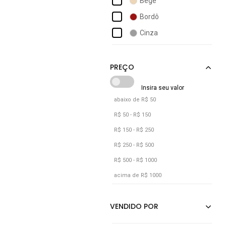
Bege
Carbella
Bordô
Champion
Cinza
Charme De Moça
Grafite
Colcci
Laranja
Nude
Preto
abaixo de R$ 50
Verde
R$ 50 - R$ 150
Vermelho
R$ 150 - R$ 250
R$ 250 - R$ 500
R$ 500 - R$ 1000
acima de R$ 1000