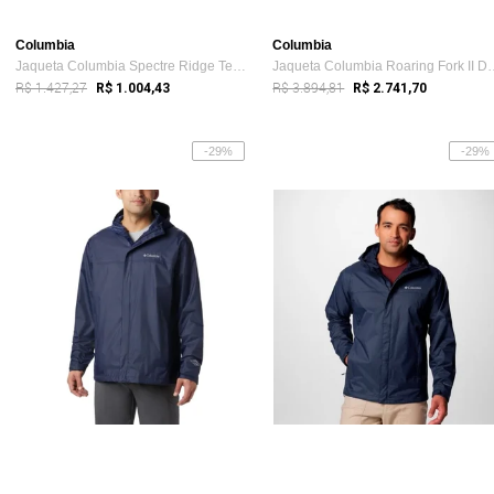
Columbia
Columbia
Jaqueta Columbia Spectre Ridge Tech Flee...
Jaqueta Columbia Roa
R$ 1.427,27
R$ 3.894,81
R$ 1.004,43
R$ 2.741,70
-29%
-29%