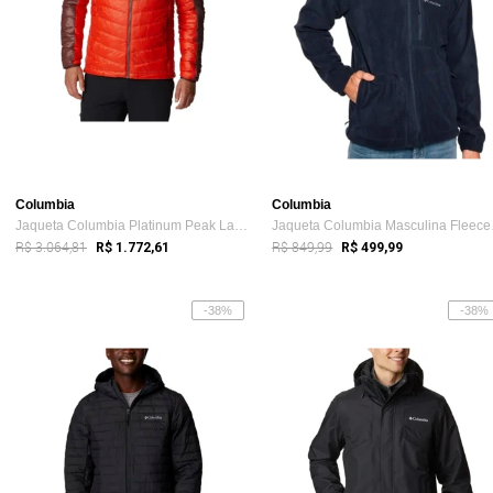
Columbia
Columbia
Jaqueta Columbia Platinum Peak Laranja Masculino
Jaque
R$ 3.064,81
R$ 849,99
R$ 1.772,61
R$ 499,99
-38%
-38%