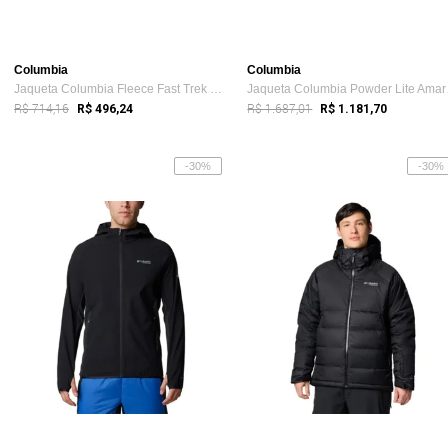
Columbia
Columbia
Jaqueta Columbia Fleece Fast Trek 2 Verm...
Jaquet
R$ 714,16
R$ 1.687,01
R$ 496,24
R$ 1.181,70
-30%
-30%