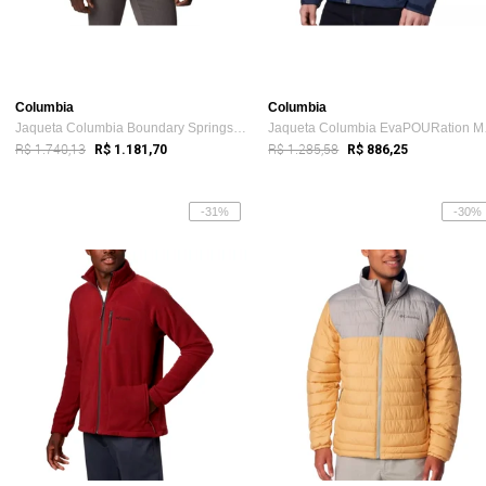
Columbia
Columbia
Jaqueta Columbia Boundary Springs Preto Masculino
Jaque
R$ 1.740,13
R$ 1.285,58
R$ 1.181,70
R$ 886,25
-31%
-30%