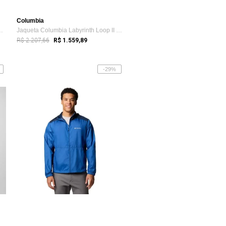
Columbia
ring Fork II Down Pr...
Jaqueta Columbia Labyrinth Loop II Plus ...
R$ 2.207,66
R$ 1.559,89
-29%