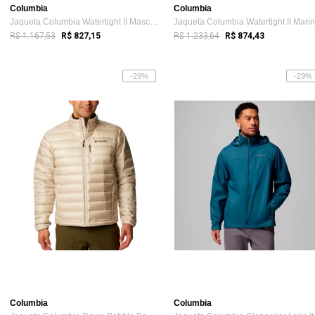
Columbia
Columbia
Jaqueta Columbia Watertight II Masculina...
R$ 1.167,53
R$ 1.233,64
R$ 827,15
R$ 874,43
-29%
-29%
Columbia
Columbia