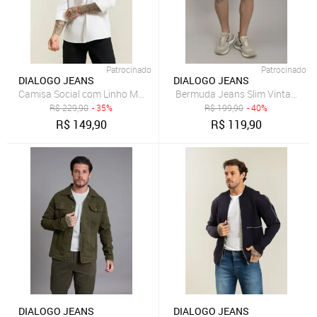
Patrocinado
Patrocinado
DIALOGO JEANS
DIALOGO JEANS
Camisa Social com Linho Manga Longa Branco Dialogo
Bermuda Jeans Slim Vintage Ma
R$
229,90
- 35%
R$
199,90
- 40%
R$
149,90
R$
119,90
DIALOGO JEANS
DIALOGO JEANS