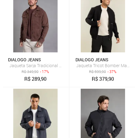
DIALOGO JEANS
DIALOGO JEANS
Jaqueta Tricot Bomber Masculin
Jaqueta Sarja Tradicional Masculina 
R$
349,90
- 17%
R$
599,90
- 37%
R$
289,90
R$
379,90