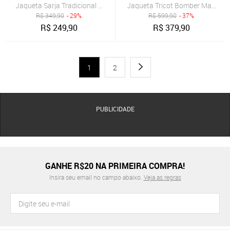
Jaqueta Tricot Bomber Masculin
Jaqueta Sarja Tradicional Masculina Color Com Bols
R$
349,90
- 29%
R$
599,90
- 37%
R$
249,90
R$
379,90
1
2
PUBLICIDADE
GANHE R$20 NA PRIMEIRA COMPRA!
Insira seu email no campo abaixo.
Veja as regras