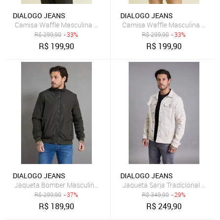
DIALOGO JEANS
DIALOGO JEANS
Camisa Waffle Masculina Manga Longa Preto em Poliéster Dialogo
Camisa Waffle Masculina Manga
R$
299,90
- 33%
R$
299,90
- 33%
R$
199,90
R$
199,90
DIALOGO JEANS
DIALOGO JEANS
Jaqueta Bomber Masculina com Recortes Dialogo Jeans Verde
R$
299,90
- 37%
R$
349,90
- 29%
R$
189,90
R$
249,90