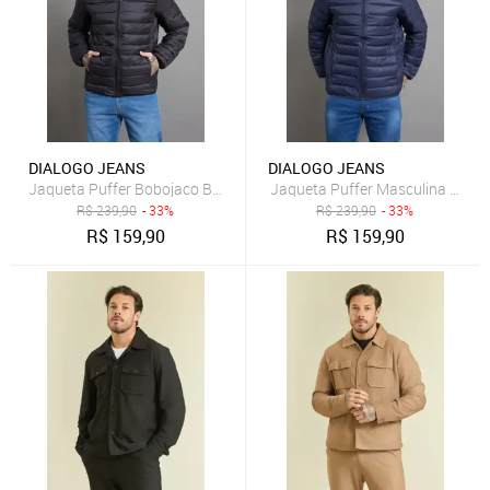
DIALOGO JEANS
DIALOGO JEANS
Jaqueta Puffer Bobojaco Bolso Invisível Dialogo Jeans Preto
R$
239,90
- 33%
R$
239,90
- 33%
R$
159,90
R$
159,90