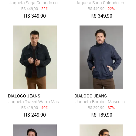
Jaqueta Sarja Colorido com Forro Sherpa Dialogo Jeans Verde Mas
Jaqueta Sarja Colorido com For
R$
449,90
- 22%
R$
449,90
- 22%
R$
349,90
R$
349,90
DIALOGO JEANS
DIALOGO JEANS
Jaqueta Tweed Warm Masculina Casual Elegante Preto Dialogo
Jaqueta Bomber Masculina com 
R$
419,90
- 40%
R$
299,90
- 37%
R$
249,90
R$
189,90