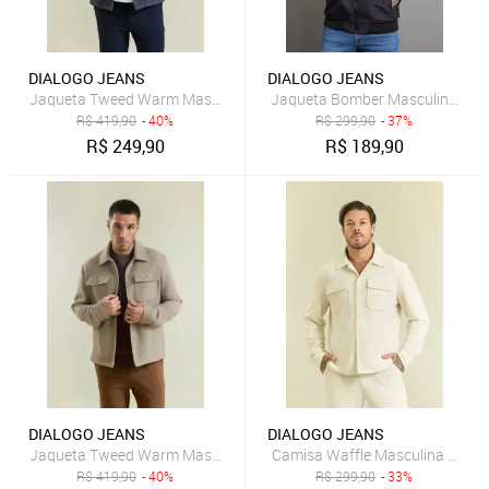
DIALOGO JEANS
DIALOGO JEANS
Jaqueta Tweed Warm Masculina Casual Elegante Azul Dialogo
Jaqueta Bomber Masculina com 
R$
419,90
- 40%
R$
299,90
- 37%
R$
249,90
R$
189,90
DIALOGO JEANS
DIALOGO JEANS
Jaqueta Tweed Warm Masculina Casual Elegante Bege Dialogo
Camisa Waffle Masculina Manga
R$
419,90
- 40%
R$
299,90
- 33%