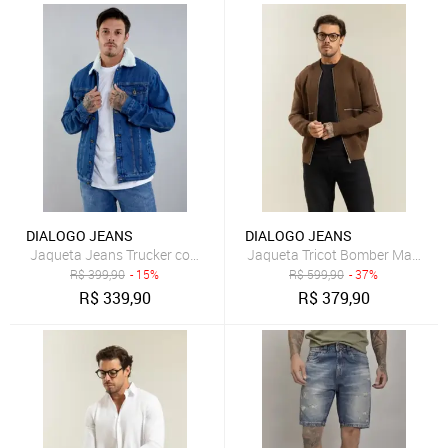
DIALOGO JEANS
DIALOGO JEANS
Jaqueta Jeans Trucker com Forro em Sherpa Dialogo Jeans Mascul
Jaqueta Tricot Bomber Masculina
R$
399,90
- 15%
R$
599,90
- 37%
R$
339,90
R$
379,90