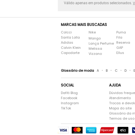
Válido apenas em produtos selecionados.
V
MARCAS MAIS BUSCADAS
Colcci
Nike
Puma
Santa Lolla
Fila
Mango
Adidas
Reserva
Lança Perfume
Calvin Klein
GAP
Melissa
Capodarte
Ellus
Vizzano
•
•
•
•
Glossário de moda
A
B
C
D
SOCIAL
AJUDA
Dafiti Blog
Dúvidas frequ
Facebook
Atendimento
Instagram
Trocas e devo
TikTok
Mapa do site
Glossário da 
Termos de uso