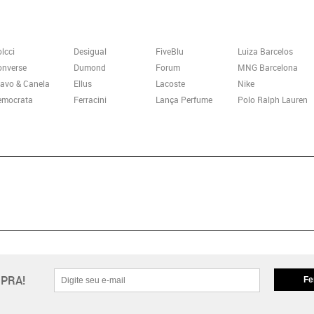
lcci
Desigual
FiveBlu
Luiza Barcelos
onverse
Dumond
Forum
MNG Barcelona
avo & Canela
Ellus
Lacoste
Nike
emocrata
Ferracini
Lança Perfume
Polo Ralph Lauren
PRA!
Fe