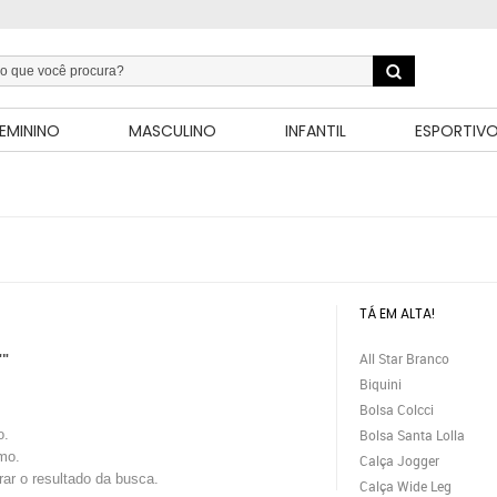
EMININO
MASCULINO
INFANTIL
ESPORTIV
TÁ EM ALTA!
All Star Branco
""
Biquini
Bolsa Colcci
o.
Bolsa Santa Lolla
mo.
Calça Jogger
trar o resultado da busca.
Calça Wide Leg