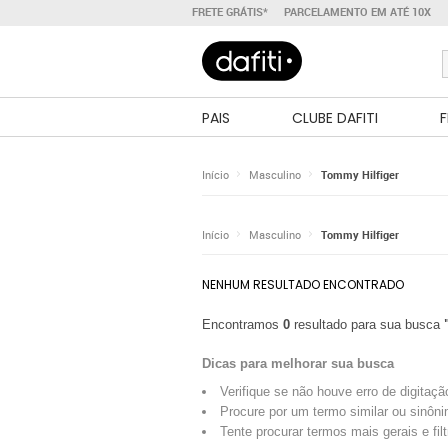
FRETE GRÁTIS*
PARCELAMENTO EM ATÉ 10X
PAIS
CLUBE DAFITI
F
Início
Masculino
Tommy Hilfiger
Início
Masculino
Tommy Hilfiger
NENHUM RESULTADO ENCONTRADO
Encontramos
0
resultado para sua busca
Dicas para melhorar sua busca
Verifique se não houve erro de digitaçã
Procure por um termo similar ou sinôni
Tente procurar termos mais gerais e fil