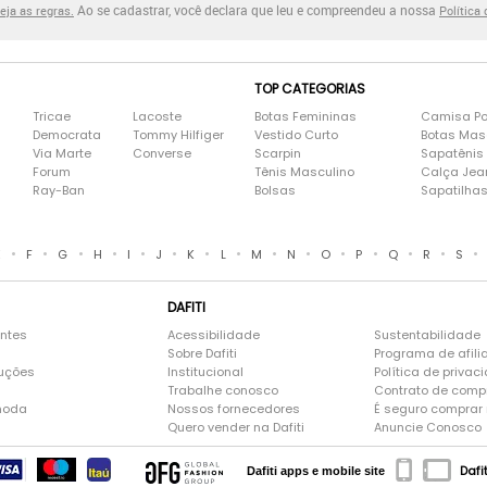
Ao se cadastrar, você declara que leu e compreendeu a nossa
eja as regras.
Política
TOP CATEGORIAS
Tricae
Lacoste
Botas Femininas
Camisa Po
Democrata
Tommy Hilfiger
Vestido Curto
Botas Mas
Via Marte
Converse
Scarpin
Sapatênis
Forum
Tênis Masculino
Calça Jea
Ray-Ban
Bolsas
Sapatilha
•
•
•
•
•
•
•
•
•
•
•
•
•
•
•
E
F
G
H
I
J
K
L
M
N
O
P
Q
R
S
DAFITI
entes
Acessibilidade
Sustentabilidade
Sobre Dafiti
Programa de afili
luções
Institucional
Política de privac
Trabalhe conosco
Contrato de comp
moda
Nossos fornecedores
É seguro comprar n
Quero vender na Dafiti
Anuncie Conosco
Dafi
Dafiti apps e mobile site