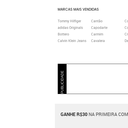
MARCAS MAIS VENDIDAS
Tommy Hilfiger
Cantão
Co
adidas Originals
Capodarte
C
Bottero
Carmim
Cr
Calvin Klein Jeans
Cavalera
D
PUBLICIDADE
GANHE R$30
NA PRIMEIRA COM