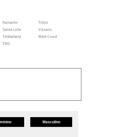
Ramarim
Triton
Santa Lolla
Vizzano
Timberland
West Coast
TNG
minino
Masculino