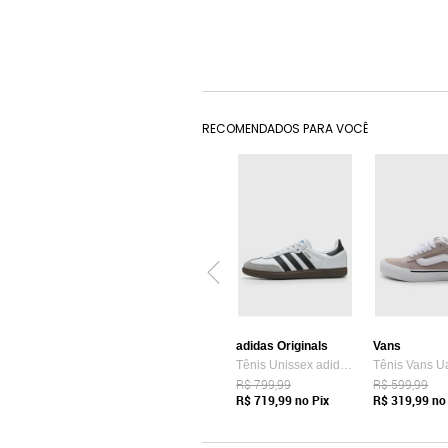
RECOMENDADOS PARA VOCÊ
adidas Originals
Vans
Tênis Unissex adidas Originals Samba OG Branco
R$ 799,99
R$ 599,99
R$ 719,99
no Pix
R$ 319,99
no 