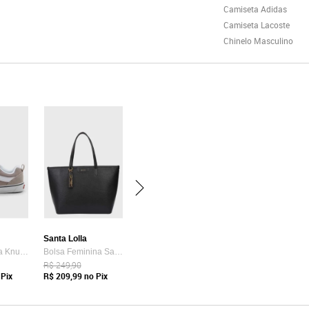
Camiseta Adidas
Camiseta Lacoste
Chinelo Masculino
Santa Lolla
Tênis Vans Ua Knu Skool Bege
Bolsa Feminina Santa Lolla Tote Preta
R$ 249,90
Pix
R$ 209,99
no Pix