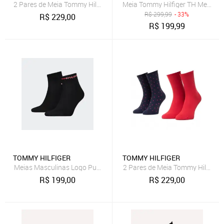
2 Pares de Meia Tommy Hilfiger Dot Azul Marinho
Meia Tommy Hilfiger TH Men Quar
R$
299,99
- 33%
R$
229,00
R$
199,99
TOMMY HILFIGER
TOMMY HILFIGER
Meias Masculinas Logo Punho 2 Pares
2 Pares de Meia Tommy Hilfiger
R$
199,00
R$
229,00