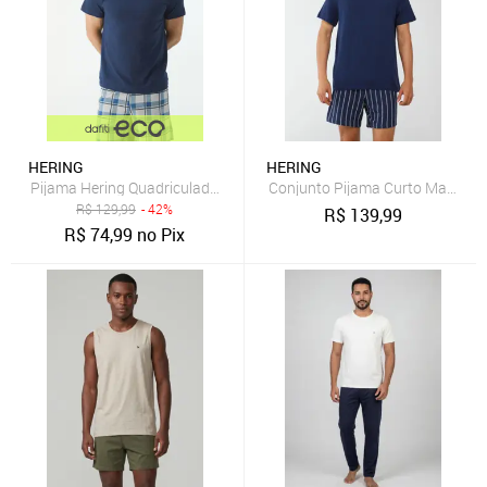
HERING
HERING
Pijama Hering Quadriculado Azul
Conjunto Pijama Curto Masculin
R$
129,99
- 42%
R$
139,99
R$
74,99
no Pix