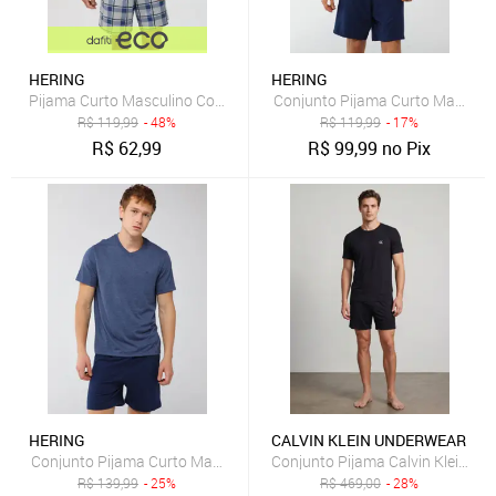
HERING
HERING
Pijama Curto Masculino Com Samba Canção Hering
Conjunto Pijama Curto Masculin
R$
119,99
- 48%
R$
119,99
- 17%
R$
62,99
R$
99,99
no Pix
HERING
CALVIN KLEIN UNDERWEAR
Conjunto Pijama Curto Masculino Hering Decote V Azul Marinho
Conjunto Pijama Calvin Klein Un
R$
139,99
- 25%
R$
469,00
- 28%