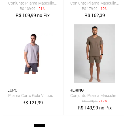
Conjunto Pijama Masculino Hering Top E Bottom Azul
Conjunto Pijama Masculino Her
R$
139,99
- 21%
R$
179,99
- 10%
R$
109,99
no Pix
R$
162,39
LUPO
HERING
Pijama Curto Gola V Lupo Adulto Masculino 28000-001
Conjunto Pijama Masculino Her
R$
179,99
- 17%
R$
121,99
R$
149,99
no Pix