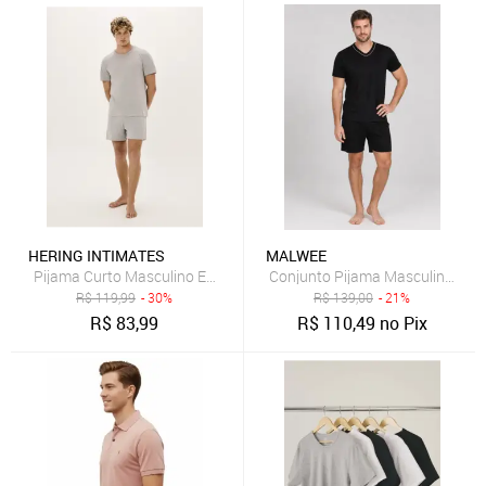
HERING INTIMATES
MALWEE
Pijama Curto Masculino Em Malha Flamê Hering
Conjunto Pijama Masculino Mal
R$
119,99
- 30%
R$
139,00
- 21%
R$
83,99
R$
110,49
no Pix