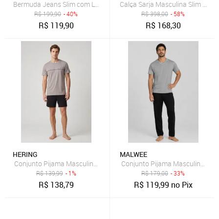
Bermuda Jeans Slim com Lavagem Clara Dialogo Jeans
R$
199,90
- 40%
R$
398,00
- 58%
R$
119,90
R$
168,30
HERING
MALWEE
Conjunto Pijama Masculino Hering Algodão Cinza
Conjunto Pijama Masculino Mal
R$
139,99
- 1%
R$
179,00
- 33%
R$
138,79
R$
119,99
no Pix