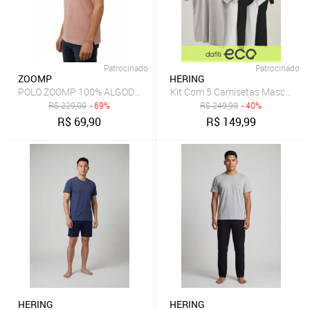
Patrocinado
Patrocinado
ZOOMP
HERING
POLO ZOOMP 100% ALGODÃO
Kit Com 5 Camisetas Masculinas
R$
229,00
- 69%
R$
249,99
- 40%
R$
69,90
R$
149,99
HERING
HERING