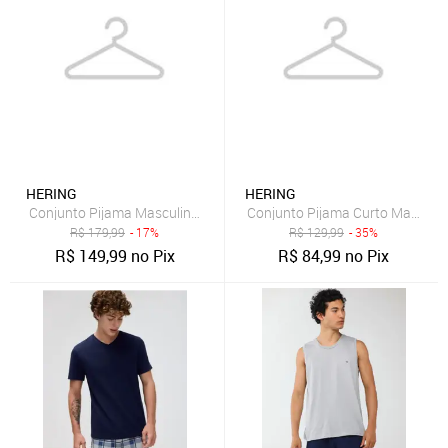
HERING
HERING
Conjunto Pijama Masculino Hering Cinza
Conjunto Pijama Curto Masculino
R$
179,99
- 17%
R$
129,99
- 35%
R$
149,99
no Pix
R$
84,99
no Pix