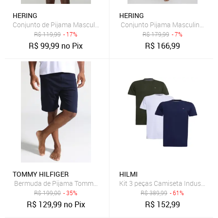
HERING
HERING
Conjunto de Pijama Masculino Hering Bege
Conjunto Pijama Masculino Heri
R$
119,99
- 17%
R$
179,99
- 7%
R$
99,99
no Pix
R$
166,99
TOMMY HILFIGER
HILMI
Bermuda de Pijama Tommy Hilfiger Reta Logo Azul-Marinho
R$
199,00
- 35%
R$
389,99
- 61%
R$
129,99
no Pix
R$
152,99