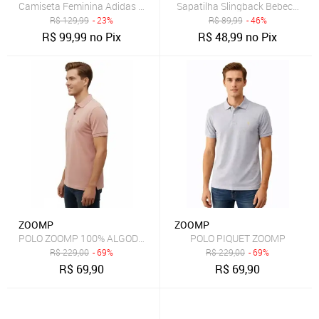
Camiseta Feminina Adidas Originals SST Baby Branca
Sapatilha Slingback Bebecê Lisa
R$
129,99
- 23%
R$
89,99
- 46%
R$
99,99
no Pix
R$
48,99
no Pix
ZOOMP
ZOOMP
POLO ZOOMP 100% ALGODÃO
POLO PIQUET ZOOMP
R$
229,00
- 69%
R$
229,00
- 69%
R$
69,90
R$
69,90