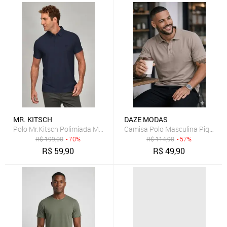
MR. KITSCH
DAZE MODAS
Polo Mr.Kitsch Polimiada Marinho
Camisa Polo Masculina Piquet D
R$
199,00
- 70%
R$
114,90
- 57%
R$
59,90
R$
49,90