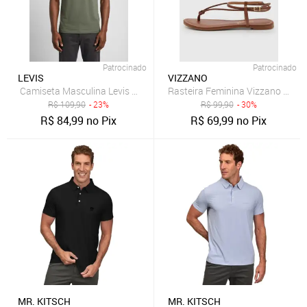
Patrocinado
Patrocinado
LEVIS
VIZZANO
Camiseta Masculina Levis Gola Redonda Verde
Rasteira Feminina Vizzano Tira
R$
109,90
- 23%
R$
99,90
- 30%
R$
84,99
no Pix
R$
69,99
no Pix
MR. KITSCH
MR. KITSCH