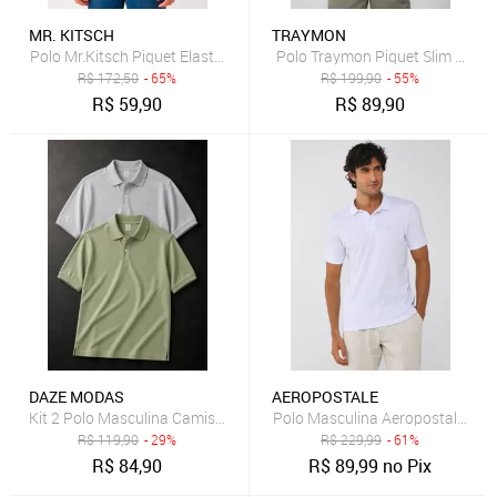
MR. KITSCH
TRAYMON
Polo Mr.Kitsch Piquet Elastano Off White
Polo Traymon Piquet Slim Verde 
R$
172,50
- 65%
R$
199,90
- 55%
R$
59,90
R$
89,90
DAZE MODAS
AEROPOSTALE
Kit 2 Polo Masculina Camisa Algodão Piquet Daze Modas Cinza e Ve
Polo Masculina Aeropostale Bra
R$
119,90
- 29%
R$
229,99
- 61%
R$
84,90
R$
89,99
no Pix