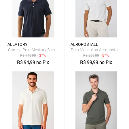
ALEATORY
AEROPOSTALE
Camisa Polo Aleatory Slim Logo Bordado Azul-Marinho
Polo Masculina Aeropostale Piqu
R$
149,99
- 37%
R$
229,99
- 57%
R$
94,99
no Pix
R$
99,99
no Pix