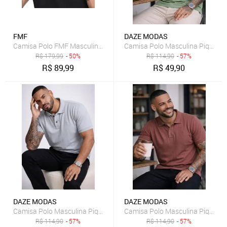
FMF
DAZE MODAS
Camisa Polo FMF Masculina Básica Industrie Piquet no Estilo Tommy
Camisa Polo Masculina Piquet 
R$
179,99
- 50%
R$
114,90
- 57%
R$
89,99
R$
49,90
DAZE MODAS
DAZE MODAS
Camisa Polo Masculina Piquet Daze Modas Cinza
Camisa Polo Masculina Piquet 
R$
114,90
- 57%
R$
114,90
- 57%