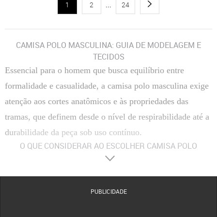
1
2
...
24
CAMISA POLO MASCULINA: GUIA DE MODELAGEM E
TECIDOS
Essencial para o homem que busca equilíbrio entre
formalidade e casualidade, a camisa polo masculina exige
atenção aos cortes anatômicos e às propriedades das
tramas, que definem desde o nível de respirabilidade até a
durabilidade da peça sob uso contínuo.
O QUE CONSIDERAR AO ESCOLHER CAMISA POLO
MASCULINA
Materiais
O algodão piquet é a escolha soberana pela sua estrutura em colmeia que
favorece a ventilação e possui alta resistência ao pilling. Versões em algodão egípcio ou
pima oferecem um brilho natural e toque sedoso superior para ocasiões formais. Já as
PUBLICIDADE
composições com poliéster de alta performance ou elastano garantem que a peça mantenha
a memória elástica e não amasse facilmente durante o dia.