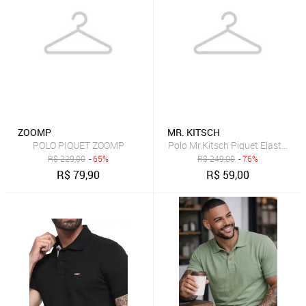
ZOOMP
MR. KITSCH
POLO PIQUET ZOOMP
Polo Mr.Kitsch Piquet Elastano 
R$
229,00
- 65%
R$
249,00
- 76%
R$
79,90
R$
59,00