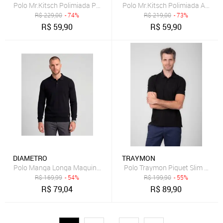
Polo Mr.Kitsch Polimiada Preto
Polo Mr.Kitsch Polimiada Azul Cl
R$
229,00
- 74%
R$
219,00
- 73%
R$
59,90
R$
59,90
DIAMETRO
TRAYMON
Polo Manga Longa Maquinetada Diametro Preto
Polo Traymon Piquet Slim Preto
R$
169,99
- 54%
R$
199,90
- 55%
R$
79,04
R$
89,90