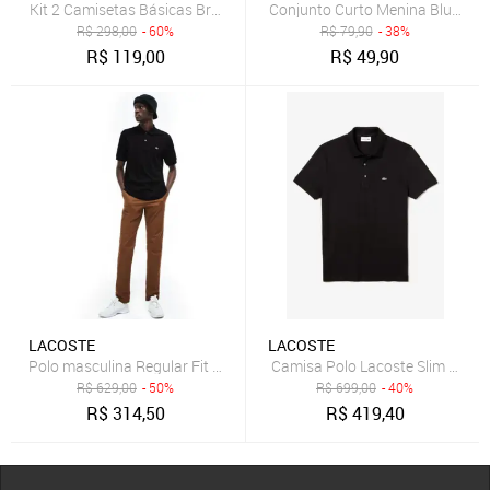
Kit 2 Camisetas Básicas Brasa Reserva Mini Preto
Conjunto Curto Menina Blusa e 
R$
298,00
- 60%
R$
79,90
- 38%
R$
119,00
R$
49,90
LACOSTE
LACOSTE
Polo masculina Regular Fit em algodão leve
Camisa Polo Lacoste Slim Fit Ma
R$
629,00
- 50%
R$
699,00
- 40%
R$
314,50
R$
419,40