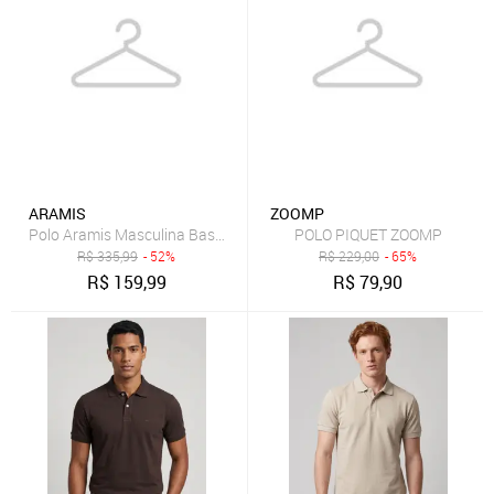
ARAMIS
ZOOMP
Polo Aramis Masculina Basic Piquet Mono Azul Pastel
POLO PIQUET ZOOMP
R$
335,99
- 52%
R$
229,00
- 65%
R$
159,99
R$
79,90