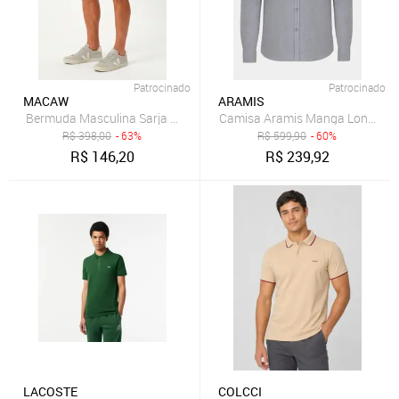
Patrocinado
Patrocinado
MACAW
ARAMIS
Camisa Aramis Manga Longa Sl 
B
R$
398,00
- 63%
R$
599,90
- 60%
R$
146,20
R$
239,92
LACOSTE
COLCCI