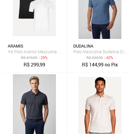
ARAMIS
DUDALINA
Kit Polo Aramis Masculina Basic Piquet Branca/Preta
Polo Masculina Dudalina Clássic
R$
419,99
- 29%
R$
239,90
- 40%
R$
299,99
R$
144,99
no Pix