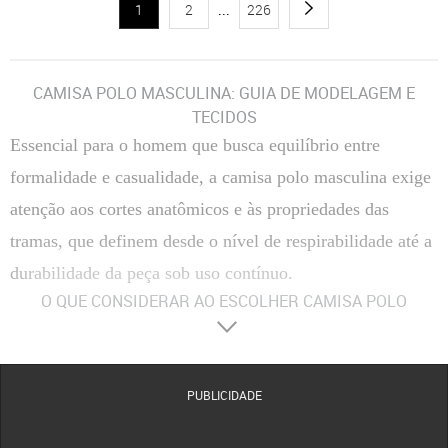
1
2
...
226
CAMISA POLO MASCULINA: GUIA DE MODELAGEM E
TECIDOS
Essencial para o homem que busca equilíbrio entre
formalidade e casualidade, a camisa polo masculina exige
atenção aos cortes anatômicos e às propriedades das
tramas, que definem desde o nível de respirabilidade até a
durabilidade da peça sob uso contínuo.
O QUE CONSIDERAR AO ESCOLHER CAMISA POLO
MASCULINA
Materiais
O algodão piquet é a escolha soberana pela sua estrutura em colmeia que
favorece a ventilação e possui alta resistência ao pilling. Versões em algodão egípcio ou
pima oferecem um brilho natural e toque sedoso superior para ocasiões formais. Já as
PUBLICIDADE
composições com poliéster de alta performance ou elastano garantem que a peça mantenha
a memória elástica e não amasse facilmente durante o dia.