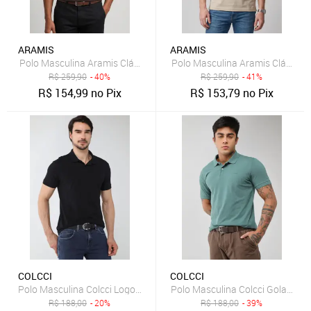
ARAMIS
ARAMIS
Polo Masculina Aramis Clássica Logo Marrom
Polo Masculina Aramis Clássica
R$
259,90
- 40%
R$
259,90
- 41%
R$
154,99
no Pix
R$
153,79
no Pix
COLCCI
COLCCI
Polo Masculina Colcci Logo Bordado Preta
Polo Masculina Colcci Gola Tradi
R$
188,00
- 20%
R$
188,00
- 39%