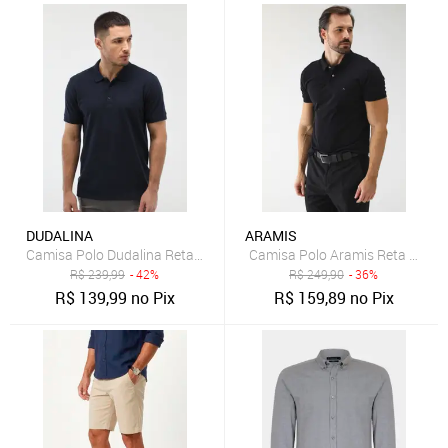
DUDALINA
ARAMIS
Camisa Polo Dudalina Reta Lisa Azul-Marinho
Camisa Polo Aramis Reta Mini I
R$
239,99
- 42%
R$
249,90
- 36%
R$
139,99
no Pix
R$
159,89
no Pix