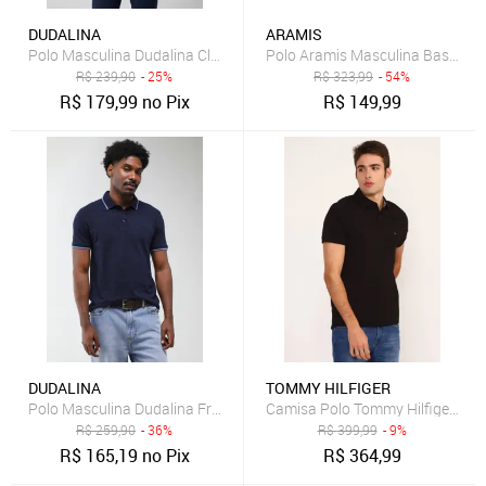
DUDALINA
ARAMIS
Polo Masculina Dudalina Clássica Azul
Polo Aramis Masculina Basic Pi
R$
239,90
- 25%
R$
323,99
- 54%
R$
179,99
no Pix
R$
149,99
DUDALINA
TOMMY HILFIGER
Polo Masculina Dudalina Frisos Degradê Azul Marinho
Camisa Polo Tommy Hilfiger Ret
R$
259,90
- 36%
R$
399,99
- 9%
R$
165,19
no Pix
R$
364,99