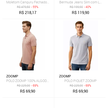
Moletom Canguru Fechado Logo
Bermuda Jeans Slim com Lavage
R$
479,50
- 55%
R$
199,90
- 40%
R$
218,17
R$
119,90
ZOOMP
ZOOMP
POLO ZOOMP 100% ALGODÃO
POLO PIQUET ZOOMP
R$
229,00
- 69%
R$
229,00
- 69%
R$
69,90
R$
69,90