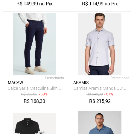
R$
149,99
no Pix
R$
114,99
no Pix
Patrocinado
Patrocinado
MACAW
ARAMIS
Camisa Aramis Manga Curta Sli
R$
398,00
- 58%
R$
549,90
- 61%
R$
168,30
R$
215,92